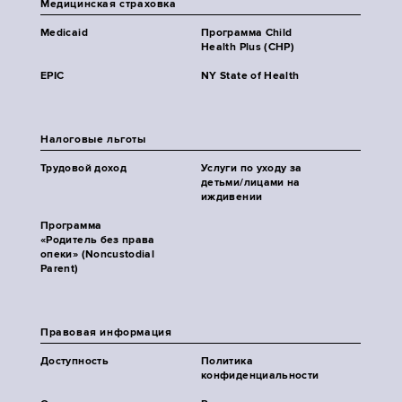
Медицинская страховка
Medicaid
Программа Child
Health Plus (CHP)
EPIC
NY State of Health
Налоговые льготы
Трудовой доход
Услуги по уходу за
детьми/лицами на
иждивении
Программа
«Родитель без права
опеки» (Noncustodial
Parent)
Правовая информация
Доступность
Политика
конфиденциальности