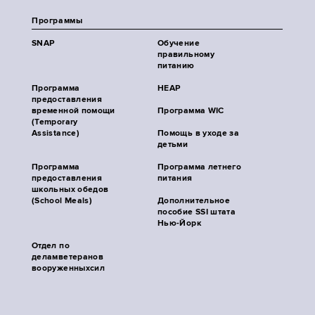
Программы
SNAP
Обучение
правильному
питанию
Программа
HEAP
предоставления
временной помощи
Программа WIC
(Temporary
Assistance)
Помощь в уходе за
детьми
Программа
Программа летнего
предоставления
питания
школьных обедов
(School Meals)
Дополнительное
пособие SSI штата
Нью-Йорк
Отдел по
деламветеранов
вооруженныхсил