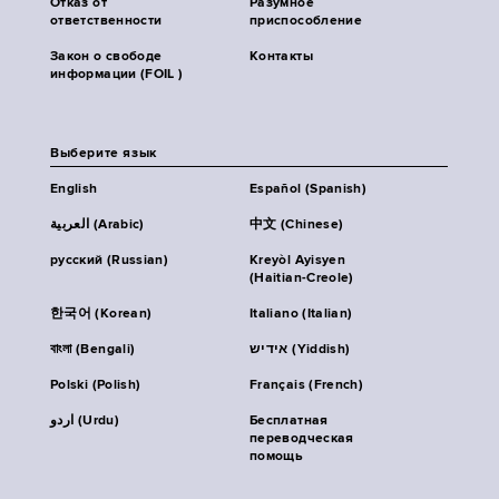
Отказ от
Разумное
ответственности
приспособление
Закон о свободе
Контакты
информации (FOIL )
Выберите язык
English
Español (Spanish)
العربية (Arabic)
中文 (Chinese)
русский (Russian)
Kreyòl Ayisyen
(Haitian-Creole)
한국어 (Korean)
Italiano (Italian)
বাংলা (Bengali)
אידיש (Yiddish)
Polski (Polish)
Français (French)
اردو (Urdu)
Бесплатная
переводческая
помощь