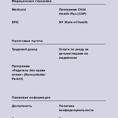
Медицинская страховка
Medicaid
Программа Child
Health Plus (CHP)
EPIC
NY State of Health
Налоговые льготы
Трудовой доход
Услуги по уходу за
детьми/лицами на
иждивении
Программа
«Родитель без права
опеки» (Noncustodial
Parent)
Правовая информация
Доступность
Политика
конфиденциальности