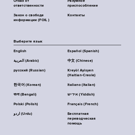
Отказ от
Разумное
ответственности
приспособление
Закон о свободе
Контакты
информации (FOIL )
Выберите язык
English
Español (Spanish)
العربية (Arabic)
中文 (Chinese)
русский (Russian)
Kreyòl Ayisyen
(Haitian-Creole)
한국어 (Korean)
Italiano (Italian)
বাংলা (Bengali)
אידיש (Yiddish)
Polski (Polish)
Français (French)
اردو (Urdu)
Бесплатная
переводческая
помощь