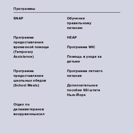
Программы
SNAP
Обучение
правильному
питанию
Программа
HEAP
предоставления
временной помощи
Программа WIC
(Temporary
Assistance)
Помощь в уходе за
детьми
Программа
Программа летнего
предоставления
питания
школьных обедов
(School Meals)
Дополнительное
пособие SSI штата
Нью-Йорк
Отдел по
деламветеранов
вооруженныхсил