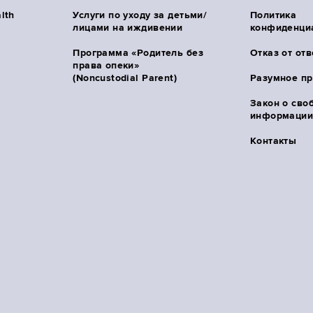
lth
Услуги по уходу за детьми/
Политика
лицами на иждивении
конфиденци
Программа «Родитель без
Отказ от от
права опеки»
(Noncustodial Parent)
Разумное п
Закон о сво
информации 
Контакты