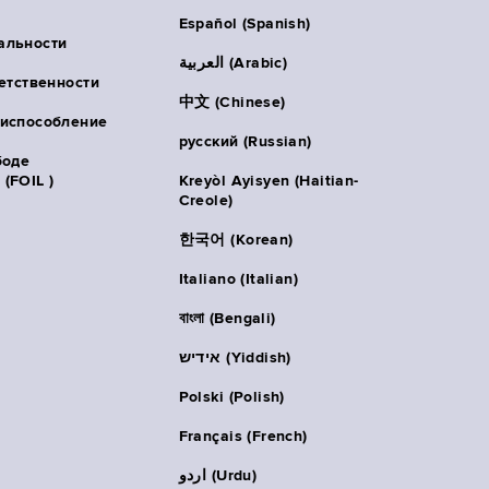
Español (Spanish)
альности
العربية (Arabic)
ветственности
中文 (Chinese)
риспособление
русский (Russian)
боде
(FOIL )
Kreyòl Ayisyen (Haitian-
Creole)
한국어 (Korean)
Italiano (Italian)
বাংলা (Bengali)
אידיש (Yiddish)
Polski (Polish)
Français (French)
اردو (Urdu)