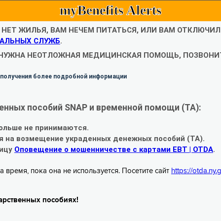
myBenefits Alerts
С НЕТ ЖИЛЬЯ, ВАМ НЕЧЕМ ПИТАТЬСЯ, ИЛИ ВАМ ОТКЛЮЧИ
АЛЬНЫХ СЛУЖБ
.
 НУЖНА НЕОТЛОЖНАЯ МЕДИЦИНСКАЯ ПОМОЩЬ, ПОЗВОНИТ
 получения более подробной информации
енных пособий SNAP и временной помощи (TA):
ольше не принимаются.
я на возмещение украденных денежных пособий (TA).
ницу
Оповещение о мошенничестве с картами EBT | OTDA
.
а время, пока она не используется. Посетите сайт
https://otda.ny
арственных пособиях!