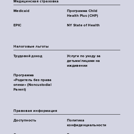
Медицинская страховка
Medicaid
Программа Child
Health Plus (CHP)
EPIC
NY State of Health
Налоговые льготы
Трудовой доход
Услуги по уходу за
детьми/лицами на
иждивении
Программа
«Родитель без права
опеки» (Noncustodial
Parent)
Правовая информация
Доступность
Политика
конфиденциальности