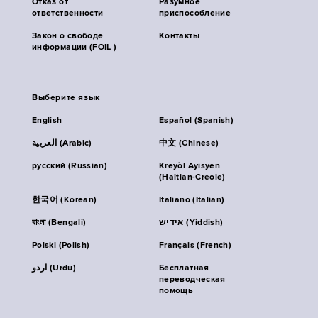
Отказ от
Разумное
ответственности
приспособление
Закон о свободе
Контакты
информации (FOIL )
Выберите язык
English
Español (Spanish)
العربية (Arabic)
中文 (Chinese)
русский (Russian)
Kreyòl Ayisyen
(Haitian-Creole)
한국어 (Korean)
Italiano (Italian)
বাংলা (Bengali)
אידיש (Yiddish)
Polski (Polish)
Français (French)
اردو (Urdu)
Бесплатная
переводческая
помощь