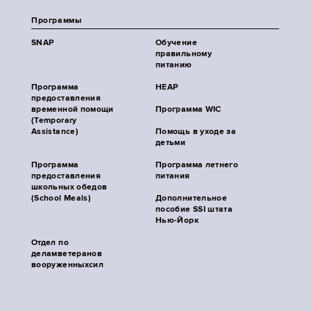
Программы
SNAP
Обучение
правильному
питанию
Программа
HEAP
предоставления
временной помощи
Программа WIC
(Temporary
Assistance)
Помощь в уходе за
детьми
Программа
Программа летнего
предоставления
питания
школьных обедов
(School Meals)
Дополнительное
пособие SSI штата
Нью-Йорк
Отдел по
деламветеранов
вооруженныхсил