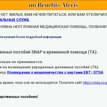
myBenefits Alerts
С НЕТ ЖИЛЬЯ, ВАМ НЕЧЕМ ПИТАТЬСЯ, ИЛИ ВАМ ОТКЛЮЧИ
АЛЬНЫХ СЛУЖБ
.
 НУЖНА НЕОТЛОЖНАЯ МЕДИЦИНСКАЯ ПОМОЩЬ, ПОЗВОНИТ
 получения более подробной информации
енных пособий SNAP и временной помощи (TA):
ольше не принимаются.
я на возмещение украденных денежных пособий (TA).
ницу
Оповещение о мошенничестве с картами EBT | OTDA
.
а время, пока она не используется. Посетите сайт
https://otda.ny
арственных пособиях!