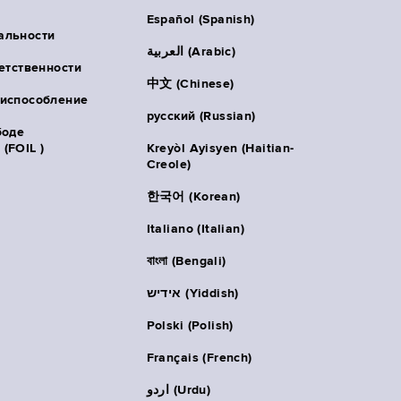
Español (Spanish)
альности
العربية (Arabic)
ветственности
中文 (Chinese)
риспособление
русский (Russian)
боде
(FOIL )
Kreyòl Ayisyen (Haitian-
Creole)
한국어 (Korean)
Italiano (Italian)
বাংলা (Bengali)
אידיש (Yiddish)
Polski (Polish)
Français (French)
اردو (Urdu)