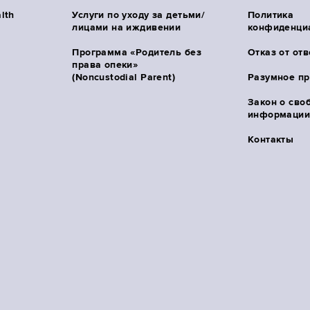
lth
Услуги по уходу за детьми/
Политика
лицами на иждивении
конфиденци
Программа «Родитель без
Отказ от от
права опеки»
(Noncustodial Parent)
Разумное п
Закон о сво
информации 
Контакты