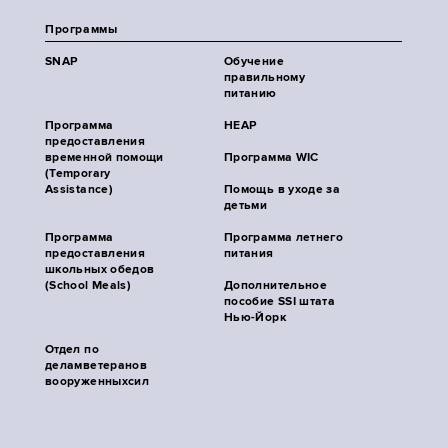
Программы
SNAP
Обучение
правильному
питанию
Программа
HEAP
предоставления
временной помощи
Программа WIC
(Temporary
Assistance)
Помощь в уходе за
детьми
Программа
Программа летнего
предоставления
питания
школьных обедов
(School Meals)
Дополнительное
пособие SSI штата
Нью-Йорк
Отдел по
деламветеранов
вооруженныхсил