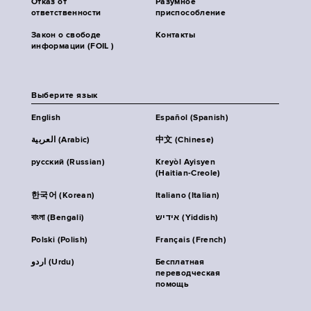
Отказ от
Разумное
ответственности
приспособление
Закон о свободе
Контакты
информации (FOIL )
Выберите язык
English
Español (Spanish)
العربية (Arabic)
中文 (Chinese)
русский (Russian)
Kreyòl Ayisyen
(Haitian-Creole)
한국어 (Korean)
Italiano (Italian)
বাংলা (Bengali)
אידיש (Yiddish)
Polski (Polish)
Français (French)
اردو (Urdu)
Бесплатная
переводческая
помощь