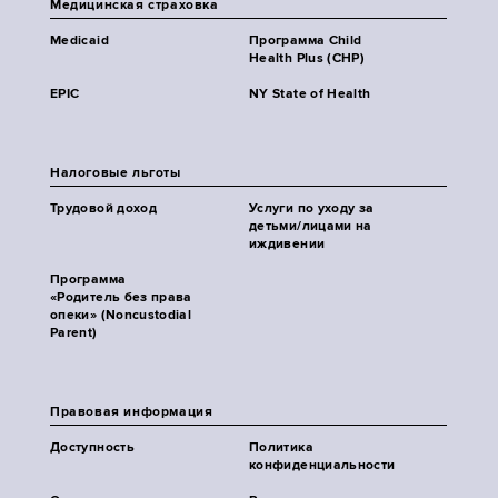
Медицинская страховка
Medicaid
Программа Child
Health Plus (CHP)
EPIC
NY State of Health
Налоговые льготы
Трудовой доход
Услуги по уходу за
детьми/лицами на
иждивении
Программа
«Родитель без права
опеки» (Noncustodial
Parent)
Правовая информация
Доступность
Политика
конфиденциальности