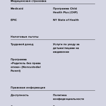
Медицинская страховка
Medicaid
Программа Child
Health Plus (CHP)
EPIC
NY State of Health
Налоговые льготы
Трудовой доход
Услуги по уходу за
детьми/лицами на
иждивении
Программа
«Родитель без права
опеки» (Noncustodial
Parent)
Правовая информация
Доступность
Политика
конфиденциальности