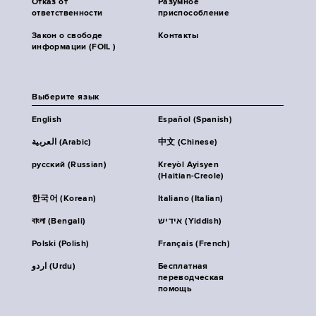
Отказ от
Разумное
ответственности
приспособление
Закон о свободе
Контакты
информации (FOIL )
Выберите язык
English
Español (Spanish)
العربية (Arabic)
中文 (Chinese)
русский (Russian)
Kreyòl Ayisyen
(Haitian-Creole)
한국어 (Korean)
Italiano (Italian)
বাংলা (Bengali)
אידיש (Yiddish)
Polski (Polish)
Français (French)
اردو (Urdu)
Бесплатная
переводческая
помощь