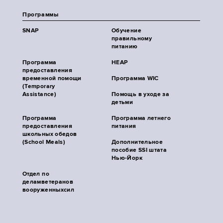
Программы
SNAP
Обучение
правильному
питанию
Программа
HEAP
предоставления
временной помощи
Программа WIC
(Temporary
Assistance)
Помощь в уходе за
детьми
Программа
Программа летнего
предоставления
питания
школьных обедов
(School Meals)
Дополнительное
пособие SSI штата
Нью-Йорк
Отдел по
деламветеранов
вооруженныхсил