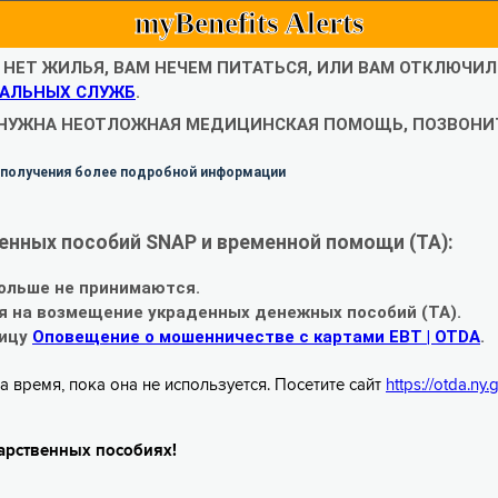
myBenefits Alerts
С НЕТ ЖИЛЬЯ, ВАМ НЕЧЕМ ПИТАТЬСЯ, ИЛИ ВАМ ОТКЛЮЧИ
АЛЬНЫХ СЛУЖБ
.
 НУЖНА НЕОТЛОЖНАЯ МЕДИЦИНСКАЯ ПОМОЩЬ, ПОЗВОНИТ
 получения более подробной информации
енных пособий SNAP и временной помощи (TA):
ольше не принимаются.
я на возмещение украденных денежных пособий (TA).
ницу
Оповещение о мошенничестве с картами EBT | OTDA
.
а время, пока она не используется. Посетите сайт
https://otda.ny
арственных пособиях!