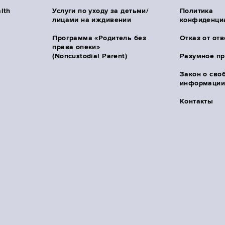
lth
Услуги по уходу за детьми/
Политика
лицами на иждивении
конфиденци
Программа «Родитель без
Отказ от от
права опеки»
(Noncustodial Parent)
Разумное п
Закон о сво
информации 
Контакты