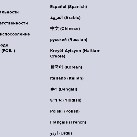
Español (Spanish)
альности
العربية (Arabic)
ветственности
中文 (Chinese)
риспособление
русский (Russian)
боде
(FOIL )
Kreyòl Ayisyen (Haitian-
Creole)
한국어 (Korean)
Italiano (Italian)
বাংলা (Bengali)
אידיש (Yiddish)
Polski (Polish)
Français (French)
اردو (Urdu)