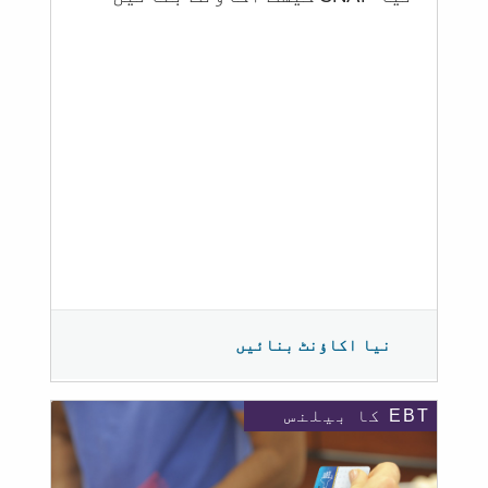
نیا اکاؤنٹ بنائیں
EBT کا بیلنس