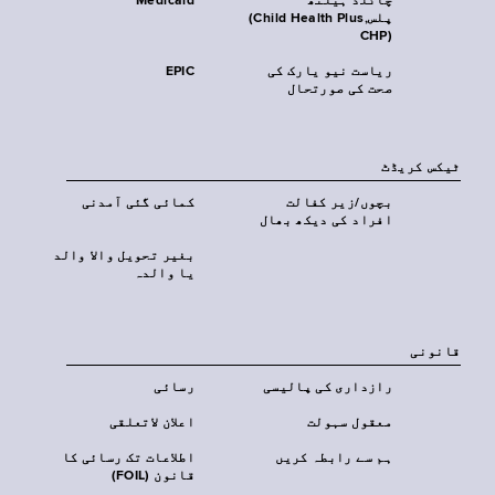
چائلڈ ہیلتھ
Medicaid
پلس‎(Child Health Plus,
CHP)‎
ریاست نیو یارک کی
EPIC
صحت کی صورتحال
ٹیکس کریڈٹ
بچوں/زیر کفالت
کمائی گئی آمدنی
افراد کی دیکھ بھال
بغیر تحویل والا والد
یا والدہ
قانونی
رازداری کی پالیسی
رسائی
معقول سہولت
اعلان لاتعلقی
ہم سے رابطہ کریں
اطلاعات تک رسائی کا
قانون (FOIL)