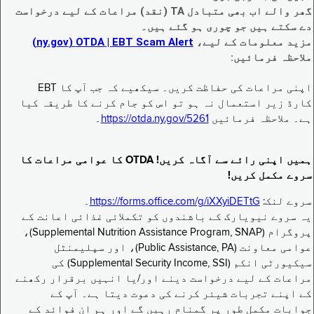
گھر والے اب بھی متبادل TA (نقد) مراعات کے لیے درخواست
دے سکتے ہیں جو چوری ہو گئے ہیں۔
مزید معلومات کے لیے،
EBT Scam Alert ‏| OTDA ‏(ny.gov)
ملاحظہ فرمائیں:
اپنی مراعات کی حفاظت کریں۔ سیکھیے کہ جب آپ کا EBT
کارڈ زیر استعمال نہ ہو تو اس کو جام کرنے کا طریقہ کیا
ہے۔ ملاحظہ فرمائیں
https://otda.ny.gov/5261
۔
ہمیں اپنی رائے سے آگاہ کریں! OTDA کا عوامی مراعات کا
سروے مکمل کریں!
سروے لنک:
https://forms.office.com/g/iXXyiDETtG
۔
یہ سروے نیویارک کے باشندوں کو تکملائی غذائی اعانت کے
پروگرام (Supplemental Nutrition Assistance Program, SNAP)،
عوامی معاونت (Public Assistance, PA)، اور سپلیمنٹل
سیکیورٹی انکم (Supplemental Security Income, SSI) کی
مراعات کے لیے درخواست دینے اور/یا انہیں برقرار رکھنے
کے اپنے تجربات شیئر کرنے کی دعوت دیتا ہے۔ آپ کے
جوابات مکمل طور پر گمنام رہیں گے اور ہم ان فوائد کے