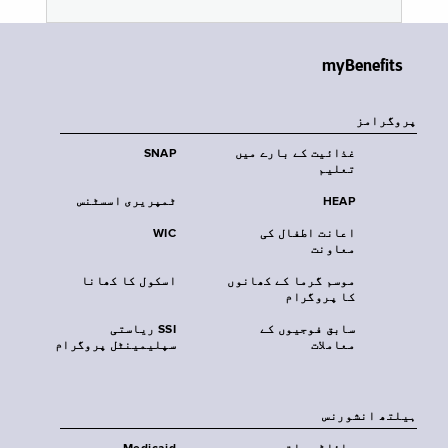
myBenefits
پروگرامز
غذائیت کے بارے میں
SNAP
تعلیم
HEAP
ٹمپریری اسسٹنس
اعانت اطفال کی
WIC
معاونت
موسم گرما کے کھانوں
اسکول کا کھانا
کا پروگرام
سابق فوجیوں کے
SSI ریاستی
معاملات
سپلیمینٹل پروگرام
‏ہیلتھ انشورنس