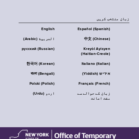
زبان منتخب کریں
English
Español (Spanish)
中文 (Chinese)
العربية (Arabic)
русский (Russian)
Kreyòl Ayisyen
(Haitian-Creole)
한국어 (Korean)
Italiano (Italian)
אידיש (Yiddish)
বাংলা (Bengali)
Polski (Polish)
Français (French)
زبان کے حوالے سے
اردو (Urdu)
مفت اعانت