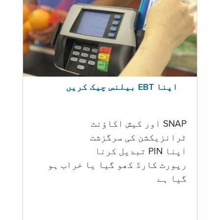
اپنا EBT بیلنس چیک کریں
SNAP اور کیش اکاؤنٹ
ٹرانزیکشن کی سرگزشت
اپنا PIN تبدیل کرنا
رپورٹ کارڈ کھو گیا یا خراب ہو
گيا ہے