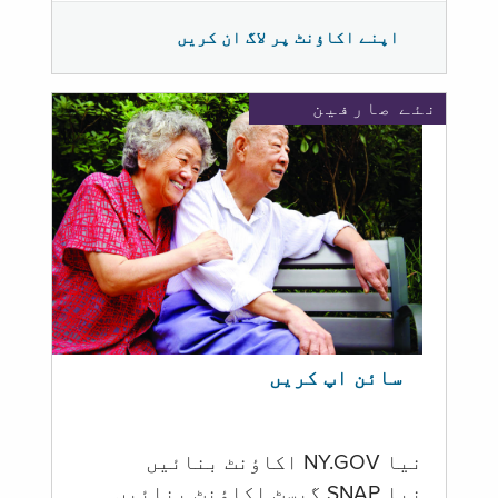
اپنے اکاؤنٹ پر لاگ ان کریں
نئے صارفین
سائن اپ کریں
نیا NY.GOV اکاؤنٹ بنائیں
نیا SNAP گیسٹ اکاؤنٹ بنائیں