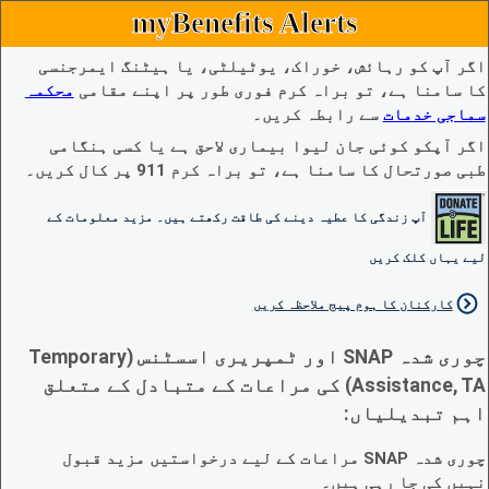
myBenefits Alerts
اگر آپ کو رہائش، خوراک، یوٹیلٹی، یا ہیٹنگ ایمرجنسی
کا سامنا ہے، تو براہ کرم فوری طور پر اپنے مقامی
محکمہ
سماجی خدمات
سے رابطہ کریں۔
اگر آپکو کوئی جان لیوا بیماری لاحق ہے یا کسی ہنگامی
طبی صورتحال کا سامنا ہے، تو براہ کرم 911 پر کال کریں۔
آپ زندگی کا عطیہ دینے کی طاقت رکھتے ہیں۔ مزید معلومات کے
لیے یہاں کلک کریں
کارکنان کا ہوم پیج ملاحظہ کریں
چوری شدہ SNAP اور ٹمپریری اسسٹنس (Temporary
Assistance, TA) کی مراعات کے متبادل کے متعلق
اہم تبدیلیاں:
چوری شدہ SNAP مراعات کے لیے درخواستیں مزید قبول
نہیں کی جا رہی ہیں۔