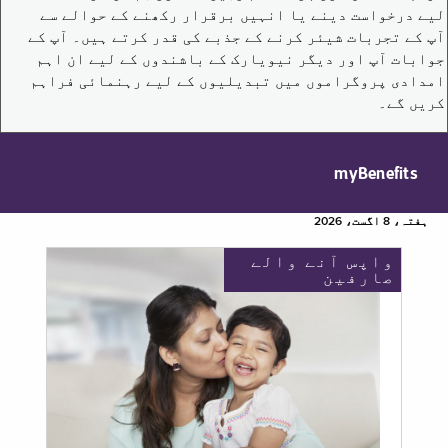
لیے درخواست دینے یا انہیں برقرار رکھنے کے حوالے سے
آپ کے تجربات شیئر کرنے کے جذبے کی قدر کرتے ہیں۔ آپ کے
جوابات آپ اور دیگر نیویارک کے باشندوں کے لیے ان اہم
امدادی پروگراموں میں تبدیلیوں کے لیے رہنمائی فراہم
کریں گے۔
myBenefits
ہفتہ، 8 اگست، 2026
واپس آنے والے
صارفین