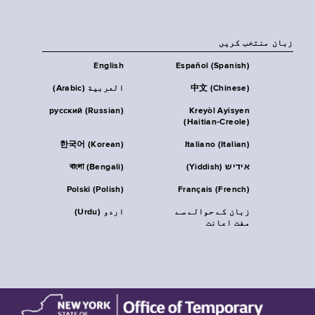
زبان منتخب کریں
English
Español (Spanish)
中文 (Chinese)
العربية (Arabic)
русский (Russian)
Kreyòl Ayisyen
(Haitian-Creole)
한국어 (Korean)
Italiano (Italian)
אידיש (Yiddish)
বাংলা (Bengali)
Polski (Polish)
Français (French)
زبان کے حوالے سے
اردو (Urdu)
مفت اعانت