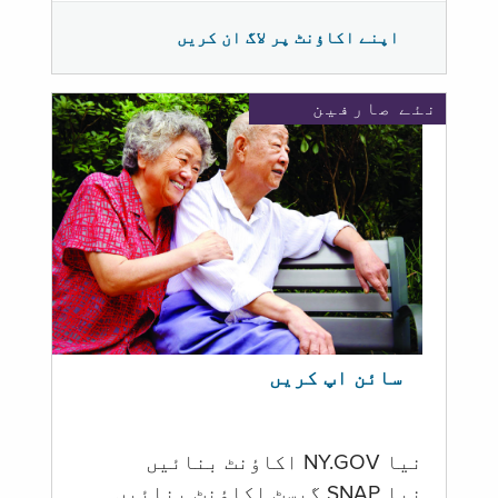
اپنے اکاؤنٹ پر لاگ ان کریں
نئے صارفین
سائن اپ کریں
نیا NY.GOV اکاؤنٹ بنائیں
نیا SNAP گیسٹ اکاؤنٹ بنائیں