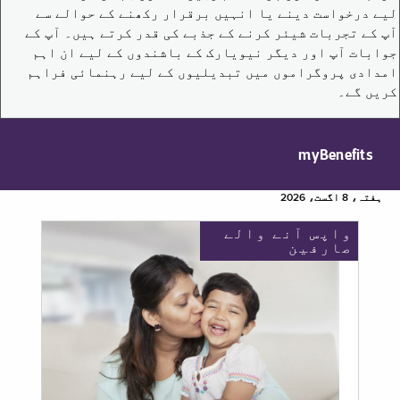
لیے درخواست دینے یا انہیں برقرار رکھنے کے حوالے سے
آپ کے تجربات شیئر کرنے کے جذبے کی قدر کرتے ہیں۔ آپ کے
جوابات آپ اور دیگر نیویارک کے باشندوں کے لیے ان اہم
امدادی پروگراموں میں تبدیلیوں کے لیے رہنمائی فراہم
کریں گے۔
myBenefits
ہفتہ، 8 اگست، 2026
واپس آنے والے
صارفین