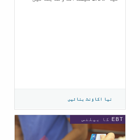
نیا اکاؤنٹ بنائیں
EBT کا بیلنس