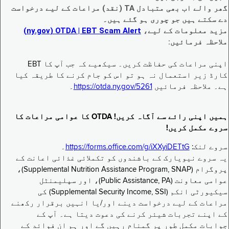
گھر والے اب بھی متبادل TA (نقد) مراعات کے لیے درخواست
دے سکتے ہیں جو چوری ہو گئے ہیں۔
مزید معلومات کے لیے،
EBT Scam Alert ‏| OTDA ‏(ny.gov)
ملاحظہ فرمائیں:
اپنی مراعات کی حفاظت کریں۔ سیکھیے کہ جب آپ کا EBT
کارڈ زیر استعمال نہ ہو تو اس کو جام کرنے کا طریقہ کیا
ہے۔ ملاحظہ فرمائیں
https://otda.ny.gov/5261
۔
ہمیں اپنی رائے سے آگاہ کریں! OTDA کا عوامی مراعات کا
سروے مکمل کریں!
سروے لنک:
https://forms.office.com/g/iXXyiDETtG
۔
یہ سروے نیویارک کے باشندوں کو تکملائی غذائی اعانت کے
پروگرام (Supplemental Nutrition Assistance Program, SNAP)،
عوامی معاونت (Public Assistance, PA)، اور سپلیمنٹل
سیکیورٹی انکم (Supplemental Security Income, SSI) کی
مراعات کے لیے درخواست دینے اور/یا انہیں برقرار رکھنے
کے اپنے تجربات شیئر کرنے کی دعوت دیتا ہے۔ آپ کے
جوابات مکمل طور پر گمنام رہیں گے اور ہم ان فوائد کے