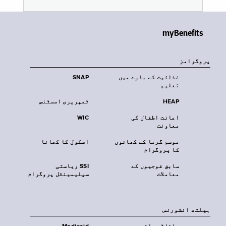
myBenefits
پروگرامز
غذائیت کے بارے میں
SNAP
تعلیم
HEAP
ٹمپریری اسسٹنس
اعانت اطفال کی
WIC
معاونت
موسم گرما کے کھانوں
اسکول کا کھانا
کا پروگرام
سابق فوجیوں کے
SSI ریاستی
معاملات
سپلیمینٹل پروگرام
‏ہیلتھ انشورنس