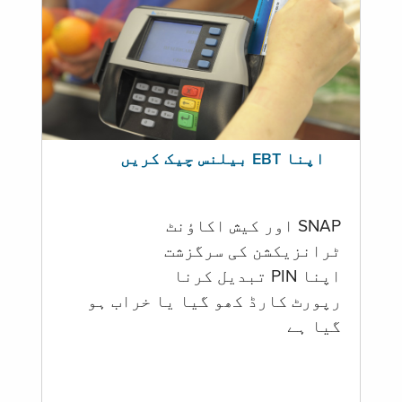
اپنا EBT بیلنس چیک کریں
SNAP اور کیش اکاؤنٹ
ٹرانزیکشن کی سرگزشت
اپنا PIN تبدیل کرنا
رپورٹ کارڈ کھو گیا یا خراب ہو
گيا ہے