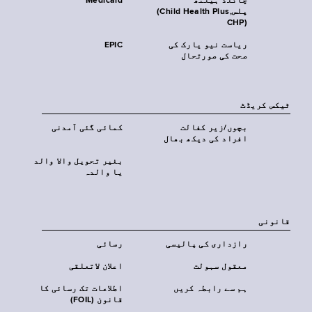
چائلڈ ہیلتھ
Medicaid
پلس‎(Child Health Plus,
CHP)‎
ریاست نیو یارک کی
EPIC
صحت کی صورتحال
ٹیکس کریڈٹ
بچوں/زیر کفالت
کمائی گئی آمدنی
افراد کی دیکھ بھال
بغیر تحویل والا والد
یا والدہ
قانونی
رازداری کی پالیسی
رسائی
معقول سہولت
اعلان لاتعلقی
ہم سے رابطہ کریں
اطلاعات تک رسائی کا
قانون (FOIL)