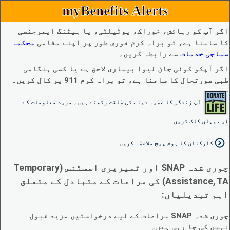
myBenefits Alerts
اگر آپ کو رہائش، خوراک، یوٹیلٹی، یا ہیٹنگ ایمرجنسی
کا سامنا ہے، تو براہ کرم فوری طور پر اپنے مقامی
محکمہ
سماجی خدمات
سے رابطہ کریں۔
اگر آپکو کوئی جان لیوا بیماری لاحق ہے یا کسی ہنگامی
طبی صورتحال کا سامنا ہے، تو براہ کرم 911 پر کال کریں۔
آپ زندگی کا عطیہ دینے کی طاقت رکھتے ہیں۔ مزید معلومات کے
لیے یہاں کلک کریں
کارکنان کا ہوم پیج ملاحظہ کریں
چوری شدہ SNAP اور ٹمپریری اسسٹنس (Temporary
Assistance, TA) کی مراعات کے متبادل کے متعلق
اہم تبدیلیاں:
چوری شدہ SNAP مراعات کے لیے درخواستیں مزید قبول
نہیں کی جا رہی ہیں۔