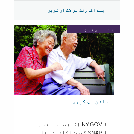
اپنے اکاؤنٹ پر لاگ ان کریں
نئے صارفین
سائن اپ کریں
نیا NY.GOV اکاؤنٹ بنائیں
نیا SNAP گیسٹ اکاؤنٹ بنائیں