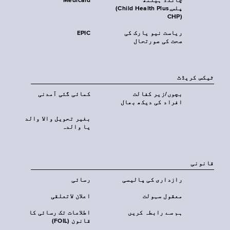
چائلڈ ہیلتھ
Medicaid
پلس‎(Child Health Plus,
CHP)‎
ریاست نیو یارک کی
EPIC
صحت کی صورتحال
ٹیکس کریڈٹ
بچوں/زیر کفالت
کمائی گئی آمدنی
افراد کی دیکھ بھال
بغیر تحویل والا والد
یا والدہ
قانونی
رازداری کی پالیسی
رسائی
معقول سہولت
اعلان لاتعلقی
ہم سے رابطہ کریں
اطلاعات تک رسائی کا
قانون (FOIL)