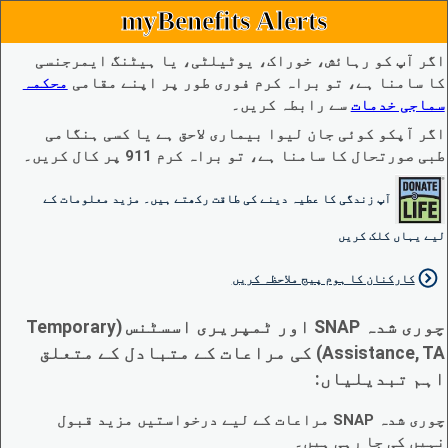
myBenefits Alerts
اگر آپ کو رہائش، خوراک، یوٹیلٹی، یا ہیٹنگ ایمرجنسی
کا سامنا ہے، تو براہ کرم فوری طور پر اپنے مقامی
محکمہ
سماجی خدمات
سے رابطہ کریں۔
اگر آپکو کوئی جان لیوا بیماری لاحق ہے یا کسی ہنگامی
طبی صورتحال کا سامنا ہے، تو براہ کرم 911 پر کال کریں۔
آپ زندگی کا عطیہ دینے کی طاقت رکھتے ہیں۔ مزید معلومات کے
لیے یہاں کلک کریں
کارکنان کا ہوم پیج ملاحظہ کریں
چوری شدہ SNAP اور ٹمپریری اسسٹنس (Temporary
Assistance, TA) کی مراعات کے متبادل کے متعلق
اہم تبدیلیاں:
چوری شدہ SNAP مراعات کے لیے درخواستیں مزید قبول
نہیں کی جا رہی ہیں۔