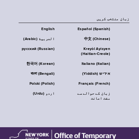
زبان منتخب کریں
English
Español (Spanish)
中文 (Chinese)
العربية (Arabic)
русский (Russian)
Kreyòl Ayisyen
(Haitian-Creole)
한국어 (Korean)
Italiano (Italian)
אידיש (Yiddish)
বাংলা (Bengali)
Polski (Polish)
Français (French)
زبان کے حوالے سے
اردو (Urdu)
مفت اعانت