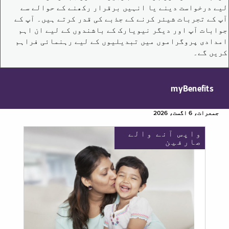
لیے درخواست دینے یا انہیں برقرار رکھنے کے حوالے سے
آپ کے تجربات شیئر کرنے کے جذبے کی قدر کرتے ہیں۔ آپ کے
جوابات آپ اور دیگر نیویارک کے باشندوں کے لیے ان اہم
امدادی پروگراموں میں تبدیلیوں کے لیے رہنمائی فراہم
کریں گے۔
myBenefits
جمعرات، 6 اگست، 2026
واپس آنے والے
صارفین