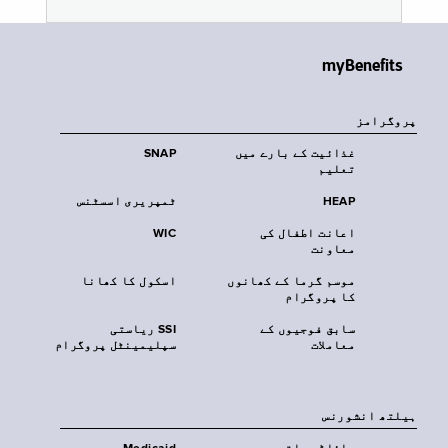
myBenefits
پروگرامز
غذائیت کے بارے میں
SNAP
تعلیم
HEAP
ٹمپریری اسسٹنس
اعانت اطفال کی
WIC
معاونت
موسم گرما کے کھانوں
اسکول کا کھانا
کا پروگرام
سابق فوجیوں کے
SSI ریاستی
معاملات
سپلیمینٹل پروگرام
‏ہیلتھ انشورنس