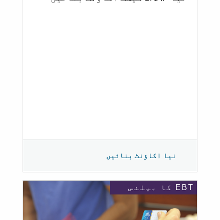
نیا اکاؤنٹ بنائیں
EBT کا بیلنس