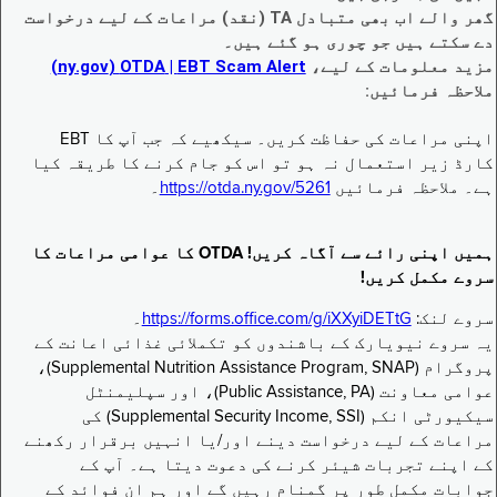
گھر والے اب بھی متبادل TA (نقد) مراعات کے لیے درخواست
دے سکتے ہیں جو چوری ہو گئے ہیں۔
مزید معلومات کے لیے،
EBT Scam Alert ‏| OTDA ‏(ny.gov)
ملاحظہ فرمائیں:
اپنی مراعات کی حفاظت کریں۔ سیکھیے کہ جب آپ کا EBT
کارڈ زیر استعمال نہ ہو تو اس کو جام کرنے کا طریقہ کیا
ہے۔ ملاحظہ فرمائیں
https://otda.ny.gov/5261
۔
ہمیں اپنی رائے سے آگاہ کریں! OTDA کا عوامی مراعات کا
سروے مکمل کریں!
سروے لنک:
https://forms.office.com/g/iXXyiDETtG
۔
یہ سروے نیویارک کے باشندوں کو تکملائی غذائی اعانت کے
پروگرام (Supplemental Nutrition Assistance Program, SNAP)،
عوامی معاونت (Public Assistance, PA)، اور سپلیمنٹل
سیکیورٹی انکم (Supplemental Security Income, SSI) کی
مراعات کے لیے درخواست دینے اور/یا انہیں برقرار رکھنے
کے اپنے تجربات شیئر کرنے کی دعوت دیتا ہے۔ آپ کے
جوابات مکمل طور پر گمنام رہیں گے اور ہم ان فوائد کے