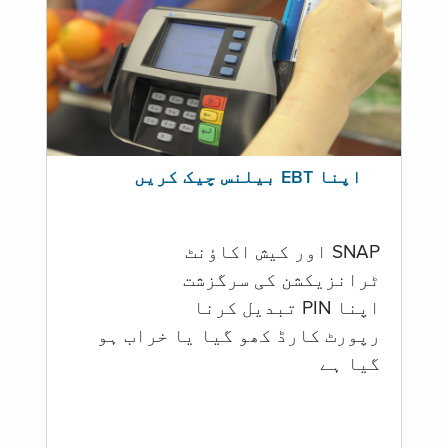
اپنا EBT بیلنس چیک کریں
SNAP اور کیش اکاؤنٹ
ٹرانزیکشن کی سرگزشت
اپنا PIN تبدیل کرنا
رپورٹ کارڈ کھو گیا یا خراب ہو
گيا ہے