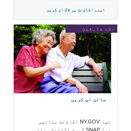
اپنے اکاؤنٹ پر لاگ ان کریں
نئے صارفین
سائن اپ کریں
نیا NY.GOV اکاؤنٹ بنائیں
نیا SNAP گیسٹ اکاؤنٹ بنائیں