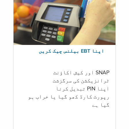
اپنا EBT بیلنس چیک کریں
SNAP اور کیش اکاؤنٹ
ٹرانزیکشن کی سرگزشت
اپنا PIN تبدیل کرنا
رپورٹ کارڈ کھو گیا یا خراب ہو
گيا ہے