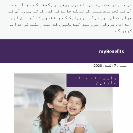
لیے درخواست دینے یا انہیں برقرار رکھنے کے حوالے سے
آپ کے تجربات شیئر کرنے کے جذبے کی قدر کرتے ہیں۔ آپ کے
جوابات آپ اور دیگر نیویارک کے باشندوں کے لیے ان اہم
امدادی پروگراموں میں تبدیلیوں کے لیے رہنمائی فراہم
کریں گے۔
myBenefits
جمعہ، 7 اگست، 2026
واپس آنے والے
صارفین