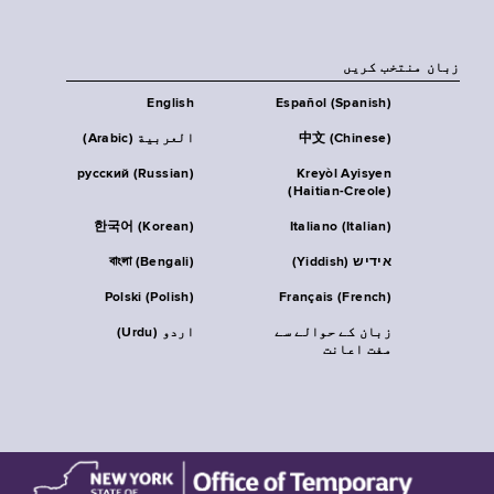
زبان منتخب کریں
English
Español (Spanish)
中文 (Chinese)
العربية (Arabic)
русский (Russian)
Kreyòl Ayisyen
(Haitian-Creole)
한국어 (Korean)
Italiano (Italian)
אידיש (Yiddish)
বাংলা (Bengali)
Polski (Polish)
Français (French)
زبان کے حوالے سے
اردو (Urdu)
مفت اعانت