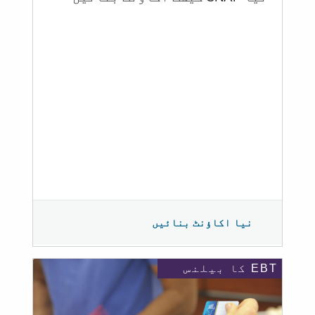
نیا اکاؤنٹ بنائیں
EBT کا بیلنس