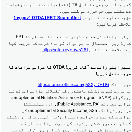
گھر والے اب بھی متبادل TA (نقد) مراعات کے لیے درخواست
دے سکتے ہیں جو چوری ہو گئے ہیں۔
مزید معلومات کے لیے،
EBT Scam Alert ‏| OTDA ‏(ny.gov)
ملاحظہ فرمائیں:
اپنی مراعات کی حفاظت کریں۔ سیکھیے کہ جب آپ کا EBT
کارڈ زیر استعمال نہ ہو تو اس کو جام کرنے کا طریقہ کیا
ہے۔ ملاحظہ فرمائیں
https://otda.ny.gov/5261
۔
ہمیں اپنی رائے سے آگاہ کریں! OTDA کا عوامی مراعات کا
سروے مکمل کریں!
سروے لنک:
https://forms.office.com/g/iXXyiDETtG
۔
یہ سروے نیویارک کے باشندوں کو تکملائی غذائی اعانت کے
پروگرام (Supplemental Nutrition Assistance Program, SNAP)،
عوامی معاونت (Public Assistance, PA)، اور سپلیمنٹل
سیکیورٹی انکم (Supplemental Security Income, SSI) کی
مراعات کے لیے درخواست دینے اور/یا انہیں برقرار رکھنے
کے اپنے تجربات شیئر کرنے کی دعوت دیتا ہے۔ آپ کے
جوابات مکمل طور پر گمنام رہیں گے اور ہم ان فوائد کے