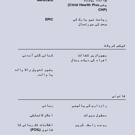
چائلڈ ہیلتھ
Medicaid
پلس‎(Child Health Plus,
CHP)‎
ریاست نیو یارک کی
EPIC
صحت کی صورتحال
ٹیکس کریڈٹ
بچوں/زیر کفالت
کمائی گئی آمدنی
افراد کی دیکھ بھال
بغیر تحویل والا والد
یا والدہ
قانونی
رازداری کی پالیسی
رسائی
معقول سہولت
اعلان لاتعلقی
ہم سے رابطہ کریں
اطلاعات تک رسائی کا
قانون (FOIL)