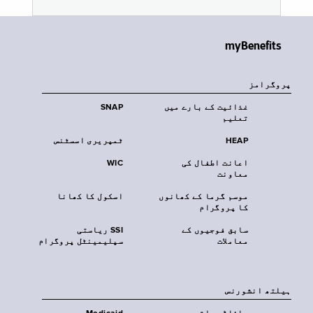
myBenefits
پروگرامز
غذائیت کے بارے میں
SNAP
تعلیم
HEAP
ٹمپریری اسسٹنس
اعانت اطفال کی
WIC
معاونت
موسم گرما کے کھانوں
اسکول کا کھانا
کا پروگرام
سابق فوجیوں کے
SSI ریاستی
معاملات
سپلیمینٹل پروگرام
‏ہیلتھ انشورنس