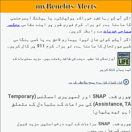
myBenefits Alerts
اگر آپ کو رہائش، خوراک، یوٹیلٹی، یا ہیٹنگ ایمرجنسی
کا سامنا ہے، تو براہ کرم فوری طور پر اپنے مقامی
محکمہ
سماجی خدمات
سے رابطہ کریں۔
اگر آپکو کوئی جان لیوا بیماری لاحق ہے یا کسی ہنگامی
طبی صورتحال کا سامنا ہے، تو براہ کرم 911 پر کال کریں۔
آپ زندگی کا عطیہ دینے کی طاقت رکھتے ہیں۔ مزید معلومات کے
لیے یہاں کلک کریں
کارکنان کا ہوم پیج ملاحظہ کریں
چوری شدہ SNAP اور ٹمپریری اسسٹنس (Temporary
Assistance, TA) کی مراعات کے متبادل کے متعلق
اہم تبدیلیاں:
چوری شدہ SNAP مراعات کے لیے درخواستیں مزید قبول
نہیں کی جا رہی ہیں۔