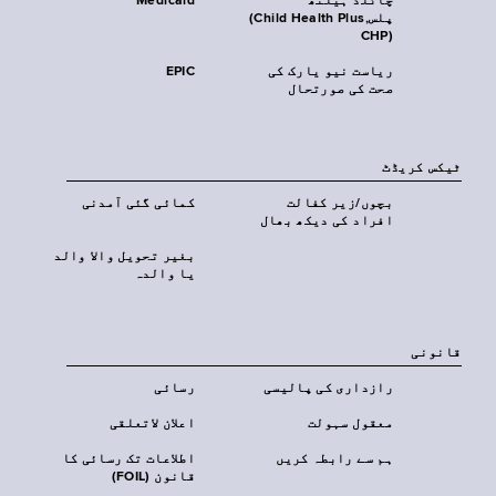
چائلڈ ہیلتھ
Medicaid
پلس‎(Child Health Plus,
CHP)‎
ریاست نیو یارک کی
EPIC
صحت کی صورتحال
ٹیکس کریڈٹ
بچوں/زیر کفالت
کمائی گئی آمدنی
افراد کی دیکھ بھال
بغیر تحویل والا والد
یا والدہ
قانونی
رازداری کی پالیسی
رسائی
معقول سہولت
اعلان لاتعلقی
ہم سے رابطہ کریں
اطلاعات تک رسائی کا
قانون (FOIL)