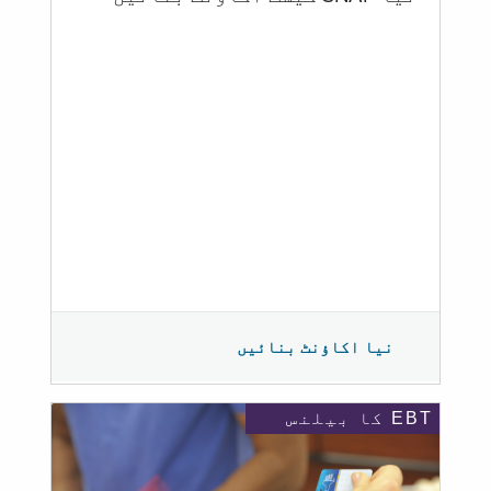
نیا اکاؤنٹ بنائیں
EBT کا بیلنس