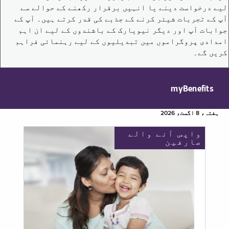
لیے درخواست دینے یا انہیں برقرار رکھنے کے حوالے سے
آپ کے تجربات شیئر کرنے کے جذبے کی قدر کرتے ہیں۔ آپ کے
جوابات آپ اور دیگر نیویارک کے باشندوں کے لیے ان اہم
امدادی پروگراموں میں تبدیلیوں کے لیے رہنمائی فراہم
کریں گے۔
myBenefits
ہفتہ، 8 اگست، 2026
واپس آنے والے
صارفین