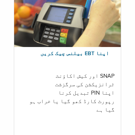
اپنا EBT بیلنس چیک کریں
SNAP اور کیش اکاؤنٹ
ٹرانزیکشن کی سرگزشت
اپنا PIN تبدیل کرنا
رپورٹ کارڈ کھو گیا یا خراب ہو
گيا ہے