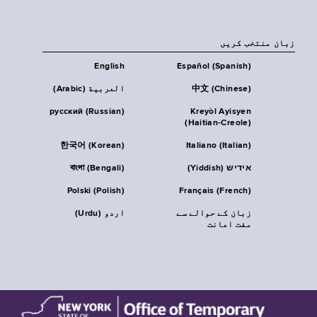
زبان منتخب کریں
English
Español (Spanish)
中文 (Chinese)
العربية (Arabic)
русский (Russian)
Kreyòl Ayisyen
(Haitian-Creole)
한국어 (Korean)
Italiano (Italian)
אידיש (Yiddish)
বাংলা (Bengali)
Polski (Polish)
Français (French)
زبان کے حوالے سے
اردو (Urdu)
مفت اعانت