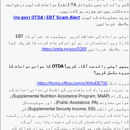
گھر والے اب بھی متبادل TA (نقد) مراعات کے لیے درخواست
دے سکتے ہیں جو چوری ہو گئے ہیں۔
مزید معلومات کے لیے،
EBT Scam Alert ‏| OTDA ‏(ny.gov)
ملاحظہ فرمائیں:
اپنی مراعات کی حفاظت کریں۔ سیکھیے کہ جب آپ کا EBT
کارڈ زیر استعمال نہ ہو تو اس کو جام کرنے کا طریقہ کیا
ہے۔ ملاحظہ فرمائیں
https://otda.ny.gov/5261
۔
ہمیں اپنی رائے سے آگاہ کریں! OTDA کا عوامی مراعات کا
سروے مکمل کریں!
سروے لنک:
https://forms.office.com/g/iXXyiDETtG
۔
یہ سروے نیویارک کے باشندوں کو تکملائی غذائی اعانت کے
پروگرام (Supplemental Nutrition Assistance Program, SNAP)،
عوامی معاونت (Public Assistance, PA)، اور سپلیمنٹل
سیکیورٹی انکم (Supplemental Security Income, SSI) کی
مراعات کے لیے درخواست دینے اور/یا انہیں برقرار رکھنے
کے اپنے تجربات شیئر کرنے کی دعوت دیتا ہے۔ آپ کے
جوابات مکمل طور پر گمنام رہیں گے اور ہم ان فوائد کے