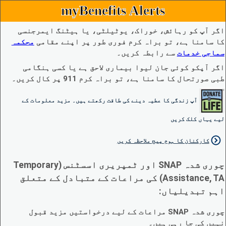
myBenefits Alerts
اگر آپ کو رہائش، خوراک، یوٹیلٹی، یا ہیٹنگ ایمرجنسی
کا سامنا ہے، تو براہ کرم فوری طور پر اپنے مقامی
محکمہ
سماجی خدمات
سے رابطہ کریں۔
اگر آپکو کوئی جان لیوا بیماری لاحق ہے یا کسی ہنگامی
طبی صورتحال کا سامنا ہے، تو براہ کرم 911 پر کال کریں۔
آپ زندگی کا عطیہ دینے کی طاقت رکھتے ہیں۔ مزید معلومات کے
لیے یہاں کلک کریں
کارکنان کا ہوم پیج ملاحظہ کریں
چوری شدہ SNAP اور ٹمپریری اسسٹنس (Temporary
Assistance, TA) کی مراعات کے متبادل کے متعلق
اہم تبدیلیاں:
چوری شدہ SNAP مراعات کے لیے درخواستیں مزید قبول
نہیں کی جا رہی ہیں۔