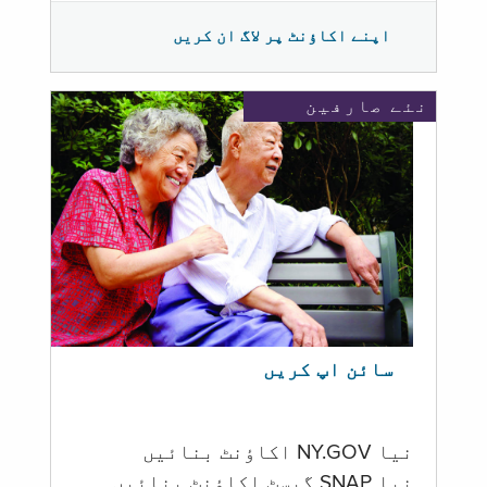
اپنے اکاؤنٹ پر لاگ ان کریں
نئے صارفین
سائن اپ کریں
نیا NY.GOV اکاؤنٹ بنائیں
نیا SNAP گیسٹ اکاؤنٹ بنائیں