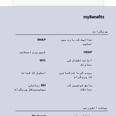
myBenefits
پروگرامز
غذائیت کے بارے میں
SNAP
تعلیم
HEAP
ٹمپریری اسسٹنس
اعانت اطفال کی
WIC
معاونت
موسم گرما کے کھانوں
اسکول کا کھانا
کا پروگرام
سابق فوجیوں کے
SSI ریاستی
معاملات
سپلیمینٹل پروگرام
‏ہیلتھ انشورنس