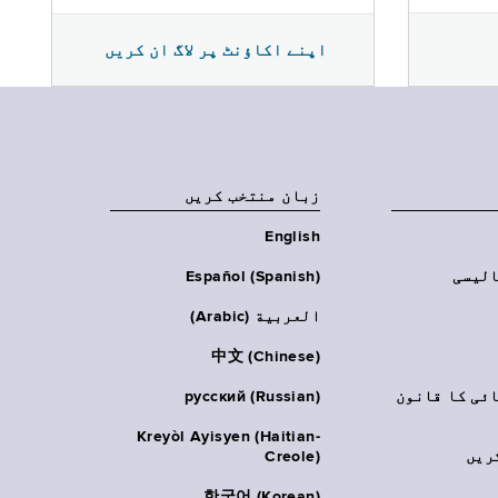
اپنے اکاؤنٹ پر لاگ ان کریں
زبان منتخب کریں
English
الیسی
Español (Spanish)
العربية (Arabic)
中文 (Chinese)
ائی کا قانون
русский (Russian)
Kreyòl Ayisyen (Haitian-
ریں
Creole)
한국어 (Korean)