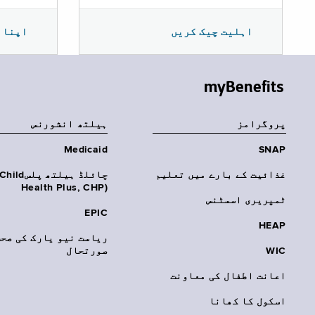
اپنا 
اہلیت چیک کریں
myBenefits
پروگرامز
‏ہیلتھ انشورنس
Medicaid
SNAP
غذائیت کے بارے میں تعلیم
چائلڈ ہیلتھ پلسhild
Health Plus, CHP)‎
ٹمپریری اسسٹنس
EPIC
HEAP
ریاست نیو یارک کی صحت
WIC
صورتحال
اعانت اطفال کی معاونت
اسکول کا کھانا