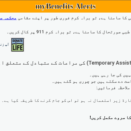
myBenefits Alerts
 کا سامنا ہے، تو براہ کرم فوری طور پر اپنے مقامی
محکمہ س
ال کا سامنا ہے، تو براہ کرم 911 پر کال کریں۔
آپ زند
لاحظہ فرمائیں: