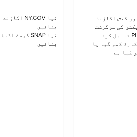
نیا NY.GOV اکاؤنٹ
بنائیں
کشن کی سرگزشت
نیا SNAP گیسٹ اکا
بنائیں
ارڈ کھو گیا یا
 گيا ہے