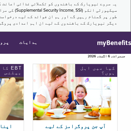
سیکیورٹی ا
طور پر گمنام رہیں گے اور ہم ان فوائد کے لیے درخواست
دیگر نیویارک کے باشندوں کے لیے ان اہم امدادی پروگر
myBenefits
ہدایات
پرو
جمعرات، 6 اگست، 2026
کیا میں اہل
EBT کا
ہوں؟
بیلنس
اپنا EBT بیلنس چیک ک
آپ جن پروگرامز کے لیے