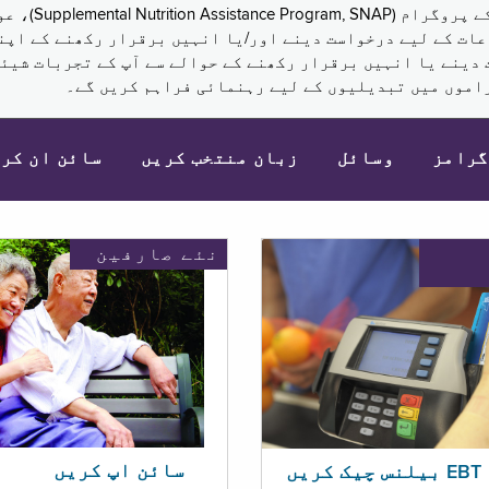
نکم (Supplemental Security Income, SSI) کی مراعات کے لیے درخواست دینے اور/یا انہ
 دینے یا انہیں برقرار رکھنے کے حوالے سے آپ کے تجربات شیئر
اموں میں تبدیلیوں کے لیے رہنمائی فراہم کریں گے۔
گرامز
وسائل
زبان منتخب کریں
سائن ان کر
نئے صارفین
سائن اپ کریں
ریں