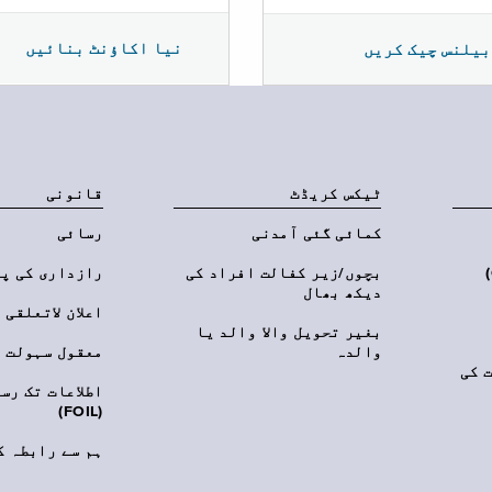
نیا اکاؤنٹ بنائیں
بیلنس چیک کریں
ٹیکس کریڈٹ
قانونی
کمائی گئی آمدنی
رسائی
‎(C
بچوں/زیر کفالت افراد کی
رازداری کی پ
دیکھ بھال
اعلان لاتعلقی
بغیر تحویل والا والد یا
والدہ
معقول سہولت
 کی
اطلاعات تک رس
(FOIL)
ہم سے رابطہ ک