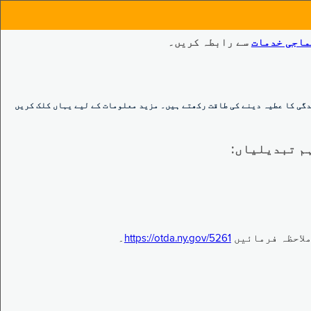
ماجی خدمات
سے رابطہ کریں۔
گی کا عطیہ دینے کی طاقت رکھتے ہیں۔ مزید معلومات کے لیے یہاں کلک کریں
https://otda.ny.gov/5261
۔