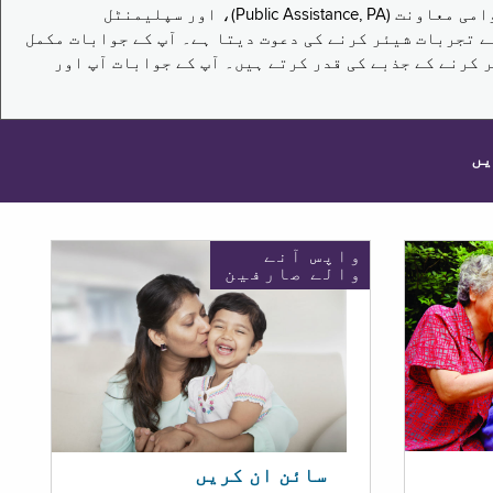
یہ سروے نیویارک کے باشندوں کو تکملائی غذائی اعانت کے پروگرام (Supplemental Nutrition Assistance Program, SNAP)، عوامی معاونت (Public Assistance, PA)، اور سپلیمنٹل
یں برقرار رکھنے کے اپنے تجربات شیئر کرنے کی دعوت دیتا ہے۔ آپ کے جوابات مکمل
 کرنے کے جذبے کی قدر کرتے ہیں۔ آپ کے جوابات آپ اور
یں
واپس آنے
والے صارفین
سائن ان کریں