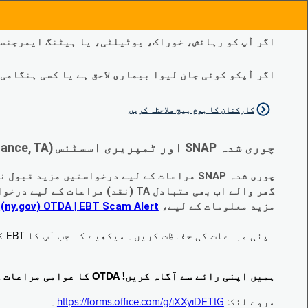
اگر آپ کو رہائش، خوراک، یوٹیلٹی، یا ہیٹنگ ایمرجنسی
اگر آپکو کوئی جان لیوا بیماری لاحق ہے یا کسی ہنگامی طبی صورتح
کارکنان کا ہوم پیج ملاحظہ کریں
چوری شدہ SNAP اور ٹمپریری اسسٹنس (Temporary Assistance, TA) کی مراعات کے متبادل کے متعلق اہم تبدیلیاں:
چوری شدہ SNAP مراعات کے لیے درخواستیں مزید قبول نہیں کی جا رہی ہیں۔
گھر والے اب بھی متبادل TA (نقد) مراعات کے لیے درخواست دے سکتے ہیں جو چوری ہو گئے ہیں۔
مزید معلومات کے لیے،
EBT Scam Alert ‏| OTDA ‏(ny.gov)
م
اپنی مراعات کی حفاظت کریں۔ سیکھیے کہ جب آپ کا EBT کارڈ زیر استعمال نہ ہو تو اس کو جام کرنے کا طریقہ کیا ہے۔ ملاحظہ فرمائیں
ہمیں اپنی رائے سے آگاہ کریں! OTDA کا عوامی مراعات کا سروے مکمل کریں!
سروے لنک:
https://forms.office.com/g/iXXyiDETtG
۔