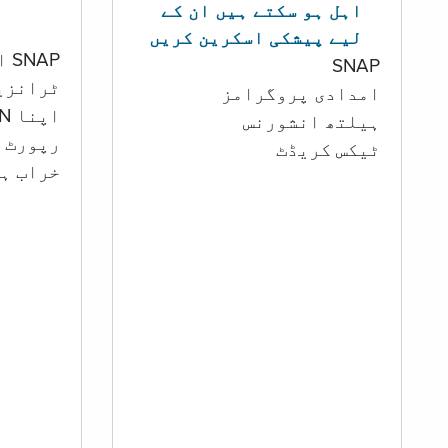
اہل ہو سکتے ہیں ان کے
لیے پیشکی اسکرین کریں
SNAP اور کیش اکاؤنٹ
SNAP
ٹرانزی
امدادی پروگرامز
اپنا PIN تبدیل کرنا
‏ہیلتھ انشورنس
رپورٹ ک
ٹیکس کریڈٹ
خراب ہو