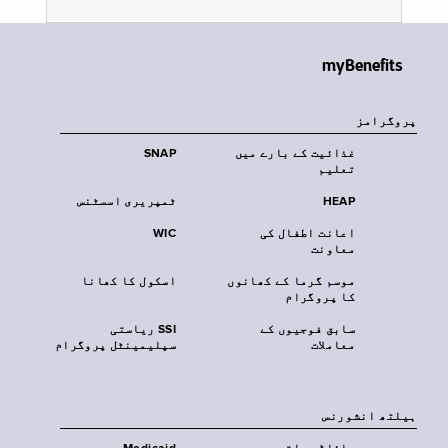
myBenefits
پروگرامز
غذائیت کے بارے میں
SNAP
تعلیم
HEAP
ٹمپریری اسسٹنس
اعانت اطفال کی
WIC
معاونت
موسم گرما کے کھانوں
اسکول کا کھانا
کا پروگرام
سابق فوجیوں کے
SSI ریاستی
معاملات
سپلیمینٹل پروگرام
‏ہیلتھ انشورنس