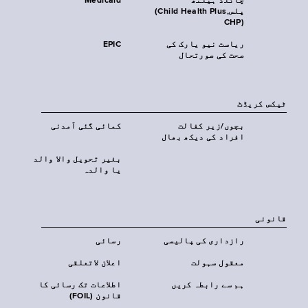
چائلڈ ہیلتھ
Medicaid
پلس‎(Child Health Plus,
CHP)‎
ریاست نیو یارک کی
EPIC
صحت کی صورتحال
ٹیکس کریڈٹ
بچوں/زیر کفالت
کمائی گئی آمدنی
افراد کی دیکھ بھال
بغیر تحویل والا والد
یا والدہ
قانونی
رازداری کی پالیسی
رسائی
معقول سہولت
اعلان لاتعلقی
ہم سے رابطہ کریں
اطلاعات تک رسائی کا
قانون (FOIL)