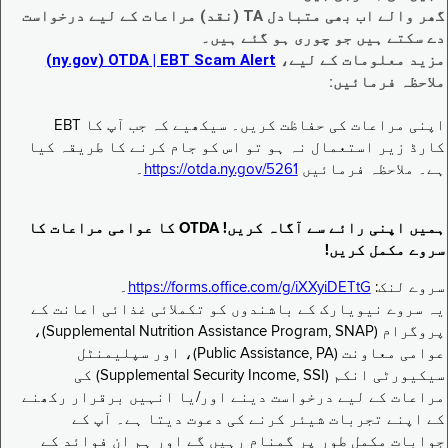
گھر والے اب بھی متبادل TA (نقد) مراعات کے لیے درخواست
دے سکتے ہیں جو چوری ہو گئے ہیں۔
مزید معلومات کے لیے،
EBT Scam Alert ‏| OTDA ‏(ny.gov)
ملاحظہ فرمائیں:
اپنی مراعات کی حفاظت کریں۔ سیکھیے کہ جب آپ کا EBT
کارڈ زیر استعمال نہ ہو تو اس کو جام کرنے کا طریقہ کیا
ہے۔ ملاحظہ فرمائیں
https://otda.ny.gov/5261
۔
ہمیں اپنی رائے سے آگاہ کریں! OTDA کا عوامی مراعات کا
سروے مکمل کریں!
سروے لنک:
https://forms.office.com/g/iXXyiDETtG
۔
یہ سروے نیویارک کے باشندوں کو تکملائی غذائی اعانت کے
پروگرام (Supplemental Nutrition Assistance Program, SNAP)،
عوامی معاونت (Public Assistance, PA)، اور سپلیمنٹل
سیکیورٹی انکم (Supplemental Security Income, SSI) کی
مراعات کے لیے درخواست دینے اور/یا انہیں برقرار رکھنے
کے اپنے تجربات شیئر کرنے کی دعوت دیتا ہے۔ آپ کے
جوابات مکمل طور پر گمنام رہیں گے اور ہم ان فوائد کے