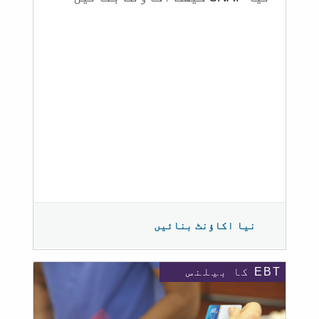
نیا اکاؤنٹ بنائیں
EBT کا بیلنس