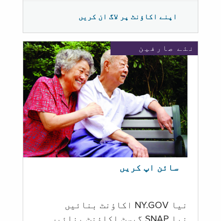
اپنے اکاؤنٹ پر لاگ ان کریں
نئے صارفین
سائن اپ کریں
نیا NY.GOV اکاؤنٹ بنائیں
نیا SNAP گیسٹ اکاؤنٹ بنائیں