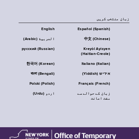
زبان منتخب کریں
English
Español (Spanish)
中文 (Chinese)
العربية (Arabic)
русский (Russian)
Kreyòl Ayisyen
(Haitian-Creole)
한국어 (Korean)
Italiano (Italian)
אידיש (Yiddish)
বাংলা (Bengali)
Polski (Polish)
Français (French)
زبان کے حوالے سے
اردو (Urdu)
مفت اعانت