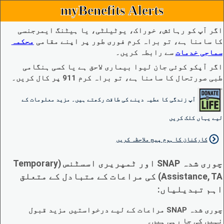
myBenefits Alerts
اگر آپ کو رہائش، خوراک، یوٹیلٹی، یا ہیٹنگ ایمرجنسی
کا سامنا ہے، تو براہ کرم فوری طور پر اپنے مقامی
محکمہ
سماجی خدمات
سے رابطہ کریں۔
اگر آپکو کوئی جان لیوا بیماری لاحق ہے یا کسی ہنگامی
طبی صورتحال کا سامنا ہے، تو براہ کرم 911 پر کال کریں۔
آپ زندگی کا عطیہ دینے کی طاقت رکھتے ہیں۔ مزید معلومات کے
لیے یہاں کلک کریں
کارکنان کا ہوم پیج ملاحظہ کریں
چوری شدہ SNAP اور ٹمپریری اسسٹنس (Temporary
Assistance, TA) کی مراعات کے متبادل کے متعلق
اہم تبدیلیاں:
چوری شدہ SNAP مراعات کے لیے درخواستیں مزید قبول
نہیں کی جا رہی ہیں۔