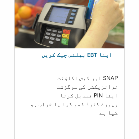
اپنا EBT بیلنس چیک کریں
SNAP اور کیش اکاؤنٹ
ٹرانزیکشن کی سرگزشت
اپنا PIN تبدیل کرنا
رپورٹ کارڈ کھو گیا یا خراب ہو
گيا ہے