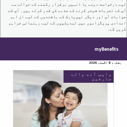
لیے درخواست دینے یا انہیں برقرار رکھنے کے حوالے سے
آپ کے تجربات شیئر کرنے کے جذبے کی قدر کرتے ہیں۔ آپ کے
جوابات آپ اور دیگر نیویارک کے باشندوں کے لیے ان اہم
امدادی پروگراموں میں تبدیلیوں کے لیے رہنمائی فراہم
کریں گے۔
myBenefits
ہفتہ، 8 اگست، 2026
واپس آنے والے
صارفین