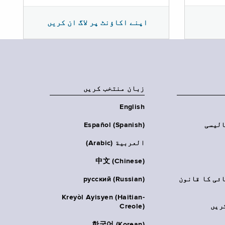
اپنے اکاؤنٹ پر لاگ ان کریں
زبان منتخب کریں
English
الیسی
Español (Spanish)
العربية (Arabic)
中文 (Chinese)
ائی کا قانون
русский (Russian)
Kreyòl Ayisyen (Haitian-
ریں
Creole)
한국어 (Korean)