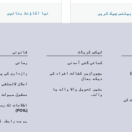
نیا اکاؤنٹ بنائیں
بیلنس چیک کریں
ٹیکس کریڈٹ
قانونی
کمائی گئی آمدنی
رسائی
‎(C
بچوں/زیر کفالت افراد کی
رازداری کی پ
دیکھ بھال
اعلان لاتعلقی
بغیر تحویل والا والد یا
والدہ
معقول سہولت
 کی
اطلاعات تک رس
(FOIL)
ہم سے رابطہ ک