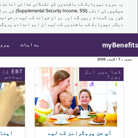
سیکیورٹی ا
طور پر گمنام رہیں گے اور ہم ان فوائد کے لیے درخواست
دیگر نیویارک کے باشندوں کے لیے ان اہم امدادی پروگر
myBenefits
ہدایات
پرو
جمعہ، 7 اگست، 2026
کیا میں اہل
EBT کا
ہوں؟
بیلنس
اپنا EBT بیلنس چیک ک
آپ جن پروگرامز کے لیے