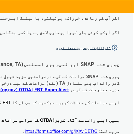
اگر آپ کو رہائش، خوراک، یوٹیلٹی، یا ہیٹنگ ایمرجنسی
اگر آپکو کوئی جان لیوا بیماری لاحق ہے یا کسی ہنگامی طبی صورتح
کارکنان کا ہوم پیج ملاحظہ کریں
چوری شدہ SNAP اور ٹمپریری اسسٹنس (Temporary Assistance, TA) کی مراعات کے متبادل کے متعلق اہم تبدیلیاں:
چوری شدہ SNAP مراعات کے لیے درخواستیں مزید قبول نہیں کی جا رہی ہیں۔
گھر والے اب بھی متبادل TA (نقد) مراعات کے لیے درخواست دے سکتے ہیں جو چوری ہو گئے ہیں۔
مزید معلومات کے لیے،
EBT Scam Alert ‏| OTDA ‏(ny.gov)
م
اپنی مراعات کی حفاظت کریں۔ سیکھیے کہ جب آپ کا EBT کارڈ زیر استعمال نہ ہو تو اس کو جام کرنے کا طریقہ کیا ہے۔ ملاحظہ فرمائیں
ہمیں اپنی رائے سے آگاہ کریں! OTDA کا عوامی مراعات کا سروے مکمل کریں!
سروے لنک:
https://forms.office.com/g/iXXyiDETtG
۔