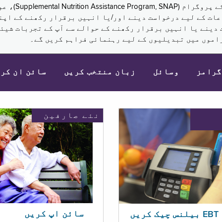
نکم (Supplemental Security Income, SSI) کی مراعات کے لیے درخواست دینے اور/یا انہ
 دینے یا انہیں برقرار رکھنے کے حوالے سے آپ کے تجربات شیئر
اموں میں تبدیلیوں کے لیے رہنمائی فراہم کریں گے۔
گرامز
وسائل
زبان منتخب کریں
سائن ان کر
نئے صارفین
سائن اپ کریں
ریں