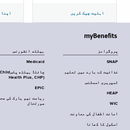
اپنا 
اہلیت چیک کریں
myBenefits
پروگرامز
‏ہیلتھ انشورنس
Medicaid
SNAP
غذائیت کے بارے میں تعلیم
چائلڈ ہیلتھ پلسhild
Health Plus, CHP)‎
ٹمپریری اسسٹنس
EPIC
HEAP
ریاست نیو یارک کی صحت
WIC
صورتحال
اعانت اطفال کی معاونت
اسکول کا کھانا