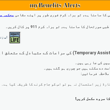
myBenefits Alerts
 کا سامنا ہے، تو براہ کرم فوری طور پر اپنے مقامی
محکمہ س
ال کا سامنا ہے، تو براہ کرم 911 پر کال کریں۔
آپ زند
لاحظہ فرمائیں: