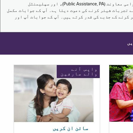
یہ سروے نیویارک کے باشندوں کو تکملائی غذائی اعانت کے پروگرام (Supplemental Nutrition Assistance Program, SNAP)، عوامی معاونت (Public Assistance, PA)، اور سپلیمنٹل
یں برقرار رکھنے کے اپنے تجربات شیئر کرنے کی دعوت دیتا ہے۔ آپ کے جوابات مکمل
 کرنے کے جذبے کی قدر کرتے ہیں۔ آپ کے جوابات آپ اور
یں
واپس آنے
والے صارفین
سائن ان کریں