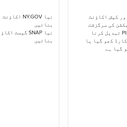
نیا NY.GOV اکاؤنٹ
بنائیں
کشن کی سرگزشت
نیا SNAP گیسٹ اکا
بنائیں
ارڈ کھو گیا یا
 گيا ہے