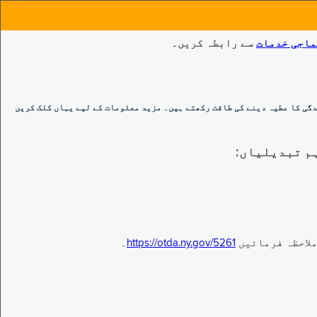
ماجی خدمات
سے رابطہ کریں۔
گی کا عطیہ دینے کی طاقت رکھتے ہیں۔ مزید معلومات کے لیے یہاں کلک کریں
https://otda.ny.gov/5261
۔