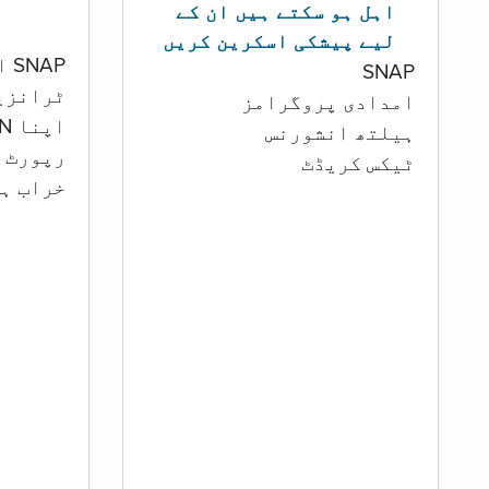
اہل ہو سکتے ہیں ان کے
لیے پیشکی اسکرین کریں
SNAP اور کیش اکاؤنٹ
SNAP
ٹرانزی
امدادی پروگرامز
اپنا PIN تبدیل کرنا
‏ہیلتھ انشورنس
رپورٹ ک
ٹیکس کریڈٹ
خراب ہو