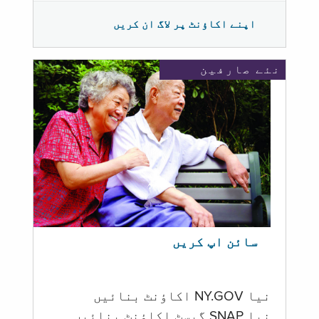
اپنے اکاؤنٹ پر لاگ ان کریں
نئے صارفین
سائن اپ کریں
نیا NY.GOV اکاؤنٹ بنائیں
نیا SNAP گیسٹ اکاؤنٹ بنائیں