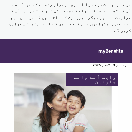
لیے درخواست دینے یا انہیں برقرار رکھنے کے حوالے سے
آپ کے تجربات شیئر کرنے کے جذبے کی قدر کرتے ہیں۔ آپ کے
جوابات آپ اور دیگر نیویارک کے باشندوں کے لیے ان اہم
امدادی پروگراموں میں تبدیلیوں کے لیے رہنمائی فراہم
کریں گے۔
myBenefits
ہفتہ، 8 اگست، 2026
واپس آنے والے
صارفین