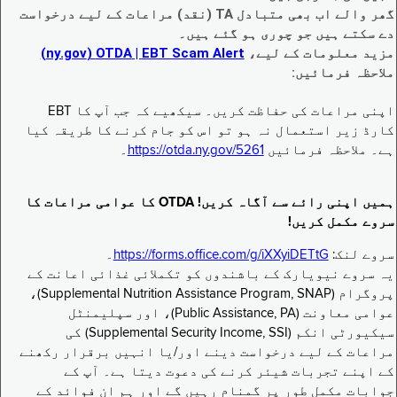
گھر والے اب بھی متبادل TA (نقد) مراعات کے لیے درخواست
دے سکتے ہیں جو چوری ہو گئے ہیں۔
مزید معلومات کے لیے،
EBT Scam Alert ‏| OTDA ‏(ny.gov)
ملاحظہ فرمائیں:
اپنی مراعات کی حفاظت کریں۔ سیکھیے کہ جب آپ کا EBT
کارڈ زیر استعمال نہ ہو تو اس کو جام کرنے کا طریقہ کیا
ہے۔ ملاحظہ فرمائیں
https://otda.ny.gov/5261
۔
ہمیں اپنی رائے سے آگاہ کریں! OTDA کا عوامی مراعات کا
سروے مکمل کریں!
سروے لنک:
https://forms.office.com/g/iXXyiDETtG
۔
یہ سروے نیویارک کے باشندوں کو تکملائی غذائی اعانت کے
پروگرام (Supplemental Nutrition Assistance Program, SNAP)،
عوامی معاونت (Public Assistance, PA)، اور سپلیمنٹل
سیکیورٹی انکم (Supplemental Security Income, SSI) کی
مراعات کے لیے درخواست دینے اور/یا انہیں برقرار رکھنے
کے اپنے تجربات شیئر کرنے کی دعوت دیتا ہے۔ آپ کے
جوابات مکمل طور پر گمنام رہیں گے اور ہم ان فوائد کے