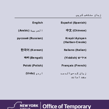
زبان منتخب کریں
English
Español (Spanish)
中文 (Chinese)
العربية (Arabic)
русский (Russian)
Kreyòl Ayisyen
(Haitian-Creole)
한국어 (Korean)
Italiano (Italian)
אידיש (Yiddish)
বাংলা (Bengali)
Polski (Polish)
Français (French)
زبان کے حوالے سے
اردو (Urdu)
مفت اعانت