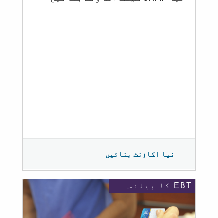
نیا اکاؤنٹ بنائیں
EBT کا بیلنس