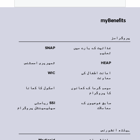
myBenefits
پروگرامز
غذائیت کے بارے میں
SNAP
تعلیم
HEAP
ٹمپریری اسسٹنس
اعانت اطفال کی
WIC
معاونت
موسم گرما کے کھانوں
اسکول کا کھانا
کا پروگرام
سابق فوجیوں کے
SSI ریاستی
معاملات
سپلیمینٹل پروگرام
‏ہیلتھ انشورنس