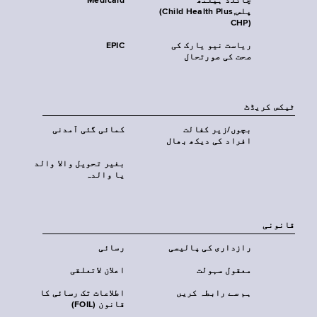
چائلڈ ہیلتھ
Medicaid
پلس‎(Child Health Plus,
CHP)‎
ریاست نیو یارک کی
EPIC
صحت کی صورتحال
ٹیکس کریڈٹ
بچوں/زیر کفالت
کمائی گئی آمدنی
افراد کی دیکھ بھال
بغیر تحویل والا والد
یا والدہ
قانونی
رازداری کی پالیسی
رسائی
معقول سہولت
اعلان لاتعلقی
ہم سے رابطہ کریں
اطلاعات تک رسائی کا
قانون (FOIL)