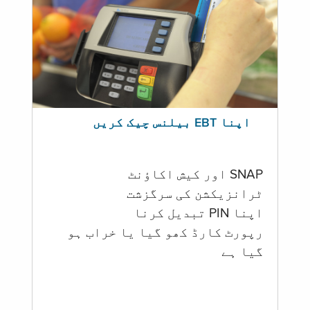
اپنا EBT بیلنس چیک کریں
SNAP اور کیش اکاؤنٹ
ٹرانزیکشن کی سرگزشت
اپنا PIN تبدیل کرنا
رپورٹ کارڈ کھو گیا یا خراب ہو
گيا ہے