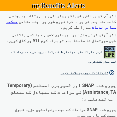
myBenefits Alerts
اگر آپ کو رہائش، خوراک، یوٹیلٹی، یا ہیٹنگ ایمرجنسی
کا سامنا ہے، تو براہ کرم فوری طور پر اپنے مقامی
محکمہ
سماجی خدمات
سے رابطہ کریں۔
اگر آپکو کوئی جان لیوا بیماری لاحق ہے یا کسی ہنگامی
طبی صورتحال کا سامنا ہے، تو براہ کرم 911 پر کال کریں۔
آپ زندگی کا عطیہ دینے کی طاقت رکھتے ہیں۔ مزید معلومات کے
لیے یہاں کلک کریں
کارکنان کا ہوم پیج ملاحظہ کریں
چوری شدہ SNAP اور ٹمپریری اسسٹنس (Temporary
Assistance, TA) کی مراعات کے متبادل کے متعلق
اہم تبدیلیاں:
چوری شدہ SNAP مراعات کے لیے درخواستیں مزید قبول
نہیں کی جا رہی ہیں۔