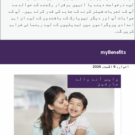
لیے درخواست دینے یا انہیں برقرار رکھنے کے حوالے سے
آپ کے تجربات شیئر کرنے کے جذبے کی قدر کرتے ہیں۔ آپ کے
جوابات آپ اور دیگر نیویارک کے باشندوں کے لیے ان اہم
امدادی پروگراموں میں تبدیلیوں کے لیے رہنمائی فراہم
کریں گے۔
myBenefits
اتوار، 9 اگست، 2026
واپس آنے والے
صارفین