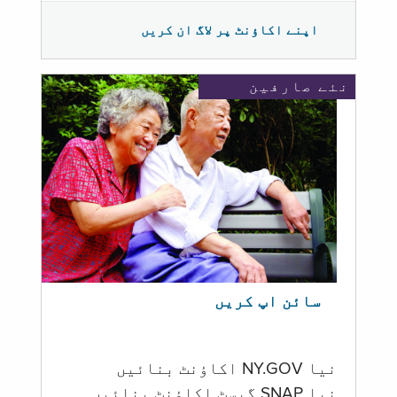
اپنے اکاؤنٹ پر لاگ ان کریں
نئے صارفین
سائن اپ کریں
نیا NY.GOV اکاؤنٹ بنائیں
نیا SNAP گیسٹ اکاؤنٹ بنائیں