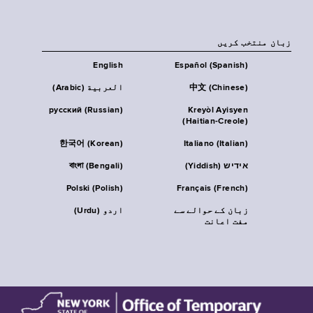
زبان منتخب کریں
English
Español (Spanish)
中文 (Chinese)
العربية (Arabic)
русский (Russian)
Kreyòl Ayisyen
(Haitian-Creole)
한국어 (Korean)
Italiano (Italian)
אידיש (Yiddish)
বাংলা (Bengali)
Polski (Polish)
Français (French)
زبان کے حوالے سے
اردو (Urdu)
مفت اعانت