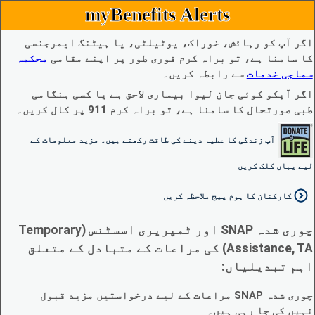
myBenefits Alerts
اگر آپ کو رہائش، خوراک، یوٹیلٹی، یا ہیٹنگ ایمرجنسی
کا سامنا ہے، تو براہ کرم فوری طور پر اپنے مقامی
محکمہ
سماجی خدمات
سے رابطہ کریں۔
اگر آپکو کوئی جان لیوا بیماری لاحق ہے یا کسی ہنگامی
طبی صورتحال کا سامنا ہے، تو براہ کرم 911 پر کال کریں۔
آپ زندگی کا عطیہ دینے کی طاقت رکھتے ہیں۔ مزید معلومات کے
لیے یہاں کلک کریں
کارکنان کا ہوم پیج ملاحظہ کریں
چوری شدہ SNAP اور ٹمپریری اسسٹنس (Temporary
Assistance, TA) کی مراعات کے متبادل کے متعلق
اہم تبدیلیاں:
چوری شدہ SNAP مراعات کے لیے درخواستیں مزید قبول
نہیں کی جا رہی ہیں۔