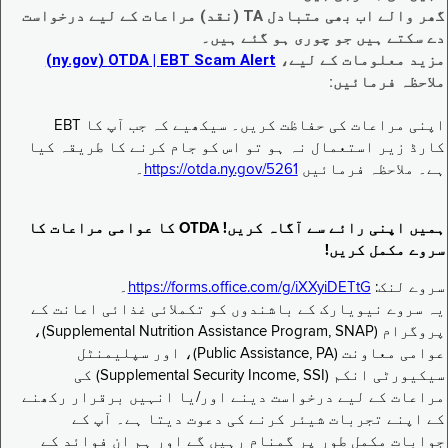
گھر والے اب بھی متبادل TA (نقد) مراعات کے لیے درخواست
دے سکتے ہیں جو چوری ہو گئے ہیں۔
مزید معلومات کے لیے،
EBT Scam Alert ‏| OTDA ‏(ny.gov)
ملاحظہ فرمائیں:
اپنی مراعات کی حفاظت کریں۔ سیکھیے کہ جب آپ کا EBT
کارڈ زیر استعمال نہ ہو تو اس کو جام کرنے کا طریقہ کیا
ہے۔ ملاحظہ فرمائیں
https://otda.ny.gov/5261
۔
ہمیں اپنی رائے سے آگاہ کریں! OTDA کا عوامی مراعات کا
سروے مکمل کریں!
سروے لنک:
https://forms.office.com/g/iXXyiDETtG
۔
یہ سروے نیویارک کے باشندوں کو تکملائی غذائی اعانت کے
پروگرام (Supplemental Nutrition Assistance Program, SNAP)،
عوامی معاونت (Public Assistance, PA)، اور سپلیمنٹل
سیکیورٹی انکم (Supplemental Security Income, SSI) کی
مراعات کے لیے درخواست دینے اور/یا انہیں برقرار رکھنے
کے اپنے تجربات شیئر کرنے کی دعوت دیتا ہے۔ آپ کے
جوابات مکمل طور پر گمنام رہیں گے اور ہم ان فوائد کے