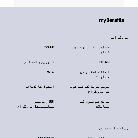
myBenefits
پروگرامز
غذائیت کے بارے میں
SNAP
تعلیم
HEAP
ٹمپریری اسسٹنس
اعانت اطفال کی
WIC
معاونت
موسم گرما کے کھانوں
اسکول کا کھانا
کا پروگرام
سابق فوجیوں کے
SSI ریاستی
معاملات
سپلیمینٹل پروگرام
‏ہیلتھ انشورنس