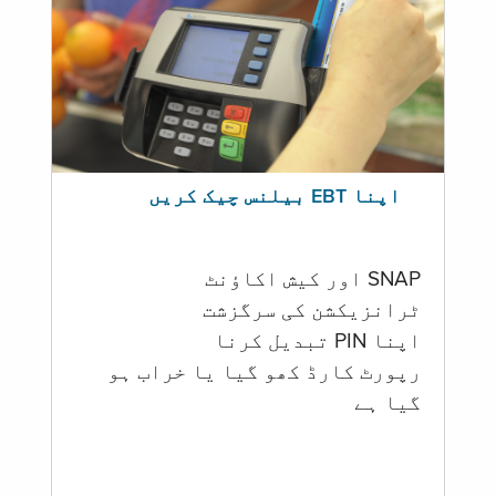
اپنا EBT بیلنس چیک کریں
SNAP اور کیش اکاؤنٹ
ٹرانزیکشن کی سرگزشت
اپنا PIN تبدیل کرنا
رپورٹ کارڈ کھو گیا یا خراب ہو
گيا ہے