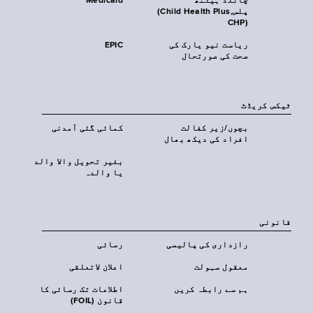
چائلڈ ہیلتھ
Medicaid
پلس‎(Child Health Plus,
CHP)‎
ریاست نیو یارک کی
EPIC
صحت کی صورتحال
ٹیکس کریڈٹ
بچوں/زیر کفالت
کمائی گئی آمدنی
افراد کی دیکھ بھال
بغیر تحویل والا والد
یا والدہ
قانونی
رازداری کی پالیسی
رسائی
معقول سہولت
اعلان لاتعلقی
ہم سے رابطہ کریں
اطلاعات تک رسائی کا
قانون (FOIL)