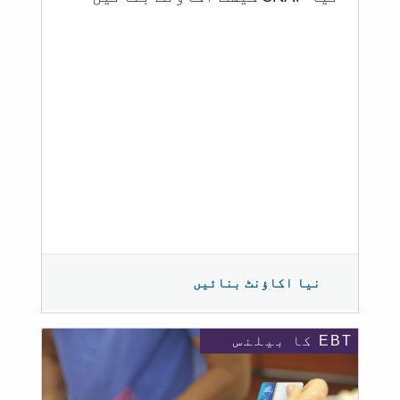
نیا اکاؤنٹ بنائیں
EBT کا بیلنس