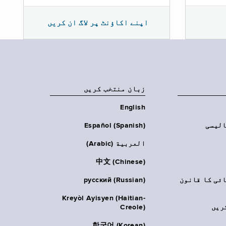
اپنے اکاؤنٹ پر لاگ ان کریں
زبان منتخب کریں
English
الیسی
Español (Spanish)
العربية (Arabic)
中文 (Chinese)
ائی کا قانون
русский (Russian)
Kreyòl Ayisyen (Haitian-
ریں
Creole)
한국어 (Korean)