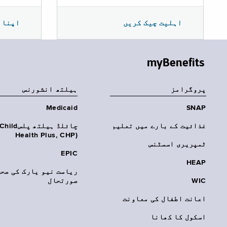
اپنا 
اہلیت چیک کریں
myBenefits
پروگرامز
‏ہیلتھ انشورنس
Medicaid
SNAP
غذائیت کے بارے میں تعلیم
چائلڈ ہیلتھ پلسhild
Health Plus, CHP)‎
ٹمپریری اسسٹنس
EPIC
HEAP
ریاست نیو یارک کی صحت
WIC
صورتحال
اعانت اطفال کی معاونت
اسکول کا کھانا