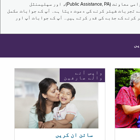
یہ سروے نیویارک کے باشندوں کو تکملائی غذائی اعانت کے پروگرام (Supplemental Nutrition Assistance Program, SNAP)، عوامی معاونت (Public Assistance, PA)، اور سپلیمنٹل
یں برقرار رکھنے کے اپنے تجربات شیئر کرنے کی دعوت دیتا ہے۔ آپ کے جوابات مکمل
 کرنے کے جذبے کی قدر کرتے ہیں۔ آپ کے جوابات آپ اور
یں
واپس آنے
والے صارفین
سائن ان کریں