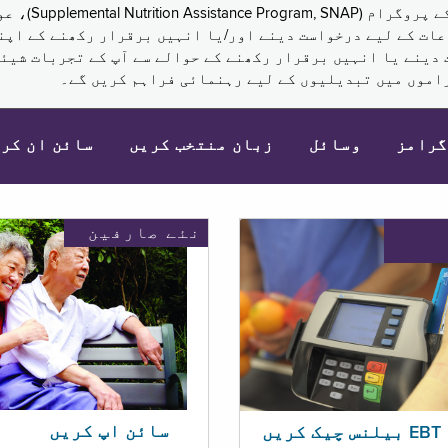
نکم (Supplemental Security Income, SSI) کی مراعات کے لیے درخواست دینے اور/یا انہ
 دینے یا انہیں برقرار رکھنے کے حوالے سے آپ کے تجربات شیئر
اموں میں تبدیلیوں کے لیے رہنمائی فراہم کریں گے۔
گرامز
وسائل
زبان منتخب کریں
سائن ان کر
نئے صارفین
سائن اپ کریں
ریں