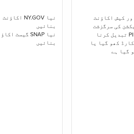
نیا NY.GOV اکاؤنٹ
بنائیں
کشن کی سرگزشت
نیا SNAP گیسٹ اکا
بنائیں
ارڈ کھو گیا یا
 گيا ہے