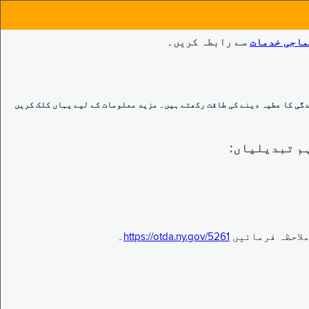
ماجی خدمات
سے رابطہ کریں۔
گی کا عطیہ دینے کی طاقت رکھتے ہیں۔ مزید معلومات کے لیے یہاں کلک کریں
https://otda.ny.gov/5261
۔