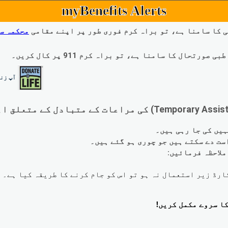
myBenefits Alerts
 کا سامنا ہے، تو براہ کرم فوری طور پر اپنے مقامی
محکمہ س
ال کا سامنا ہے، تو براہ کرم 911 پر کال کریں۔
آپ زند
لاحظہ فرمائیں: