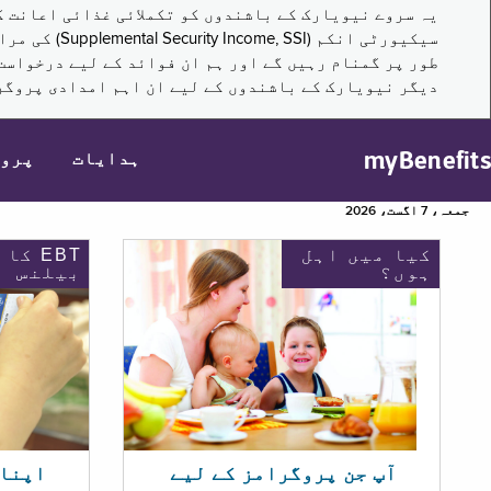
سیکیورٹی ا
طور پر گمنام رہیں گے اور ہم ان فوائد کے لیے درخواست
دیگر نیویارک کے باشندوں کے لیے ان اہم امدادی پروگر
myBenefits
ہدایات
پرو
جمعہ، 7 اگست، 2026
کیا میں اہل
EBT کا
ہوں؟
بیلنس
اپنا EBT بیلنس چیک ک
آپ جن پروگرامز کے لیے