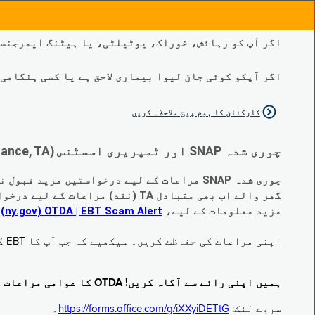
اگر آپ کو رہائش، خوراک، یوٹیلٹی، یا ہیٹنگ ایمرجنسی
اگر آپکو کوئی جان لیوا بیماری لاحق ہے یا کسی ہنگامی طبی صورتح
کارکنان کا ہوم پیج ملاحظہ کریں
چوری شدہ SNAP اور ٹمپریری اسسٹنس (Temporary Assistance, TA) کی مراعات کے متبادل کے متعلق اہم تبدیلیاں:
چوری شدہ SNAP مراعات کے لیے درخواستیں مزید قبول نہیں کی جا رہی ہیں۔
گھر والے اب بھی متبادل TA (نقد) مراعات کے لیے درخواست دے سکتے ہیں جو چوری ہو گئے ہیں۔
مزید معلومات کے لیے،
EBT Scam Alert ‏| OTDA ‏(ny.gov)
م
اپنی مراعات کی حفاظت کریں۔ سیکھیے کہ جب آپ کا EBT کارڈ زیر استعمال نہ ہو تو اس کو جام کرنے کا طریقہ کیا ہے۔ ملاحظہ فرمائیں
ہمیں اپنی رائے سے آگاہ کریں! OTDA کا عوامی مراعات کا سروے مکمل کریں!
سروے لنک:
https://forms.office.com/g/iXXyiDETtG
۔