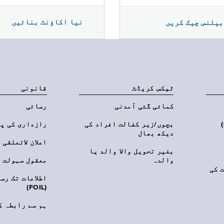
نیا اکاؤنٹ بنائیں
بیلنس چیک کریں
ٹیکس کریڈٹ
قانونی
کمائی گئی آمدنی
رسائی
‎(C
بچوں/زیر کفالت افراد کی
رازداری کی پ
دیکھ بھال
اعلان لاتعلقی
بغیر تحویل والا والد یا
والدہ
معقول سہولت
 کی
اطلاعات تک رس
(FOIL)
ہم سے رابطہ ک