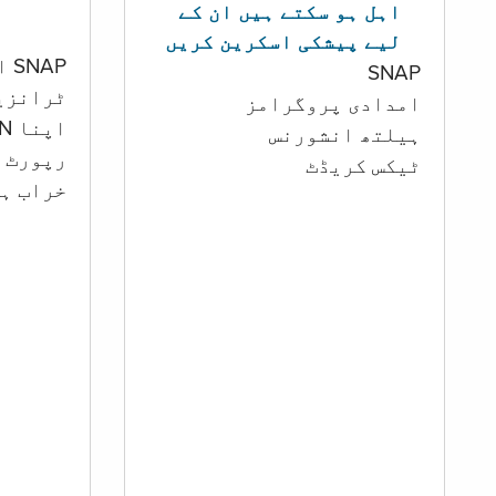
اہل ہو سکتے ہیں ان کے
لیے پیشکی اسکرین کریں
SNAP اور کیش اکاؤنٹ
SNAP
ٹرانزی
امدادی پروگرامز
اپنا PIN تبدیل کرنا
‏ہیلتھ انشورنس
رپورٹ ک
ٹیکس کریڈٹ
خراب ہو