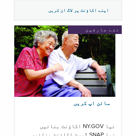
اپنے اکاؤنٹ پر لاگ ان کریں
نئے صارفین
سائن اپ کریں
نیا NY.GOV اکاؤنٹ بنائیں
نیا SNAP گیسٹ اکاؤنٹ بنائیں