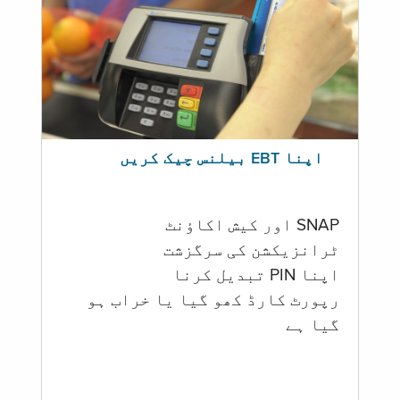
اپنا EBT بیلنس چیک کریں
SNAP اور کیش اکاؤنٹ
ٹرانزیکشن کی سرگزشت
اپنا PIN تبدیل کرنا
رپورٹ کارڈ کھو گیا یا خراب ہو
گيا ہے