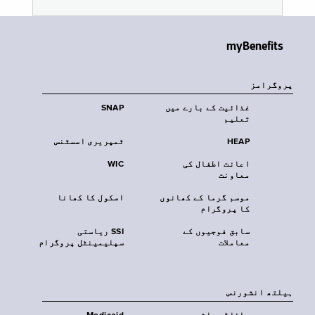
myBenefits
پروگرامز
غذائیت کے بارے میں
SNAP
تعلیم
HEAP
ٹمپریری اسسٹنس
اعانت اطفال کی
WIC
معاونت
موسم گرما کے کھانوں
اسکول کا کھانا
کا پروگرام
سابق فوجیوں کے
SSI ریاستی
معاملات
سپلیمینٹل پروگرام
‏ہیلتھ انشورنس