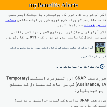
myBenefits Alerts
اگر آپ کو رہائش، خوراک، یوٹیلٹی، یا ہیٹنگ ایمرجنسی
کا سامنا ہے، تو براہ کرم فوری طور پر اپنے مقامی
محکمہ
سماجی خدمات
سے رابطہ کریں۔
اگر آپکو کوئی جان لیوا بیماری لاحق ہے یا کسی ہنگامی
طبی صورتحال کا سامنا ہے، تو براہ کرم 911 پر کال کریں۔
آپ زندگی کا عطیہ دینے کی طاقت رکھتے ہیں۔ مزید معلومات کے
لیے یہاں کلک کریں
کارکنان کا ہوم پیج ملاحظہ کریں
چوری شدہ SNAP اور ٹمپریری اسسٹنس (Temporary
Assistance, TA) کی مراعات کے متبادل کے متعلق
اہم تبدیلیاں:
چوری شدہ SNAP مراعات کے لیے درخواستیں مزید قبول
نہیں کی جا رہی ہیں۔