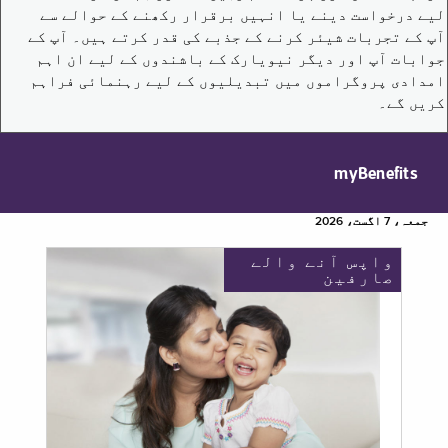
لیے درخواست دینے یا انہیں برقرار رکھنے کے حوالے سے
آپ کے تجربات شیئر کرنے کے جذبے کی قدر کرتے ہیں۔ آپ کے
جوابات آپ اور دیگر نیویارک کے باشندوں کے لیے ان اہم
امدادی پروگراموں میں تبدیلیوں کے لیے رہنمائی فراہم
کریں گے۔
myBenefits
جمعہ، 7 اگست، 2026
واپس آنے والے
صارفین