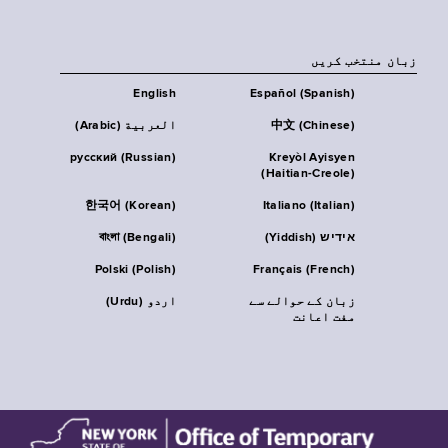
زبان منتخب کریں
English
Español (Spanish)
中文 (Chinese)
العربية (Arabic)
русский (Russian)
Kreyòl Ayisyen
(Haitian-Creole)
한국어 (Korean)
Italiano (Italian)
אידיש (Yiddish)
বাংলা (Bengali)
Polski (Polish)
Français (French)
زبان کے حوالے سے
اردو (Urdu)
مفت اعانت