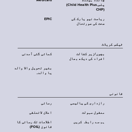
چائلڈ ہیلتھ
Medicaid
پلس‎(Child Health Plus,
CHP)‎
ریاست نیو یارک کی
EPIC
صحت کی صورتحال
ٹیکس کریڈٹ
بچوں/زیر کفالت
کمائی گئی آمدنی
افراد کی دیکھ بھال
بغیر تحویل والا والد
یا والدہ
قانونی
رازداری کی پالیسی
رسائی
معقول سہولت
اعلان لاتعلقی
ہم سے رابطہ کریں
اطلاعات تک رسائی کا
قانون (FOIL)