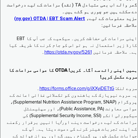
گھر والے اب بھی متبادل TA (نقد) مراعات کے لیے درخواست
دے سکتے ہیں جو چوری ہو گئے ہیں۔
مزید معلومات کے لیے،
EBT Scam Alert ‏| OTDA ‏(ny.gov)
ملاحظہ فرمائیں:
اپنی مراعات کی حفاظت کریں۔ سیکھیے کہ جب آپ کا EBT
کارڈ زیر استعمال نہ ہو تو اس کو جام کرنے کا طریقہ کیا
ہے۔ ملاحظہ فرمائیں
https://otda.ny.gov/5261
۔
ہمیں اپنی رائے سے آگاہ کریں! OTDA کا عوامی مراعات کا
سروے مکمل کریں!
سروے لنک:
https://forms.office.com/g/iXXyiDETtG
۔
یہ سروے نیویارک کے باشندوں کو تکملائی غذائی اعانت کے
پروگرام (Supplemental Nutrition Assistance Program, SNAP)،
عوامی معاونت (Public Assistance, PA)، اور سپلیمنٹل
سیکیورٹی انکم (Supplemental Security Income, SSI) کی
مراعات کے لیے درخواست دینے اور/یا انہیں برقرار رکھنے
کے اپنے تجربات شیئر کرنے کی دعوت دیتا ہے۔ آپ کے
جوابات مکمل طور پر گمنام رہیں گے اور ہم ان فوائد کے