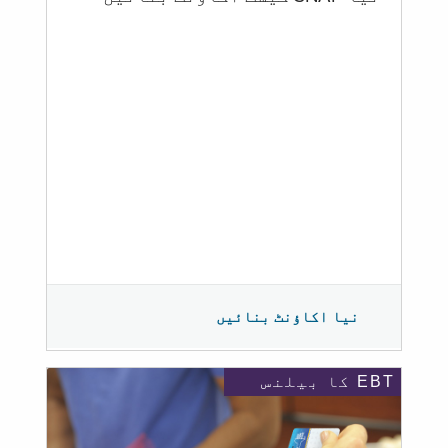
نیا اکاؤنٹ بنائیں
EBT کا بیلنس