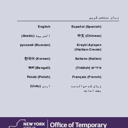
زبان منتخب کریں
English
Español (Spanish)
中文 (Chinese)
العربية (Arabic)
русский (Russian)
Kreyòl Ayisyen
(Haitian-Creole)
한국어 (Korean)
Italiano (Italian)
אידיש (Yiddish)
বাংলা (Bengali)
Polski (Polish)
Français (French)
زبان کے حوالے سے
اردو (Urdu)
مفت اعانت