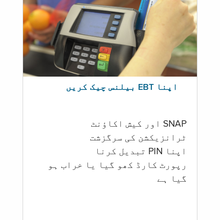
اپنا EBT بیلنس چیک کریں
SNAP اور کیش اکاؤنٹ
ٹرانزیکشن کی سرگزشت
اپنا PIN تبدیل کرنا
رپورٹ کارڈ کھو گیا یا خراب ہو
گيا ہے