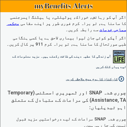
myBenefits Alerts
اگر آپ کو رہائش، خوراک، یوٹیلٹی، یا ہیٹنگ ایمرجنسی
کا سامنا ہے، تو براہ کرم فوری طور پر اپنے مقامی
محکمہ
سماجی خدمات
سے رابطہ کریں۔
اگر آپکو کوئی جان لیوا بیماری لاحق ہے یا کسی ہنگامی
طبی صورتحال کا سامنا ہے، تو براہ کرم 911 پر کال کریں۔
آپ زندگی کا عطیہ دینے کی طاقت رکھتے ہیں۔ مزید معلومات کے
لیے یہاں کلک کریں
کارکنان کا ہوم پیج ملاحظہ کریں
چوری شدہ SNAP اور ٹمپریری اسسٹنس (Temporary
Assistance, TA) کی مراعات کے متبادل کے متعلق
اہم تبدیلیاں:
چوری شدہ SNAP مراعات کے لیے درخواستیں مزید قبول
نہیں کی جا رہی ہیں۔