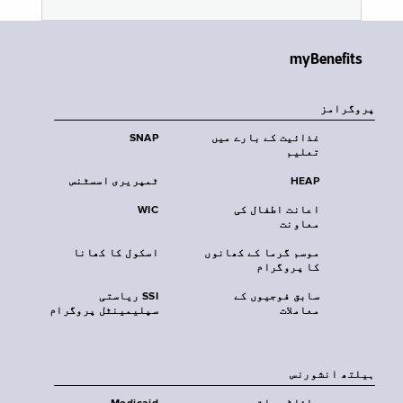
myBenefits
پروگرامز
غذائیت کے بارے میں
SNAP
تعلیم
HEAP
ٹمپریری اسسٹنس
اعانت اطفال کی
WIC
معاونت
موسم گرما کے کھانوں
اسکول کا کھانا
کا پروگرام
سابق فوجیوں کے
SSI ریاستی
معاملات
سپلیمینٹل پروگرام
‏ہیلتھ انشورنس