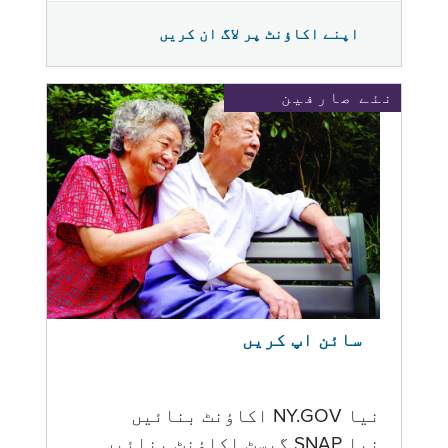
اپنے اکاؤنٹ پر لاگ ان کریں
نئے صارفین
سائن اپ کریں
نیا NY.GOV اکاؤنٹ بنائیں
نیا SNAP گیسٹ اکاؤنٹ بنائیں