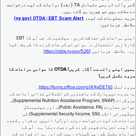
گھر والے اب بھی متبادل TA (نقد) مراعات کے لیے درخواست
دے سکتے ہیں جو چوری ہو گئے ہیں۔
مزید معلومات کے لیے،
EBT Scam Alert ‏| OTDA ‏(ny.gov)
ملاحظہ فرمائیں:
اپنی مراعات کی حفاظت کریں۔ سیکھیے کہ جب آپ کا EBT
کارڈ زیر استعمال نہ ہو تو اس کو جام کرنے کا طریقہ کیا
ہے۔ ملاحظہ فرمائیں
https://otda.ny.gov/5261
۔
ہمیں اپنی رائے سے آگاہ کریں! OTDA کا عوامی مراعات کا
سروے مکمل کریں!
سروے لنک:
https://forms.office.com/g/iXXyiDETtG
۔
یہ سروے نیویارک کے باشندوں کو تکملائی غذائی اعانت کے
پروگرام (Supplemental Nutrition Assistance Program, SNAP)،
عوامی معاونت (Public Assistance, PA)، اور سپلیمنٹل
سیکیورٹی انکم (Supplemental Security Income, SSI) کی
مراعات کے لیے درخواست دینے اور/یا انہیں برقرار رکھنے
کے اپنے تجربات شیئر کرنے کی دعوت دیتا ہے۔ آپ کے
جوابات مکمل طور پر گمنام رہیں گے اور ہم ان فوائد کے