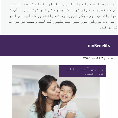
لیے درخواست دینے یا انہیں برقرار رکھنے کے حوالے سے
آپ کے تجربات شیئر کرنے کے جذبے کی قدر کرتے ہیں۔ آپ کے
جوابات آپ اور دیگر نیویارک کے باشندوں کے لیے ان اہم
امدادی پروگراموں میں تبدیلیوں کے لیے رہنمائی فراہم
کریں گے۔
myBenefits
جمعہ، 7 اگست، 2026
واپس آنے والے
صارفین