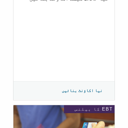
نیا اکاؤنٹ بنائیں
EBT کا بیلنس