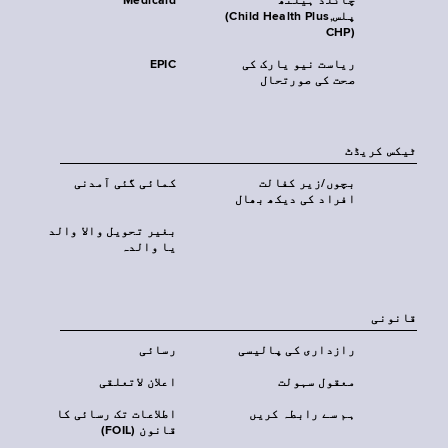
چائلڈ ہیلتھ
Medicaid
پلس‎(Child Health Plus,
CHP)‎
ریاست نیو یارک کی
EPIC
صحت کی صورتحال
ٹیکس کریڈٹ
بچوں/زیر کفالت
کمائی گئی آمدنی
افراد کی دیکھ بھال
بغیر تحویل والا والد
یا والدہ
قانونی
رازداری کی پالیسی
رسائی
معقول سہولت
اعلان لاتعلقی
ہم سے رابطہ کریں
اطلاعات تک رسائی کا
قانون (FOIL)