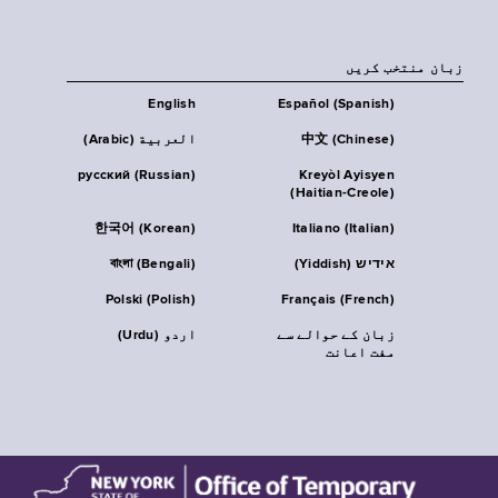
زبان منتخب کریں
English
Español (Spanish)
中文 (Chinese)
العربية (Arabic)
русский (Russian)
Kreyòl Ayisyen
(Haitian-Creole)
한국어 (Korean)
Italiano (Italian)
אידיש (Yiddish)
বাংলা (Bengali)
Polski (Polish)
Français (French)
زبان کے حوالے سے
اردو (Urdu)
مفت اعانت