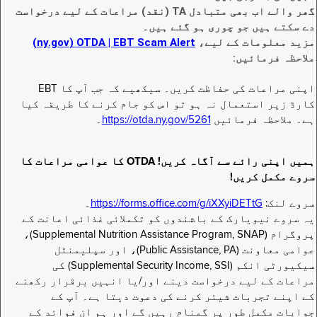
گھر والے اب بھی متبادل TA (نقد) مراعات کے لیے درخواست
دے سکتے ہیں جو چوری ہو گئے ہیں۔
مزید معلومات کے لیے،
EBT Scam Alert ‏| OTDA ‏(ny.gov)
ملاحظہ فرمائیں:
اپنی مراعات کی حفاظت کریں۔ سیکھیے کہ جب آپ کا EBT
کارڈ زیر استعمال نہ ہو تو اس کو جام کرنے کا طریقہ کیا
ہے۔ ملاحظہ فرمائیں
https://otda.ny.gov/5261
۔
ہمیں اپنی رائے سے آگاہ کریں! OTDA کا عوامی مراعات کا
سروے مکمل کریں!
سروے لنک:
https://forms.office.com/g/iXXyiDETtG
۔
یہ سروے نیویارک کے باشندوں کو تکملائی غذائی اعانت کے
پروگرام (Supplemental Nutrition Assistance Program, SNAP)،
عوامی معاونت (Public Assistance, PA)، اور سپلیمنٹل
سیکیورٹی انکم (Supplemental Security Income, SSI) کی
مراعات کے لیے درخواست دینے اور/یا انہیں برقرار رکھنے
کے اپنے تجربات شیئر کرنے کی دعوت دیتا ہے۔ آپ کے
جوابات مکمل طور پر گمنام رہیں گے اور ہم ان فوائد کے