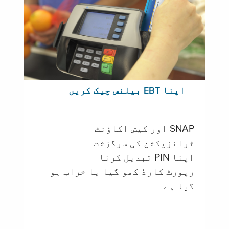
اپنا EBT بیلنس چیک کریں
SNAP اور کیش اکاؤنٹ
ٹرانزیکشن کی سرگزشت
اپنا PIN تبدیل کرنا
رپورٹ کارڈ کھو گیا یا خراب ہو
گيا ہے