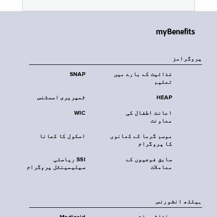
myBenefits
پروگرامز
غذائیت کے بارے میں
SNAP
تعلیم
HEAP
ٹمپریری اسسٹنس
اعانت اطفال کی
WIC
معاونت
موسم گرما کے کھانوں
اسکول کا کھانا
کا پروگرام
سابق فوجیوں کے
SSI ریاستی
معاملات
سپلیمینٹل پروگرام
‏ہیلتھ انشورنس