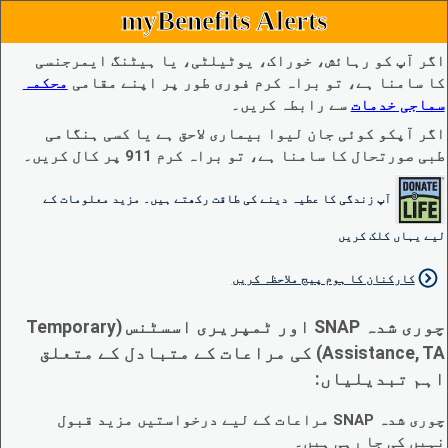
myBenefits Alerts
اگر آپ کو رہائش، خوراک، یوٹیلٹی، یا ہیٹنگ ایمرجنسی
کا سامنا ہے، تو براہ کرم فوری طور پر اپنے مقامی
محکمہ
سماجی خدمات
سے رابطہ کریں۔
اگر آپکو کوئی جان لیوا بیماری لاحق ہے یا کسی ہنگامی
طبی صورتحال کا سامنا ہے، تو براہ کرم 911 پر کال کریں۔
آپ زندگی کا عطیہ دینے کی طاقت رکھتے ہیں۔ مزید معلومات کے
لیے یہاں کلک کریں
کارکنان کا ہوم پیج ملاحظہ کریں
چوری شدہ SNAP اور ٹمپریری اسسٹنس (Temporary
Assistance, TA) کی مراعات کے متبادل کے متعلق
اہم تبدیلیاں:
چوری شدہ SNAP مراعات کے لیے درخواستیں مزید قبول
نہیں کی جا رہی ہیں۔