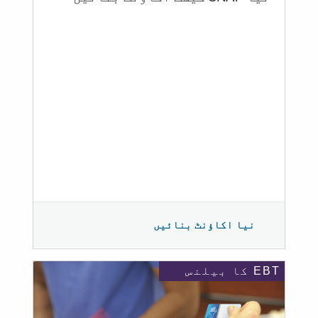
نیا اکاؤنٹ بنائیں
EBT کا بیلنس