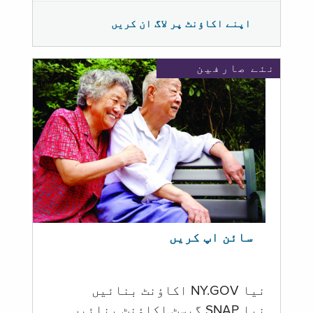
اپنے اکاؤنٹ پر لاگ ان کریں
نئے صارفین
سائن اپ کریں
نیا NY.GOV اکاؤنٹ بنائیں
نیا SNAP گیسٹ اکاؤنٹ بنائیں