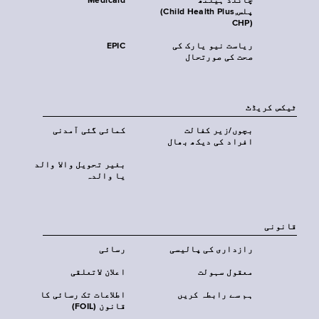
چائلڈ ہیلتھ
Medicaid
پلس‎(Child Health Plus,
CHP)‎
ریاست نیو یارک کی
EPIC
صحت کی صورتحال
ٹیکس کریڈٹ
بچوں/زیر کفالت
کمائی گئی آمدنی
افراد کی دیکھ بھال
بغیر تحویل والا والد
یا والدہ
قانونی
رازداری کی پالیسی
رسائی
معقول سہولت
اعلان لاتعلقی
ہم سے رابطہ کریں
اطلاعات تک رسائی کا
قانون (FOIL)