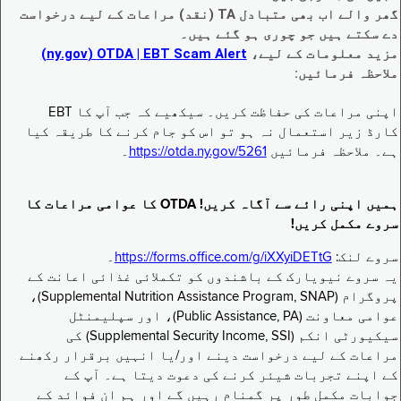
گھر والے اب بھی متبادل TA (نقد) مراعات کے لیے درخواست
دے سکتے ہیں جو چوری ہو گئے ہیں۔
مزید معلومات کے لیے،
EBT Scam Alert ‏| OTDA ‏(ny.gov)
ملاحظہ فرمائیں:
اپنی مراعات کی حفاظت کریں۔ سیکھیے کہ جب آپ کا EBT
کارڈ زیر استعمال نہ ہو تو اس کو جام کرنے کا طریقہ کیا
ہے۔ ملاحظہ فرمائیں
https://otda.ny.gov/5261
۔
ہمیں اپنی رائے سے آگاہ کریں! OTDA کا عوامی مراعات کا
سروے مکمل کریں!
سروے لنک:
https://forms.office.com/g/iXXyiDETtG
۔
یہ سروے نیویارک کے باشندوں کو تکملائی غذائی اعانت کے
پروگرام (Supplemental Nutrition Assistance Program, SNAP)،
عوامی معاونت (Public Assistance, PA)، اور سپلیمنٹل
سیکیورٹی انکم (Supplemental Security Income, SSI) کی
مراعات کے لیے درخواست دینے اور/یا انہیں برقرار رکھنے
کے اپنے تجربات شیئر کرنے کی دعوت دیتا ہے۔ آپ کے
جوابات مکمل طور پر گمنام رہیں گے اور ہم ان فوائد کے