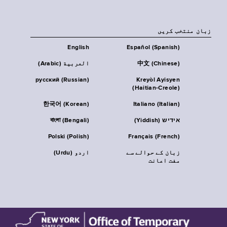
زبان منتخب کریں
English
Español (Spanish)
中文 (Chinese)
العربية (Arabic)
русский (Russian)
Kreyòl Ayisyen
(Haitian-Creole)
한국어 (Korean)
Italiano (Italian)
אידיש (Yiddish)
বাংলা (Bengali)
Polski (Polish)
Français (French)
زبان کے حوالے سے
اردو (Urdu)
مفت اعانت