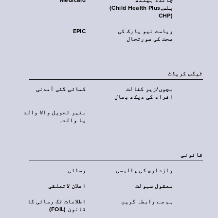
چائلڈ ہیلتھ
Medicaid
پلس‎(Child Health Plus,
CHP)‎
ریاست نیو یارک کی
EPIC
صحت کی صورتحال
ٹیکس کریڈٹ
بچوں/زیر کفالت
کمائی گئی آمدنی
افراد کی دیکھ بھال
بغیر تحویل والا والد
یا والدہ
قانونی
رازداری کی پالیسی
رسائی
معقول سہولت
اعلان لاتعلقی
ہم سے رابطہ کریں
اطلاعات تک رسائی کا
قانون (FOIL)