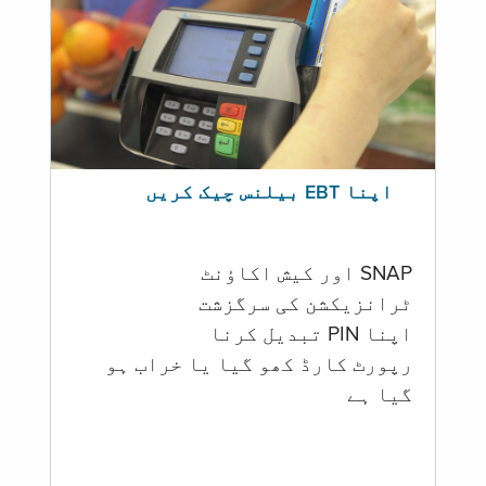
اپنا EBT بیلنس چیک کریں
SNAP اور کیش اکاؤنٹ
ٹرانزیکشن کی سرگزشت
اپنا PIN تبدیل کرنا
رپورٹ کارڈ کھو گیا یا خراب ہو
گيا ہے