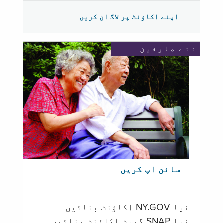
اپنے اکاؤنٹ پر لاگ ان کریں
نئے صارفین
سائن اپ کریں
نیا NY.GOV اکاؤنٹ بنائیں
نیا SNAP گیسٹ اکاؤنٹ بنائیں