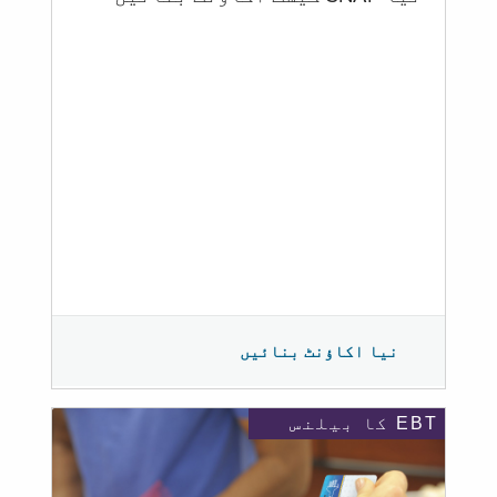
نیا اکاؤنٹ بنائیں
EBT کا بیلنس