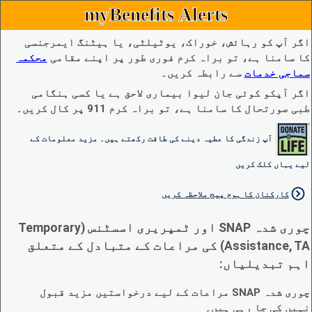
myBenefits Alerts
اگر آپ کو رہائش، خوراک، یوٹیلٹی، یا ہیٹنگ ایمرجنسی
کا سامنا ہے، تو براہ کرم فوری طور پر اپنے مقامی
محکمہ
سماجی خدمات
سے رابطہ کریں۔
اگر آپکو کوئی جان لیوا بیماری لاحق ہے یا کسی ہنگامی
طبی صورتحال کا سامنا ہے، تو براہ کرم 911 پر کال کریں۔
آپ زندگی کا عطیہ دینے کی طاقت رکھتے ہیں۔ مزید معلومات کے
لیے یہاں کلک کریں
کارکنان کا ہوم پیج ملاحظہ کریں
چوری شدہ SNAP اور ٹمپریری اسسٹنس (Temporary
Assistance, TA) کی مراعات کے متبادل کے متعلق
اہم تبدیلیاں:
چوری شدہ SNAP مراعات کے لیے درخواستیں مزید قبول
نہیں کی جا رہی ہیں۔