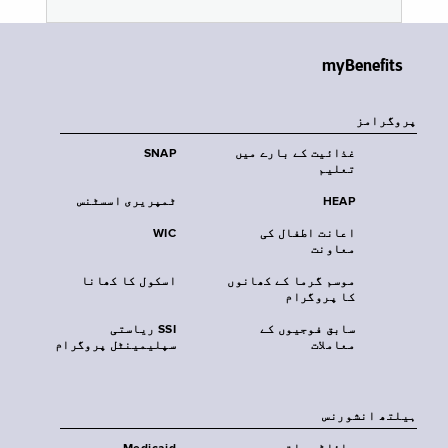
myBenefits
پروگرامز
غذائیت کے بارے میں
SNAP
تعلیم
HEAP
ٹمپریری اسسٹنس
اعانت اطفال کی
WIC
معاونت
موسم گرما کے کھانوں
اسکول کا کھانا
کا پروگرام
سابق فوجیوں کے
SSI ریاستی
معاملات
سپلیمینٹل پروگرام
‏ہیلتھ انشورنس