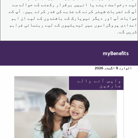
لیے درخواست دینے یا انہیں برقرار رکھنے کے حوالے سے
آپ کے تجربات شیئر کرنے کے جذبے کی قدر کرتے ہیں۔ آپ کے
جوابات آپ اور دیگر نیویارک کے باشندوں کے لیے ان اہم
امدادی پروگراموں میں تبدیلیوں کے لیے رہنمائی فراہم
کریں گے۔
myBenefits
اتوار، 9 اگست، 2026
واپس آنے والے
صارفین