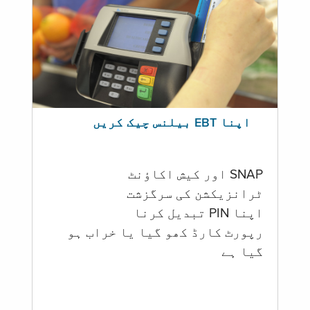
اپنا EBT بیلنس چیک کریں
SNAP اور کیش اکاؤنٹ
ٹرانزیکشن کی سرگزشت
اپنا PIN تبدیل کرنا
رپورٹ کارڈ کھو گیا یا خراب ہو
گيا ہے