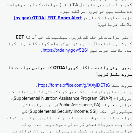
گھر والے اب بھی متبادل TA (نقد) مراعات کے لیے درخواست
دے سکتے ہیں جو چوری ہو گئے ہیں۔
مزید معلومات کے لیے،
EBT Scam Alert ‏| OTDA ‏(ny.gov)
ملاحظہ فرمائیں:
اپنی مراعات کی حفاظت کریں۔ سیکھیے کہ جب آپ کا EBT
کارڈ زیر استعمال نہ ہو تو اس کو جام کرنے کا طریقہ کیا
ہے۔ ملاحظہ فرمائیں
https://otda.ny.gov/5261
۔
ہمیں اپنی رائے سے آگاہ کریں! OTDA کا عوامی مراعات کا
سروے مکمل کریں!
سروے لنک:
https://forms.office.com/g/iXXyiDETtG
۔
یہ سروے نیویارک کے باشندوں کو تکملائی غذائی اعانت کے
پروگرام (Supplemental Nutrition Assistance Program, SNAP)،
عوامی معاونت (Public Assistance, PA)، اور سپلیمنٹل
سیکیورٹی انکم (Supplemental Security Income, SSI) کی
مراعات کے لیے درخواست دینے اور/یا انہیں برقرار رکھنے
کے اپنے تجربات شیئر کرنے کی دعوت دیتا ہے۔ آپ کے
جوابات مکمل طور پر گمنام رہیں گے اور ہم ان فوائد کے