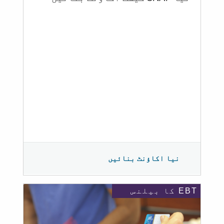
نیا اکاؤنٹ بنائیں
EBT کا بیلنس