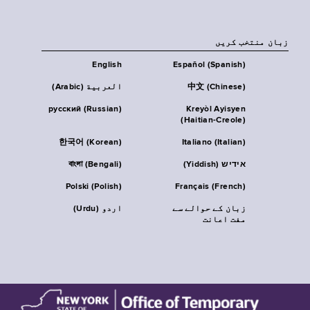
زبان منتخب کریں
English
Español (Spanish)
中文 (Chinese)
العربية (Arabic)
русский (Russian)
Kreyòl Ayisyen
(Haitian-Creole)
한국어 (Korean)
Italiano (Italian)
אידיש (Yiddish)
বাংলা (Bengali)
Polski (Polish)
Français (French)
زبان کے حوالے سے
اردو (Urdu)
مفت اعانت