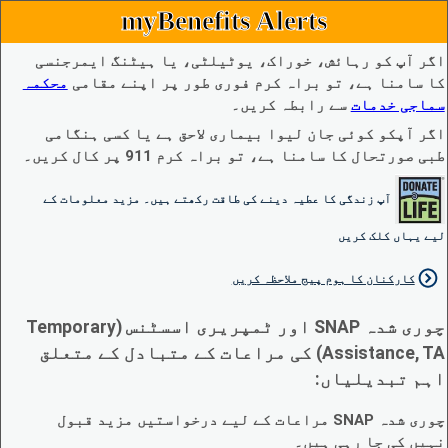
myBenefits Alerts
اگر آپ کو رہائش، خوراک، یوٹیلٹی، یا ہیٹنگ ایمرجنسی
کا سامنا ہے، تو براہ کرم فوری طور پر اپنے مقامی
محکمہ
سماجی خدمات
سے رابطہ کریں۔
اگر آپکو کوئی جان لیوا بیماری لاحق ہے یا کسی ہنگامی
طبی صورتحال کا سامنا ہے، تو براہ کرم 911 پر کال کریں۔
آپ زندگی کا عطیہ دینے کی طاقت رکھتے ہیں۔ مزید معلومات کے
لیے یہاں کلک کریں
کارکنان کا ہوم پیج ملاحظہ کریں
چوری شدہ SNAP اور ٹمپریری اسسٹنس (Temporary
Assistance, TA) کی مراعات کے متبادل کے متعلق
اہم تبدیلیاں:
چوری شدہ SNAP مراعات کے لیے درخواستیں مزید قبول
نہیں کی جا رہی ہیں۔