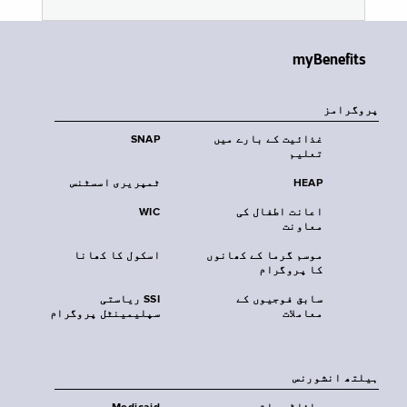
myBenefits
پروگرامز
غذائیت کے بارے میں
SNAP
تعلیم
HEAP
ٹمپریری اسسٹنس
اعانت اطفال کی
WIC
معاونت
موسم گرما کے کھانوں
اسکول کا کھانا
کا پروگرام
سابق فوجیوں کے
SSI ریاستی
معاملات
سپلیمینٹل پروگرام
‏ہیلتھ انشورنس