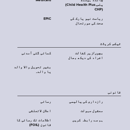
چائلڈ ہیلتھ
Medicaid
پلس‎(Child Health Plus,
CHP)‎
ریاست نیو یارک کی
EPIC
صحت کی صورتحال
ٹیکس کریڈٹ
بچوں/زیر کفالت
کمائی گئی آمدنی
افراد کی دیکھ بھال
بغیر تحویل والا والد
یا والدہ
قانونی
رازداری کی پالیسی
رسائی
معقول سہولت
اعلان لاتعلقی
ہم سے رابطہ کریں
اطلاعات تک رسائی کا
قانون (FOIL)