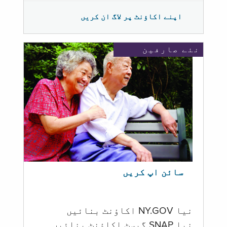
اپنے اکاؤنٹ پر لاگ ان کریں
نئے صارفین
سائن اپ کریں
نیا NY.GOV اکاؤنٹ بنائیں
نیا SNAP گیسٹ اکاؤنٹ بنائیں