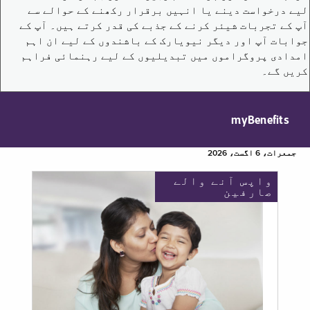
لیے درخواست دینے یا انہیں برقرار رکھنے کے حوالے سے
آپ کے تجربات شیئر کرنے کے جذبے کی قدر کرتے ہیں۔ آپ کے
جوابات آپ اور دیگر نیویارک کے باشندوں کے لیے ان اہم
امدادی پروگراموں میں تبدیلیوں کے لیے رہنمائی فراہم
کریں گے۔
myBenefits
جمعرات، 6 اگست، 2026
واپس آنے والے
صارفین