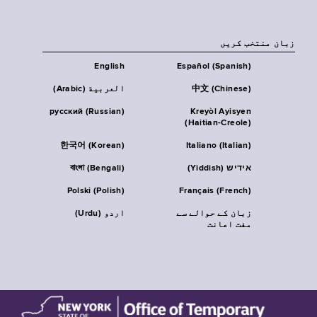
زبان منتخب کریں
English
Español (Spanish)
中文 (Chinese)
العربية (Arabic)
русский (Russian)
Kreyòl Ayisyen
(Haitian-Creole)
한국어 (Korean)
Italiano (Italian)
אידיש (Yiddish)
বাংলা (Bengali)
Polski (Polish)
Français (French)
زبان کے حوالے سے
اردو (Urdu)
مفت اعانت