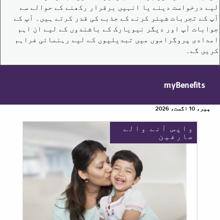
لیے درخواست دینے یا انہیں برقرار رکھنے کے حوالے سے
آپ کے تجربات شیئر کرنے کے جذبے کی قدر کرتے ہیں۔ آپ کے
جوابات آپ اور دیگر نیویارک کے باشندوں کے لیے ان اہم
امدادی پروگراموں میں تبدیلیوں کے لیے رہنمائی فراہم
کریں گے۔
myBenefits
پیر، 10 اگست، 2026
واپس آنے والے
صارفین