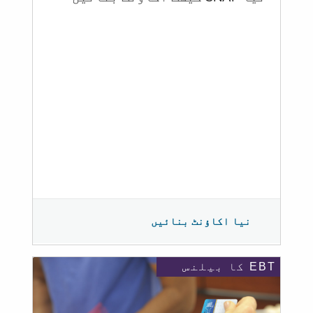
نیا اکاؤنٹ بنائیں
EBT کا بیلنس