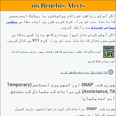
myBenefits Alerts
اگر آپ کو رہائش، خوراک، یوٹیلٹی، یا ہیٹنگ ایمرجنسی
کا سامنا ہے، تو براہ کرم فوری طور پر اپنے مقامی
محکمہ
سماجی خدمات
سے رابطہ کریں۔
اگر آپکو کوئی جان لیوا بیماری لاحق ہے یا کسی ہنگامی
طبی صورتحال کا سامنا ہے، تو براہ کرم 911 پر کال کریں۔
آپ زندگی کا عطیہ دینے کی طاقت رکھتے ہیں۔ مزید معلومات کے
لیے یہاں کلک کریں
کارکنان کا ہوم پیج ملاحظہ کریں
چوری شدہ SNAP اور ٹمپریری اسسٹنس (Temporary
Assistance, TA) کی مراعات کے متبادل کے متعلق
اہم تبدیلیاں:
چوری شدہ SNAP مراعات کے لیے درخواستیں مزید قبول
نہیں کی جا رہی ہیں۔