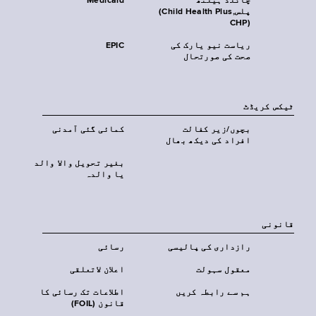
چائلڈ ہیلتھ
Medicaid
پلس‎(Child Health Plus,
CHP)‎
ریاست نیو یارک کی
EPIC
صحت کی صورتحال
ٹیکس کریڈٹ
بچوں/زیر کفالت
کمائی گئی آمدنی
افراد کی دیکھ بھال
بغیر تحویل والا والد
یا والدہ
قانونی
رازداری کی پالیسی
رسائی
معقول سہولت
اعلان لاتعلقی
ہم سے رابطہ کریں
اطلاعات تک رسائی کا
قانون (FOIL)