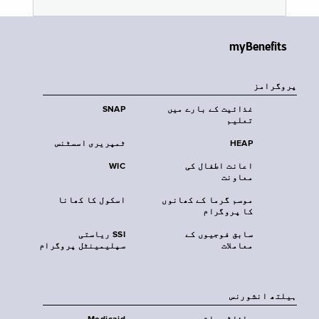
myBenefits
پروگرامز
غذائیت کے بارے میں
SNAP
تعلیم
HEAP
ٹمپریری اسسٹنس
اعانت اطفال کی
WIC
معاونت
موسم گرما کے کھانوں
اسکول کا کھانا
کا پروگرام
سابق فوجیوں کے
SSI ریاستی
معاملات
سپلیمینٹل پروگرام
‏ہیلتھ انشورنس