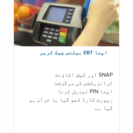
اپنا EBT بیلنس چیک کریں
SNAP اور کیش اکاؤنٹ
ٹرانزیکشن کی سرگزشت
اپنا PIN تبدیل کرنا
رپورٹ کارڈ کھو گیا یا خراب ہو
گيا ہے