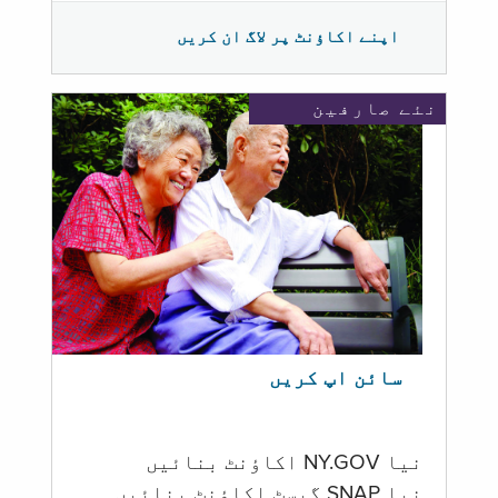
اپنے اکاؤنٹ پر لاگ ان کریں
نئے صارفین
سائن اپ کریں
نیا NY.GOV اکاؤنٹ بنائیں
نیا SNAP گیسٹ اکاؤنٹ بنائیں