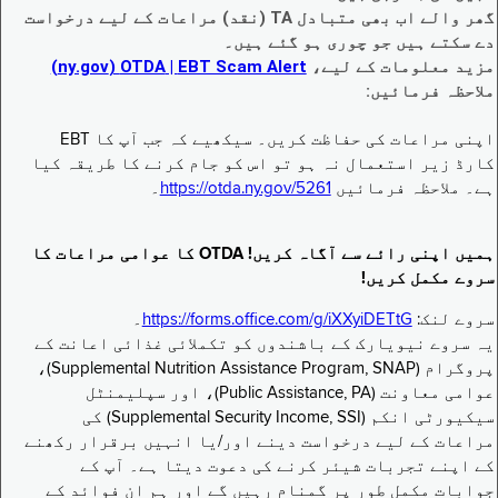
گھر والے اب بھی متبادل TA (نقد) مراعات کے لیے درخواست
دے سکتے ہیں جو چوری ہو گئے ہیں۔
مزید معلومات کے لیے،
EBT Scam Alert ‏| OTDA ‏(ny.gov)
ملاحظہ فرمائیں:
اپنی مراعات کی حفاظت کریں۔ سیکھیے کہ جب آپ کا EBT
کارڈ زیر استعمال نہ ہو تو اس کو جام کرنے کا طریقہ کیا
ہے۔ ملاحظہ فرمائیں
https://otda.ny.gov/5261
۔
ہمیں اپنی رائے سے آگاہ کریں! OTDA کا عوامی مراعات کا
سروے مکمل کریں!
سروے لنک:
https://forms.office.com/g/iXXyiDETtG
۔
یہ سروے نیویارک کے باشندوں کو تکملائی غذائی اعانت کے
پروگرام (Supplemental Nutrition Assistance Program, SNAP)،
عوامی معاونت (Public Assistance, PA)، اور سپلیمنٹل
سیکیورٹی انکم (Supplemental Security Income, SSI) کی
مراعات کے لیے درخواست دینے اور/یا انہیں برقرار رکھنے
کے اپنے تجربات شیئر کرنے کی دعوت دیتا ہے۔ آپ کے
جوابات مکمل طور پر گمنام رہیں گے اور ہم ان فوائد کے