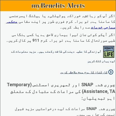
myBenefits Alerts
اگر آپ کو رہائش، خوراک، یوٹیلٹی، یا ہیٹنگ ایمرجنسی
کا سامنا ہے، تو براہ کرم فوری طور پر اپنے مقامی
محکمہ
سماجی خدمات
سے رابطہ کریں۔
اگر آپکو کوئی جان لیوا بیماری لاحق ہے یا کسی ہنگامی
طبی صورتحال کا سامنا ہے، تو براہ کرم 911 پر کال کریں۔
آپ زندگی کا عطیہ دینے کی طاقت رکھتے ہیں۔ مزید معلومات کے
لیے یہاں کلک کریں
کارکنان کا ہوم پیج ملاحظہ کریں
چوری شدہ SNAP اور ٹمپریری اسسٹنس (Temporary
Assistance, TA) کی مراعات کے متبادل کے متعلق
اہم تبدیلیاں:
چوری شدہ SNAP مراعات کے لیے درخواستیں مزید قبول
نہیں کی جا رہی ہیں۔