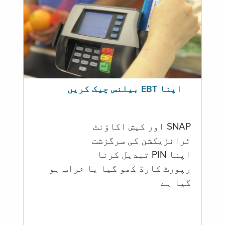
اپنا EBT بیلنس چیک کریں
SNAP اور کیش اکاؤنٹ
ٹرانزیکشن کی سرگزشت
اپنا PIN تبدیل کرنا
رپورٹ کارڈ کھو گیا یا خراب ہو
گيا ہے