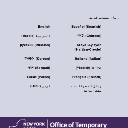
زبان منتخب کریں
English
Español (Spanish)
中文 (Chinese)
العربية (Arabic)
русский (Russian)
Kreyòl Ayisyen
(Haitian-Creole)
한국어 (Korean)
Italiano (Italian)
אידיש (Yiddish)
বাংলা (Bengali)
Polski (Polish)
Français (French)
زبان کے حوالے سے
اردو (Urdu)
مفت اعانت