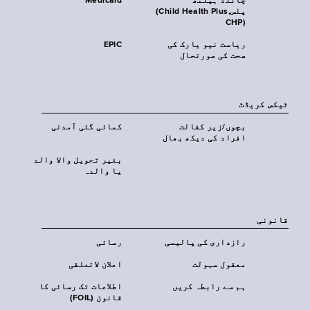
چائلڈ ہیلتھ
Medicaid
پلس‎(Child Health Plus,
CHP)‎
ریاست نیو یارک کی
EPIC
صحت کی صورتحال
ٹیکس کریڈٹ
بچوں/زیر کفالت
کمائی گئی آمدنی
افراد کی دیکھ بھال
بغیر تحویل والا والد
یا والدہ
قانونی
رازداری کی پالیسی
رسائی
معقول سہولت
اعلان لاتعلقی
ہم سے رابطہ کریں
اطلاعات تک رسائی کا
قانون (FOIL)