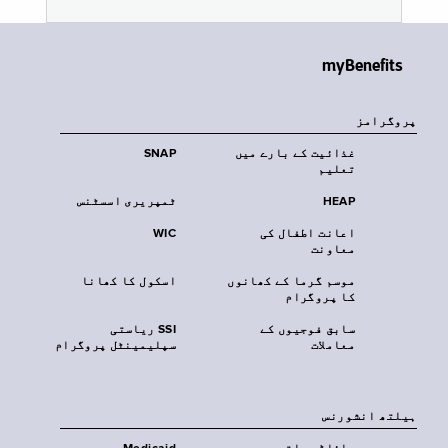
myBenefits
پروگرامز
غذائیت کے بارے میں
SNAP
تعلیم
HEAP
ٹمپریری اسسٹنس
اعانت اطفال کی
WIC
معاونت
موسم گرما کے کھانوں
اسکول کا کھانا
کا پروگرام
سابق فوجیوں کے
SSI ریاستی
معاملات
سپلیمینٹل پروگرام
‏ہیلتھ انشورنس