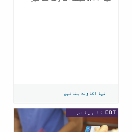
نیا اکاؤنٹ بنائیں
EBT کا بیلنس