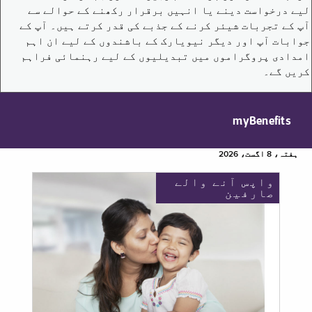
لیے درخواست دینے یا انہیں برقرار رکھنے کے حوالے سے
آپ کے تجربات شیئر کرنے کے جذبے کی قدر کرتے ہیں۔ آپ کے
جوابات آپ اور دیگر نیویارک کے باشندوں کے لیے ان اہم
امدادی پروگراموں میں تبدیلیوں کے لیے رہنمائی فراہم
کریں گے۔
myBenefits
ہفتہ، 8 اگست، 2026
واپس آنے والے
صارفین