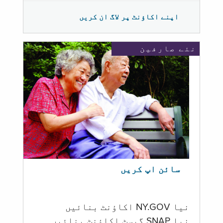
اپنے اکاؤنٹ پر لاگ ان کریں
نئے صارفین
سائن اپ کریں
نیا NY.GOV اکاؤنٹ بنائیں
نیا SNAP گیسٹ اکاؤنٹ بنائیں