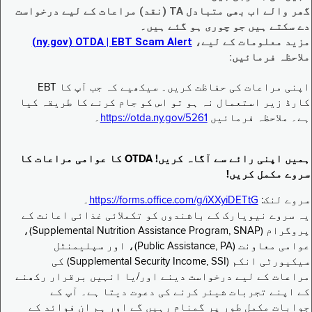
گھر والے اب بھی متبادل TA (نقد) مراعات کے لیے درخواست
دے سکتے ہیں جو چوری ہو گئے ہیں۔
مزید معلومات کے لیے،
EBT Scam Alert ‏| OTDA ‏(ny.gov)
ملاحظہ فرمائیں:
اپنی مراعات کی حفاظت کریں۔ سیکھیے کہ جب آپ کا EBT
کارڈ زیر استعمال نہ ہو تو اس کو جام کرنے کا طریقہ کیا
ہے۔ ملاحظہ فرمائیں
https://otda.ny.gov/5261
۔
ہمیں اپنی رائے سے آگاہ کریں! OTDA کا عوامی مراعات کا
سروے مکمل کریں!
سروے لنک:
https://forms.office.com/g/iXXyiDETtG
۔
یہ سروے نیویارک کے باشندوں کو تکملائی غذائی اعانت کے
پروگرام (Supplemental Nutrition Assistance Program, SNAP)،
عوامی معاونت (Public Assistance, PA)، اور سپلیمنٹل
سیکیورٹی انکم (Supplemental Security Income, SSI) کی
مراعات کے لیے درخواست دینے اور/یا انہیں برقرار رکھنے
کے اپنے تجربات شیئر کرنے کی دعوت دیتا ہے۔ آپ کے
جوابات مکمل طور پر گمنام رہیں گے اور ہم ان فوائد کے