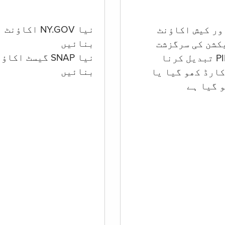
نیا NY.GOV اکاؤنٹ
بنائیں
کشن کی سرگزشت
نیا SNAP گیسٹ اکا
بنائیں
ارڈ کھو گیا یا
 گيا ہے