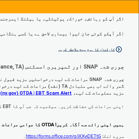
اگر آپ کو رہائش، خوراک، یوٹیلٹی، یا ہیٹنگ ایمرجنسی
اگر آپکو کوئی جان لیوا بیماری لاحق ہے یا کسی ہنگامی طبی صورتح
کارکنان کا ہوم پیج ملاحظہ کریں
چوری شدہ SNAP اور ٹمپریری اسسٹنس (Temporary Assistance, TA) کی مراعات کے متبادل کے متعلق اہم تبدیلیاں:
چوری شدہ SNAP مراعات کے لیے درخواستیں مزید قبول نہیں کی جا رہی ہیں۔
گھر والے اب بھی متبادل TA (نقد) مراعات کے لیے درخواست دے سکتے ہیں جو چوری ہو گئے ہیں۔
مزید معلومات کے لیے،
EBT Scam Alert ‏| OTDA ‏(ny.gov)
م
اپنی مراعات کی حفاظت کریں۔ سیکھیے کہ جب آپ کا EBT کارڈ زیر استعمال نہ ہو تو اس کو جام کرنے کا طریقہ کیا ہے۔ ملاحظہ فرمائیں
ہمیں اپنی رائے سے آگاہ کریں! OTDA کا عوامی مراعات کا سروے مکمل کریں!
سروے لنک:
https://forms.office.com/g/iXXyiDETtG
۔