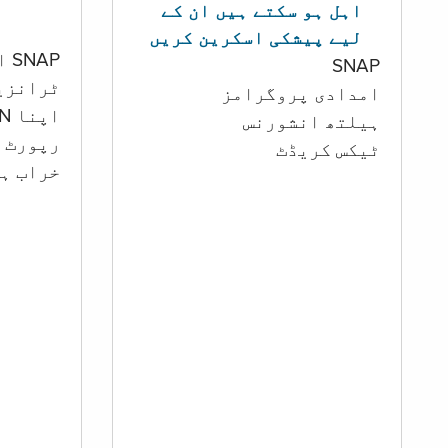
اہل ہو سکتے ہیں ان کے
لیے پیشکی اسکرین کریں
SNAP اور کیش اکاؤنٹ
SNAP
ٹرانزی
امدادی پروگرامز
اپنا PIN تبدیل کرنا
‏ہیلتھ انشورنس
رپورٹ ک
ٹیکس کریڈٹ
خراب ہو