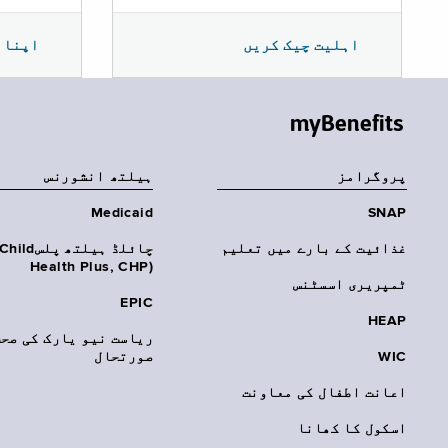
اپنا 
اہلیت چیک کریں
myBenefits
پروگرامز
‏ہیلتھ انشورنس
Medicaid
SNAP
غذائیت کے بارے میں تعلیم
چائلڈ ہیلتھ پلسhild
Health Plus, CHP)‎
ٹمپریری اسسٹنس
EPIC
HEAP
ریاست نیو یارک کی صحت
WIC
صورتحال
اعانت اطفال کی معاونت
اسکول کا کھانا