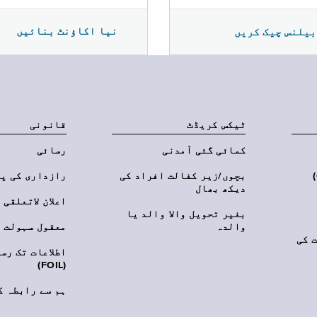
نیا اکاؤنٹ بنائیں
بیلنس چیک کریں
ٹیکس کریڈٹ
قانونی
کمائی گئی آمدنی
رسائی
‎(C
بچوں/زیر کفالت افراد کی
رازداری کی پ
دیکھ بھال
اعلان لاتعلقی
بغیر تحویل والا والد یا
والدہ
معقول سہولت
 کی
اطلاعات تک رس
(FOIL)
ہم سے رابطہ ک