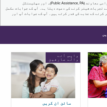
یہ سروے نیویارک کے باشندوں کو تکملائی غذائی اعانت کے پروگرام (Supplemental Nutrition Assistance Program, SNAP)، عوامی معاونت (Public Assistance, PA)، اور سپلیمنٹل
یں برقرار رکھنے کے اپنے تجربات شیئر کرنے کی دعوت دیتا ہے۔ آپ کے جوابات مکمل
 کرنے کے جذبے کی قدر کرتے ہیں۔ آپ کے جوابات آپ اور
یں
واپس آنے
والے صارفین
سائن ان کریں