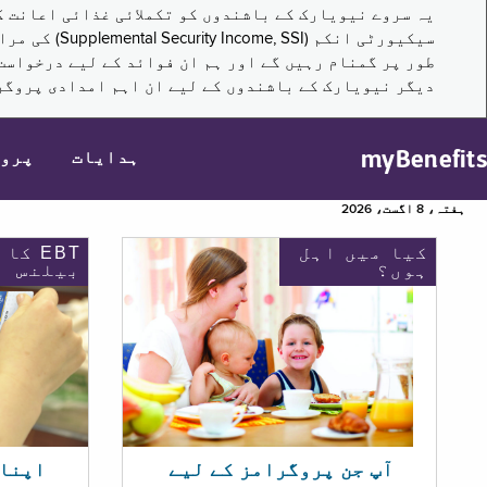
سیکیورٹی ا
طور پر گمنام رہیں گے اور ہم ان فوائد کے لیے درخواست
دیگر نیویارک کے باشندوں کے لیے ان اہم امدادی پروگر
myBenefits
ہدایات
پرو
ہفتہ، 8 اگست، 2026
کیا میں اہل
EBT کا
ہوں؟
بیلنس
اپنا EBT بیلنس چیک ک
آپ جن پروگرامز کے لیے