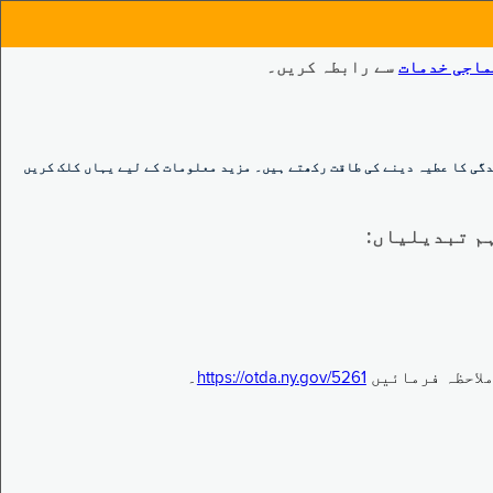
ماجی خدمات
سے رابطہ کریں۔
گی کا عطیہ دینے کی طاقت رکھتے ہیں۔ مزید معلومات کے لیے یہاں کلک کریں
https://otda.ny.gov/5261
۔