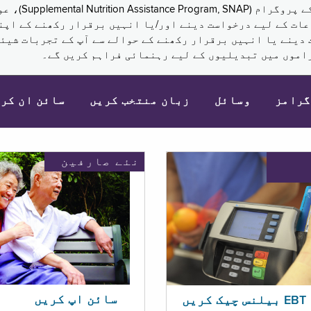
نکم (Supplemental Security Income, SSI) کی مراعات کے لیے درخواست دینے اور/یا انہ
 دینے یا انہیں برقرار رکھنے کے حوالے سے آپ کے تجربات شیئر
اموں میں تبدیلیوں کے لیے رہنمائی فراہم کریں گے۔
گرامز
وسائل
زبان منتخب کریں
سائن ان کر
نئے صارفین
سائن اپ کریں
ریں