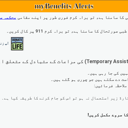
myBenefits Alerts
 کا سامنا ہے، تو براہ کرم فوری طور پر اپنے مقامی
محکمہ س
ال کا سامنا ہے، تو براہ کرم 911 پر کال کریں۔
آپ زند
لاحظہ فرمائیں: