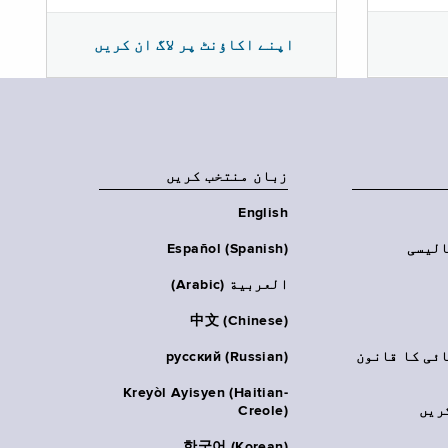
اپنے اکاؤنٹ پر لاگ ان کریں
زبان منتخب کریں
English
الیسی
Español (Spanish)
العربية (Arabic)
中文 (Chinese)
ائی کا قانون
русский (Russian)
Kreyòl Ayisyen (Haitian-
ریں
Creole)
한국어 (Korean)