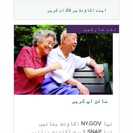
اپنے اکاؤنٹ پر لاگ ان کریں
نئے صارفین
سائن اپ کریں
نیا NY.GOV اکاؤنٹ بنائیں
نیا SNAP گیسٹ اکاؤنٹ بنائیں