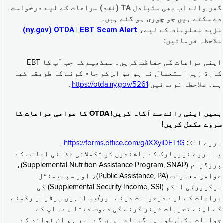
گھر والے اب بھی متبادل TA (نقد) مراعات کے لیے درخواست
دے سکتے ہیں جو چوری ہو گئے ہیں۔
مزید معلومات کے لیے،
EBT Scam Alert ‏| OTDA ‏(ny.gov)
ملاحظہ فرمائیں:
اپنی مراعات کی حفاظت کریں۔ سیکھیے کہ جب آپ کا EBT
کارڈ زیر استعمال نہ ہو تو اس کو جام کرنے کا طریقہ کیا
ہے۔ ملاحظہ فرمائیں
https://otda.ny.gov/5261
۔
ہمیں اپنی رائے سے آگاہ کریں! OTDA کا عوامی مراعات کا
سروے مکمل کریں!
سروے لنک:
https://forms.office.com/g/iXXyiDETtG
۔
یہ سروے نیویارک کے باشندوں کو تکملائی غذائی اعانت کے
پروگرام (Supplemental Nutrition Assistance Program, SNAP)،
عوامی معاونت (Public Assistance, PA)، اور سپلیمنٹل
سیکیورٹی انکم (Supplemental Security Income, SSI) کی
مراعات کے لیے درخواست دینے اور/یا انہیں برقرار رکھنے
کے اپنے تجربات شیئر کرنے کی دعوت دیتا ہے۔ آپ کے
جوابات مکمل طور پر گمنام رہیں گے اور ہم ان فوائد کے