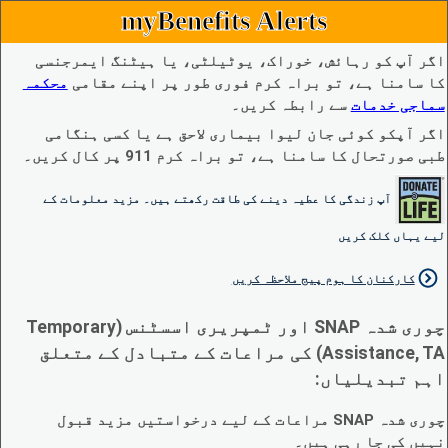
myBenefits Alerts
اگر آپ کو رہائش، خوراک، یوٹیلٹی، یا ہیٹنگ ایمرجنسی
کا سامنا ہے، تو براہ کرم فوری طور پر اپنے مقامی
محکمہ
سماجی خدمات
سے رابطہ کریں۔
اگر آپکو کوئی جان لیوا بیماری لاحق ہے یا کسی ہنگامی
طبی صورتحال کا سامنا ہے، تو براہ کرم 911 پر کال کریں۔
آپ زندگی کا عطیہ دینے کی طاقت رکھتے ہیں۔ مزید معلومات کے
لیے یہاں کلک کریں
کارکنان کا ہوم پیج ملاحظہ کریں
چوری شدہ SNAP اور ٹمپریری اسسٹنس (Temporary
Assistance, TA) کی مراعات کے متبادل کے متعلق
اہم تبدیلیاں:
چوری شدہ SNAP مراعات کے لیے درخواستیں مزید قبول
نہیں کی جا رہی ہیں۔