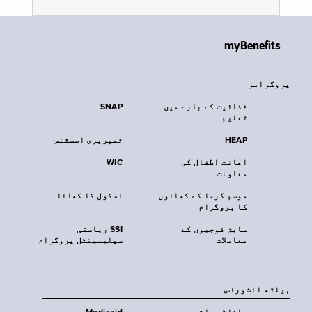
myBenefits
پروگرامز
غذائیت کے بارے میں
SNAP
تعلیم
HEAP
ٹمپریری اسسٹنس
اعانت اطفال کی
WIC
معاونت
موسم گرما کے کھانوں
اسکول کا کھانا
کا پروگرام
سابق فوجیوں کے
SSI ریاستی
معاملات
سپلیمینٹل پروگرام
‏ہیلتھ انشورنس