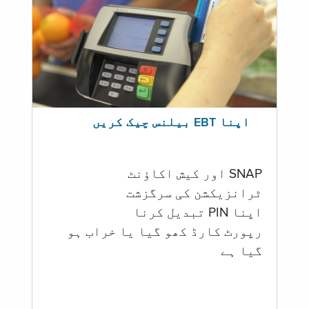
اپنا EBT بیلنس چیک کریں
SNAP اور کیش اکاؤنٹ
ٹرانزیکشن کی سرگزشت
اپنا PIN تبدیل کرنا
رپورٹ کارڈ کھو گیا یا خراب ہو
گيا ہے