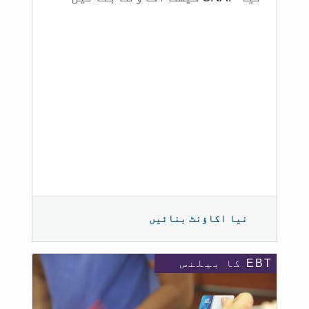
نیا اکاؤنٹ بنائیں
EBT کا بیلنس