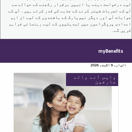
لیے درخواست دینے یا انہیں برقرار رکھنے کے حوالے سے
آپ کے تجربات شیئر کرنے کے جذبے کی قدر کرتے ہیں۔ آپ کے
جوابات آپ اور دیگر نیویارک کے باشندوں کے لیے ان اہم
امدادی پروگراموں میں تبدیلیوں کے لیے رہنمائی فراہم
کریں گے۔
myBenefits
اتوار، 9 اگست، 2026
واپس آنے والے
صارفین