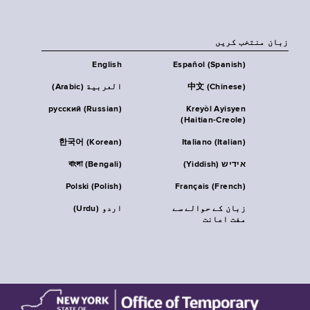
زبان منتخب کریں
English
Español (Spanish)
中文 (Chinese)
العربية (Arabic)
русский (Russian)
Kreyòl Ayisyen
(Haitian-Creole)
한국어 (Korean)
Italiano (Italian)
אידיש (Yiddish)
বাংলা (Bengali)
Polski (Polish)
Français (French)
زبان کے حوالے سے
اردو (Urdu)
مفت اعانت