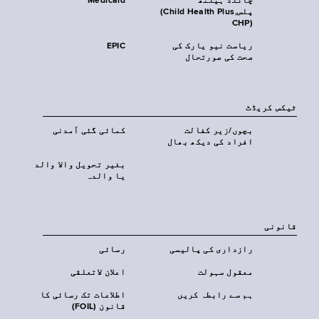
چائلڈ ہیلتھ
Medicaid
پلس‎(Child Health Plus,
CHP)‎
ریاست نیو یارک کی
EPIC
صحت کی صورتحال
ٹیکس کریڈٹ
بچوں/زیر کفالت
کمائی گئی آمدنی
افراد کی دیکھ بھال
بغیر تحویل والا والد
یا والدہ
قانونی
رازداری کی پالیسی
رسائی
معقول سہولت
اعلان لاتعلقی
ہم سے رابطہ کریں
اطلاعات تک رسائی کا
قانون (FOIL)