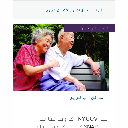
اپنے اکاؤنٹ پر لاگ ان کریں
نئے صارفین
سائن اپ کریں
نیا NY.GOV اکاؤنٹ بنائیں
نیا SNAP گیسٹ اکاؤنٹ بنائیں