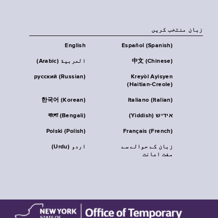
زبان منتخب کریں
English
Español (Spanish)
中文 (Chinese)
العربية (Arabic)
русский (Russian)
Kreyòl Ayisyen
(Haitian-Creole)
한국어 (Korean)
Italiano (Italian)
אידיש (Yiddish)
বাংলা (Bengali)
Polski (Polish)
Français (French)
زبان کے حوالے سے
اردو (Urdu)
مفت اعانت