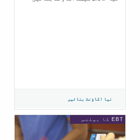
نیا اکاؤنٹ بنائیں
EBT کا بیلنس