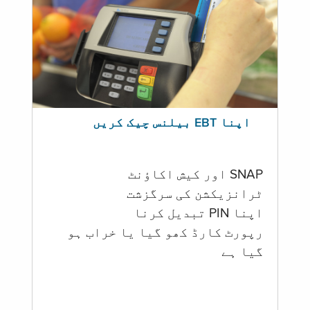
اپنا EBT بیلنس چیک کریں
SNAP اور کیش اکاؤنٹ
ٹرانزیکشن کی سرگزشت
اپنا PIN تبدیل کرنا
رپورٹ کارڈ کھو گیا یا خراب ہو
گيا ہے