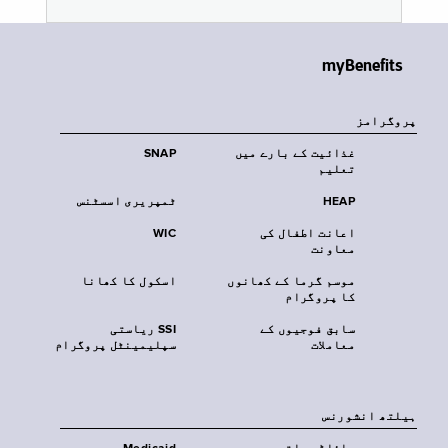
myBenefits
پروگرامز
غذائیت کے بارے میں
SNAP
تعلیم
HEAP
ٹمپریری اسسٹنس
اعانت اطفال کی
WIC
معاونت
موسم گرما کے کھانوں
اسکول کا کھانا
کا پروگرام
سابق فوجیوں کے
SSI ریاستی
معاملات
سپلیمینٹل پروگرام
‏ہیلتھ انشورنس