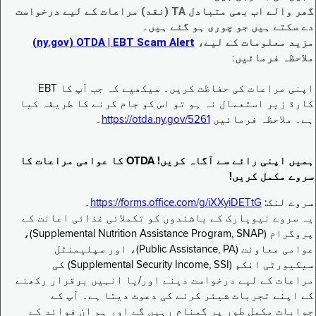
گھر والے اب بھی متبادل TA (نقد) مراعات کے لیے درخواست
دے سکتے ہیں جو چوری ہو گئے ہیں۔
مزید معلومات کے لیے،
EBT Scam Alert ‏| OTDA ‏(ny.gov)
ملاحظہ فرمائیں:
اپنی مراعات کی حفاظت کریں۔ سیکھیے کہ جب آپ کا EBT
کارڈ زیر استعمال نہ ہو تو اس کو جام کرنے کا طریقہ کیا
ہے۔ ملاحظہ فرمائیں
https://otda.ny.gov/5261
۔
ہمیں اپنی رائے سے آگاہ کریں! OTDA کا عوامی مراعات کا
سروے مکمل کریں!
سروے لنک:
https://forms.office.com/g/iXXyiDETtG
۔
یہ سروے نیویارک کے باشندوں کو تکملائی غذائی اعانت کے
پروگرام (Supplemental Nutrition Assistance Program, SNAP)،
عوامی معاونت (Public Assistance, PA)، اور سپلیمنٹل
سیکیورٹی انکم (Supplemental Security Income, SSI) کی
مراعات کے لیے درخواست دینے اور/یا انہیں برقرار رکھنے
کے اپنے تجربات شیئر کرنے کی دعوت دیتا ہے۔ آپ کے
جوابات مکمل طور پر گمنام رہیں گے اور ہم ان فوائد کے