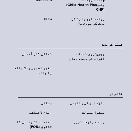
چائلڈ ہیلتھ
Medicaid
پلس‎(Child Health Plus,
CHP)‎
ریاست نیو یارک کی
EPIC
صحت کی صورتحال
ٹیکس کریڈٹ
بچوں/زیر کفالت
کمائی گئی آمدنی
افراد کی دیکھ بھال
بغیر تحویل والا والد
یا والدہ
قانونی
رازداری کی پالیسی
رسائی
معقول سہولت
اعلان لاتعلقی
ہم سے رابطہ کریں
اطلاعات تک رسائی کا
قانون (FOIL)