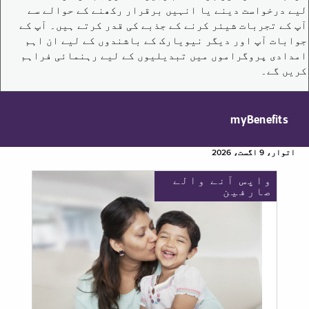
لیے درخواست دینے یا انہیں برقرار رکھنے کے حوالے سے
آپ کے تجربات شیئر کرنے کے جذبے کی قدر کرتے ہیں۔ آپ کے
جوابات آپ اور دیگر نیویارک کے باشندوں کے لیے ان اہم
امدادی پروگراموں میں تبدیلیوں کے لیے رہنمائی فراہم
کریں گے۔
myBenefits
اتوار، 9 اگست، 2026
واپس آنے والے
صارفین