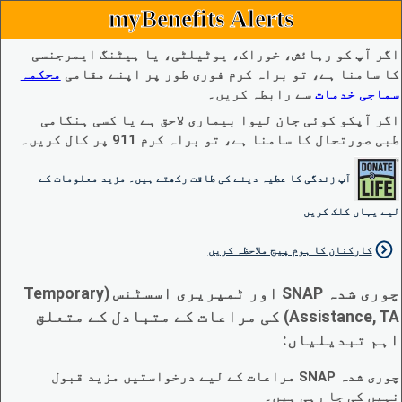
myBenefits Alerts
اگر آپ کو رہائش، خوراک، یوٹیلٹی، یا ہیٹنگ ایمرجنسی
کا سامنا ہے، تو براہ کرم فوری طور پر اپنے مقامی
محکمہ
سماجی خدمات
سے رابطہ کریں۔
اگر آپکو کوئی جان لیوا بیماری لاحق ہے یا کسی ہنگامی
طبی صورتحال کا سامنا ہے، تو براہ کرم 911 پر کال کریں۔
آپ زندگی کا عطیہ دینے کی طاقت رکھتے ہیں۔ مزید معلومات کے
لیے یہاں کلک کریں
کارکنان کا ہوم پیج ملاحظہ کریں
چوری شدہ SNAP اور ٹمپریری اسسٹنس (Temporary
Assistance, TA) کی مراعات کے متبادل کے متعلق
اہم تبدیلیاں:
چوری شدہ SNAP مراعات کے لیے درخواستیں مزید قبول
نہیں کی جا رہی ہیں۔