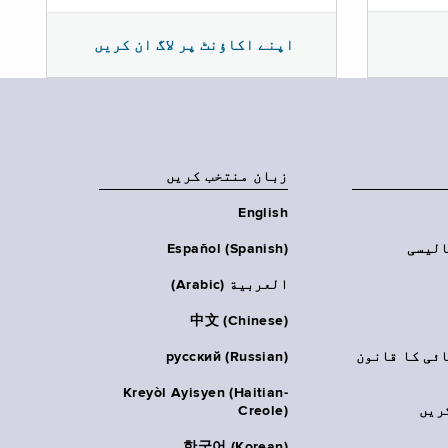
اپنے اکاؤنٹ پر لاگ ان کریں
زبان منتخب کریں
English
الیسی
Español (Spanish)
العربية (Arabic)
中文 (Chinese)
ائی کا قانون
русский (Russian)
Kreyòl Ayisyen (Haitian-
ریں
Creole)
한국어 (Korean)