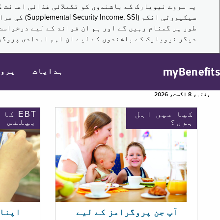
سیکیورٹی ا
طور پر گمنام رہیں گے اور ہم ان فوائد کے لیے درخواست
دیگر نیویارک کے باشندوں کے لیے ان اہم امدادی پروگر
myBenefits
ہدایات
پرو
ہفتہ، 8 اگست، 2026
کیا میں اہل
EBT کا
ہوں؟
بیلنس
اپنا EBT بیلنس چیک ک
آپ جن پروگرامز کے لیے