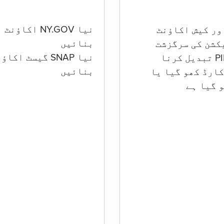
نیا NY.GOV اکاؤنٹ
بنائیں
کشن کی سرگزشت
نیا SNAP گیسٹ اکا
بنائیں
ارڈ کھو گیا یا
 گيا ہے