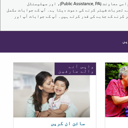
یہ سروے نیویارک کے باشندوں کو تکملائی غذائی اعانت کے پروگرام (Supplemental Nutrition Assistance Program, SNAP)، عوامی معاونت (Public Assistance, PA)، اور سپلیمنٹل
یں برقرار رکھنے کے اپنے تجربات شیئر کرنے کی دعوت دیتا ہے۔ آپ کے جوابات مکمل
 کرنے کے جذبے کی قدر کرتے ہیں۔ آپ کے جوابات آپ اور
یں
واپس آنے
والے صارفین
سائن ان کریں