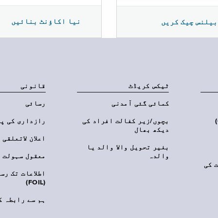
نیا اکاؤنٹ بنائیں
بیلنس چیک کریں
ٹیکس کریڈٹ
قانونی
کمائی گئی آمدنی
رسائی
‎(C
بچوں/زیر کفالت افراد کی
رازداری کی پ
دیکھ بھال
اعلان لاتعلقی
بغیر تحویل والا والد یا
والدہ
معقول سہولت
 کی
اطلاعات تک رس
(FOIL)
ہم سے رابطہ ک