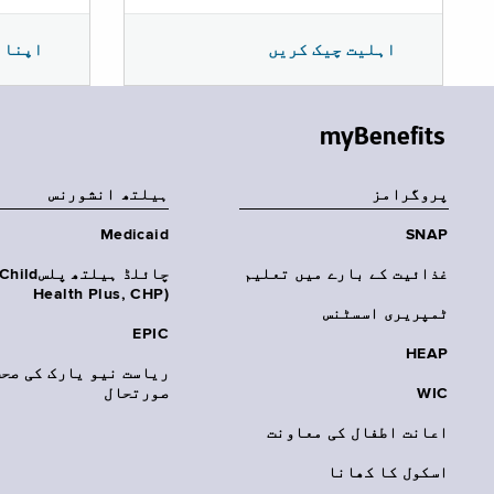
اپنا 
اہلیت چیک کریں
myBenefits
پروگرامز
‏ہیلتھ انشورنس
Medicaid
SNAP
غذائیت کے بارے میں تعلیم
چائلڈ ہیلتھ پلسhild
Health Plus, CHP)‎
ٹمپریری اسسٹنس
EPIC
HEAP
ریاست نیو یارک کی صحت
WIC
صورتحال
اعانت اطفال کی معاونت
اسکول کا کھانا