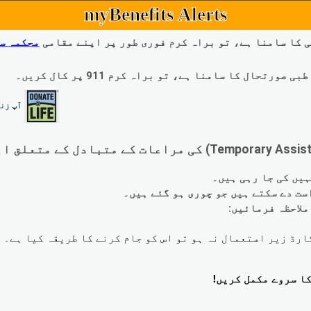
myBenefits Alerts
 کا سامنا ہے، تو براہ کرم فوری طور پر اپنے مقامی
محکمہ س
ال کا سامنا ہے، تو براہ کرم 911 پر کال کریں۔
آپ زند
لاحظہ فرمائیں: