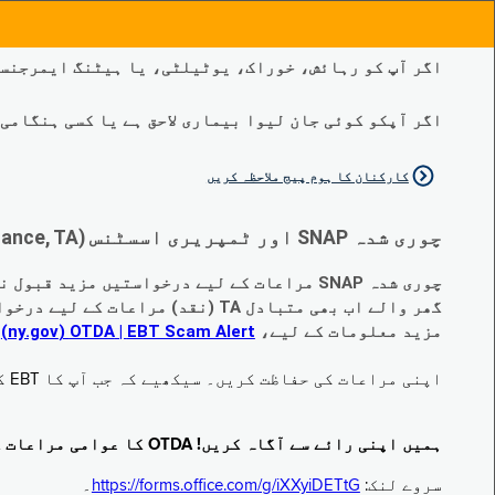
اگر آپ کو رہائش، خوراک، یوٹیلٹی، یا ہیٹنگ ایمرجنسی
اگر آپکو کوئی جان لیوا بیماری لاحق ہے یا کسی ہنگامی طبی صورتح
کارکنان کا ہوم پیج ملاحظہ کریں
چوری شدہ SNAP اور ٹمپریری اسسٹنس (Temporary Assistance, TA) کی مراعات کے متبادل کے متعلق اہم تبدیلیاں:
چوری شدہ SNAP مراعات کے لیے درخواستیں مزید قبول نہیں کی جا رہی ہیں۔
گھر والے اب بھی متبادل TA (نقد) مراعات کے لیے درخواست دے سکتے ہیں جو چوری ہو گئے ہیں۔
مزید معلومات کے لیے،
EBT Scam Alert ‏| OTDA ‏(ny.gov)
م
اپنی مراعات کی حفاظت کریں۔ سیکھیے کہ جب آپ کا EBT کارڈ زیر استعمال نہ ہو تو اس کو جام کرنے کا طریقہ کیا ہے۔ ملاحظہ فرمائیں
ہمیں اپنی رائے سے آگاہ کریں! OTDA کا عوامی مراعات کا سروے مکمل کریں!
سروے لنک:
https://forms.office.com/g/iXXyiDETtG
۔