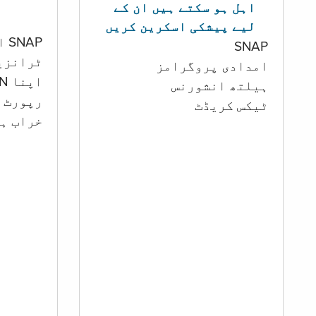
اہل ہو سکتے ہیں ان کے
لیے پیشکی اسکرین کریں
SNAP اور کیش اکاؤنٹ
SNAP
ٹرانزی
امدادی پروگرامز
اپنا PIN تبدیل کرنا
‏ہیلتھ انشورنس
رپورٹ ک
ٹیکس کریڈٹ
خراب ہو