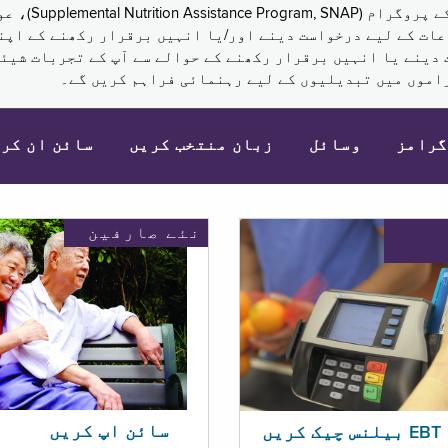
نکم (Supplemental Security Income, SSI) کی مراعات کے لیے درخواست دینے اور/یا انہ
 دینے یا انہیں برقرار رکھنے کے حوالے سے آپ کے تجربات شیئر
اموں میں تبدیلیوں کے لیے رہنمائی فراہم کریں گے۔
گرامز
وسائل
زبان منتخب کریں
سائن ان کر
نئے صارفین
سائن اپ کریں
ریں