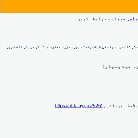
ماجی خدمات
سے رابطہ کریں۔
گی کا عطیہ دینے کی طاقت رکھتے ہیں۔ مزید معلومات کے لیے یہاں کلک کریں
https://otda.ny.gov/5261
۔