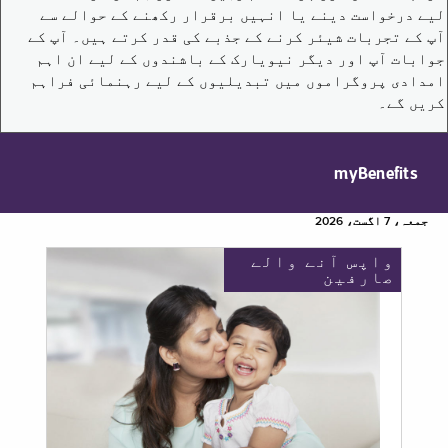
لیے درخواست دینے یا انہیں برقرار رکھنے کے حوالے سے
آپ کے تجربات شیئر کرنے کے جذبے کی قدر کرتے ہیں۔ آپ کے
جوابات آپ اور دیگر نیویارک کے باشندوں کے لیے ان اہم
امدادی پروگراموں میں تبدیلیوں کے لیے رہنمائی فراہم
کریں گے۔
myBenefits
جمعہ، 7 اگست، 2026
واپس آنے والے
صارفین