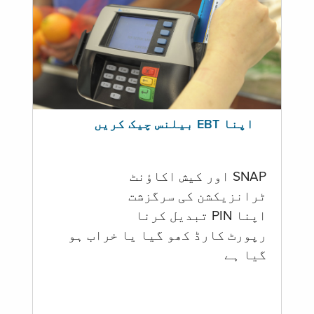
اپنا EBT بیلنس چیک کریں
SNAP اور کیش اکاؤنٹ
ٹرانزیکشن کی سرگزشت
اپنا PIN تبدیل کرنا
رپورٹ کارڈ کھو گیا یا خراب ہو
گيا ہے