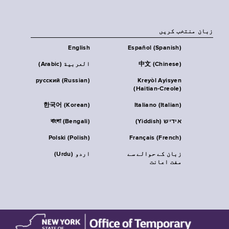
زبان منتخب کریں
English
Español (Spanish)
中文 (Chinese)
العربية (Arabic)
русский (Russian)
Kreyòl Ayisyen
(Haitian-Creole)
한국어 (Korean)
Italiano (Italian)
אידיש (Yiddish)
বাংলা (Bengali)
Polski (Polish)
Français (French)
زبان کے حوالے سے
اردو (Urdu)
مفت اعانت