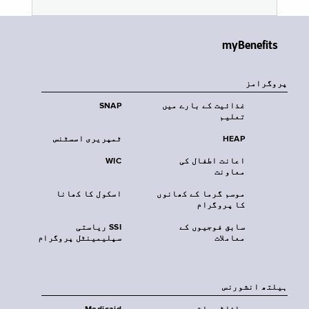
myBenefits
پروگرامز
غذائیت کے بارے میں
SNAP
تعلیم
HEAP
ٹمپریری اسسٹنس
اعانت اطفال کی
WIC
معاونت
موسم گرما کے کھانوں
اسکول کا کھانا
کا پروگرام
سابق فوجیوں کے
SSI ریاستی
معاملات
سپلیمینٹل پروگرام
‏ہیلتھ انشورنس