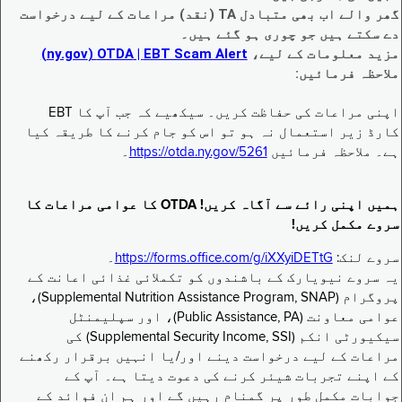
گھر والے اب بھی متبادل TA (نقد) مراعات کے لیے درخواست
دے سکتے ہیں جو چوری ہو گئے ہیں۔
مزید معلومات کے لیے،
EBT Scam Alert ‏| OTDA ‏(ny.gov)
ملاحظہ فرمائیں:
اپنی مراعات کی حفاظت کریں۔ سیکھیے کہ جب آپ کا EBT
کارڈ زیر استعمال نہ ہو تو اس کو جام کرنے کا طریقہ کیا
ہے۔ ملاحظہ فرمائیں
https://otda.ny.gov/5261
۔
ہمیں اپنی رائے سے آگاہ کریں! OTDA کا عوامی مراعات کا
سروے مکمل کریں!
سروے لنک:
https://forms.office.com/g/iXXyiDETtG
۔
یہ سروے نیویارک کے باشندوں کو تکملائی غذائی اعانت کے
پروگرام (Supplemental Nutrition Assistance Program, SNAP)،
عوامی معاونت (Public Assistance, PA)، اور سپلیمنٹل
سیکیورٹی انکم (Supplemental Security Income, SSI) کی
مراعات کے لیے درخواست دینے اور/یا انہیں برقرار رکھنے
کے اپنے تجربات شیئر کرنے کی دعوت دیتا ہے۔ آپ کے
جوابات مکمل طور پر گمنام رہیں گے اور ہم ان فوائد کے