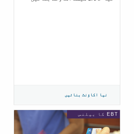
نیا اکاؤنٹ بنائیں
EBT کا بیلنس