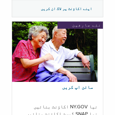
اپنے اکاؤنٹ پر لاگ ان کریں
نئے صارفین
سائن اپ کریں
نیا NY.GOV اکاؤنٹ بنائیں
نیا SNAP گیسٹ اکاؤنٹ بنائیں