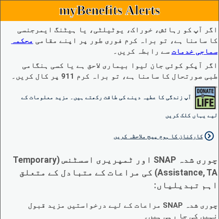
myBenefits Alerts
اگر آپ کو رہائش، خوراک، یوٹیلٹی، یا ہیٹنگ ایمرجنسی
کا سامنا ہے، تو براہ کرم فوری طور پر اپنے مقامی
محکمہ
سماجی خدمات
سے رابطہ کریں۔
اگر آپکو کوئی جان لیوا بیماری لاحق ہے یا کسی ہنگامی
طبی صورتحال کا سامنا ہے، تو براہ کرم 911 پر کال کریں۔
آپ زندگی کا عطیہ دینے کی طاقت رکھتے ہیں۔ مزید معلومات کے
لیے یہاں کلک کریں
کارکنان کا ہوم پیج ملاحظہ کریں
چوری شدہ SNAP اور ٹمپریری اسسٹنس (Temporary
Assistance, TA) کی مراعات کے متبادل کے متعلق
اہم تبدیلیاں:
چوری شدہ SNAP مراعات کے لیے درخواستیں مزید قبول
نہیں کی جا رہی ہیں۔