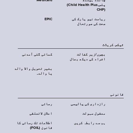
چائلڈ ہیلتھ
Medicaid
پلس‎(Child Health Plus,
CHP)‎
ریاست نیو یارک کی
EPIC
صحت کی صورتحال
ٹیکس کریڈٹ
بچوں/زیر کفالت
کمائی گئی آمدنی
افراد کی دیکھ بھال
بغیر تحویل والا والد
یا والدہ
قانونی
رازداری کی پالیسی
رسائی
معقول سہولت
اعلان لاتعلقی
ہم سے رابطہ کریں
اطلاعات تک رسائی کا
قانون (FOIL)