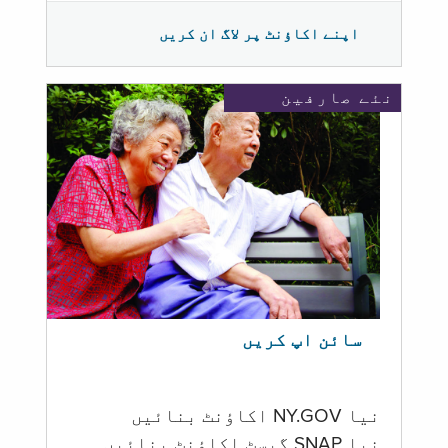
اپنے اکاؤنٹ پر لاگ ان کریں
نئے صارفین
سائن اپ کریں
نیا NY.GOV اکاؤنٹ بنائیں
نیا SNAP گیسٹ اکاؤنٹ بنائیں