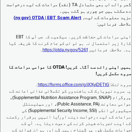
گھر والے اب بھی متبادل TA (نقد) مراعات کے لیے درخواست
دے سکتے ہیں جو چوری ہو گئے ہیں۔
مزید معلومات کے لیے،
EBT Scam Alert ‏| OTDA ‏(ny.gov)
ملاحظہ فرمائیں:
اپنی مراعات کی حفاظت کریں۔ سیکھیے کہ جب آپ کا EBT
کارڈ زیر استعمال نہ ہو تو اس کو جام کرنے کا طریقہ کیا
ہے۔ ملاحظہ فرمائیں
https://otda.ny.gov/5261
۔
ہمیں اپنی رائے سے آگاہ کریں! OTDA کا عوامی مراعات کا
سروے مکمل کریں!
سروے لنک:
https://forms.office.com/g/iXXyiDETtG
۔
یہ سروے نیویارک کے باشندوں کو تکملائی غذائی اعانت کے
پروگرام (Supplemental Nutrition Assistance Program, SNAP)،
عوامی معاونت (Public Assistance, PA)، اور سپلیمنٹل
سیکیورٹی انکم (Supplemental Security Income, SSI) کی
مراعات کے لیے درخواست دینے اور/یا انہیں برقرار رکھنے
کے اپنے تجربات شیئر کرنے کی دعوت دیتا ہے۔ آپ کے
جوابات مکمل طور پر گمنام رہیں گے اور ہم ان فوائد کے