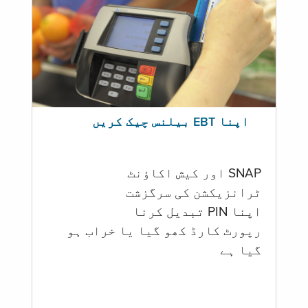
اپنا EBT بیلنس چیک کریں
SNAP اور کیش اکاؤنٹ
ٹرانزیکشن کی سرگزشت
اپنا PIN تبدیل کرنا
رپورٹ کارڈ کھو گیا یا خراب ہو
گيا ہے