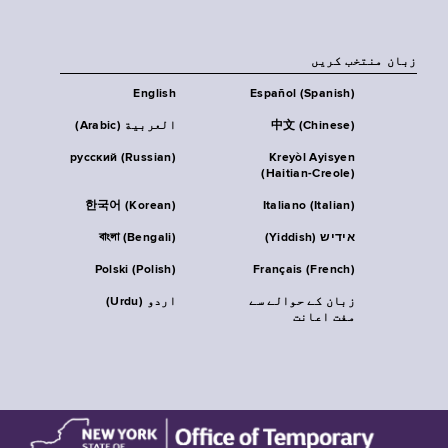
زبان منتخب کریں
English
Español (Spanish)
中文 (Chinese)
العربية (Arabic)
русский (Russian)
Kreyòl Ayisyen
(Haitian-Creole)
한국어 (Korean)
Italiano (Italian)
אידיש (Yiddish)
বাংলা (Bengali)
Polski (Polish)
Français (French)
زبان کے حوالے سے
اردو (Urdu)
مفت اعانت