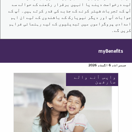
لیے درخواست دینے یا انہیں برقرار رکھنے کے حوالے سے
آپ کے تجربات شیئر کرنے کے جذبے کی قدر کرتے ہیں۔ آپ کے
جوابات آپ اور دیگر نیویارک کے باشندوں کے لیے ان اہم
امدادی پروگراموں میں تبدیلیوں کے لیے رہنمائی فراہم
کریں گے۔
myBenefits
جمعرات، 6 اگست، 2026
واپس آنے والے
صارفین