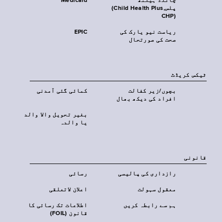
چائلڈ ہیلتھ
Medicaid
پلس‎(Child Health Plus,
CHP)‎
ریاست نیو یارک کی
EPIC
صحت کی صورتحال
ٹیکس کریڈٹ
بچوں/زیر کفالت
کمائی گئی آمدنی
افراد کی دیکھ بھال
بغیر تحویل والا والد
یا والدہ
قانونی
رازداری کی پالیسی
رسائی
معقول سہولت
اعلان لاتعلقی
ہم سے رابطہ کریں
اطلاعات تک رسائی کا
قانون (FOIL)