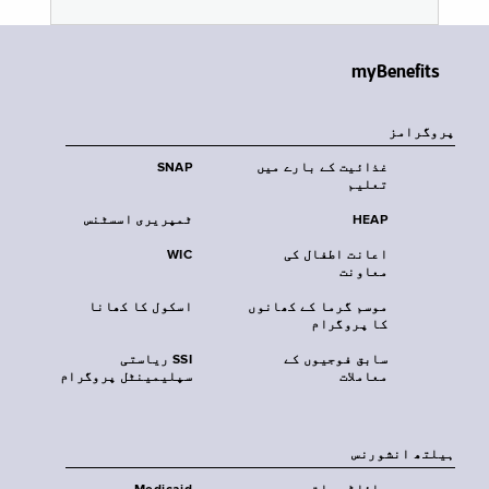
myBenefits
پروگرامز
غذائیت کے بارے میں
SNAP
تعلیم
HEAP
ٹمپریری اسسٹنس
اعانت اطفال کی
WIC
معاونت
موسم گرما کے کھانوں
اسکول کا کھانا
کا پروگرام
سابق فوجیوں کے
SSI ریاستی
معاملات
سپلیمینٹل پروگرام
‏ہیلتھ انشورنس