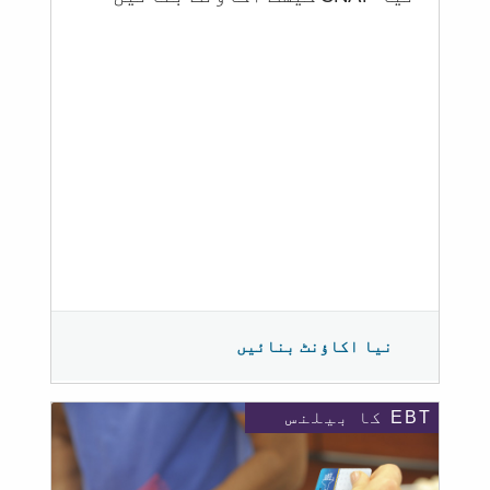
نیا اکاؤنٹ بنائیں
EBT کا بیلنس