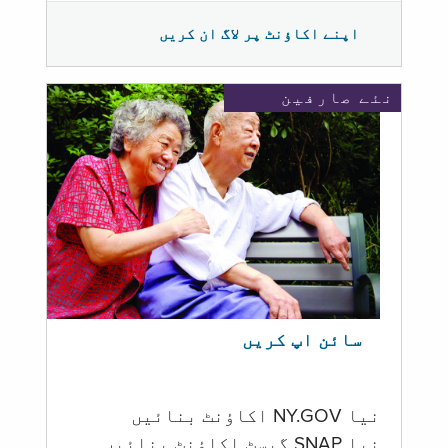
اپنے اکاؤنٹ پر لاگ ان کریں
نئے صارفین
سائن اپ کریں
نیا NY.GOV اکاؤنٹ بنائیں
نیا SNAP گیسٹ اکاؤنٹ بنائیں