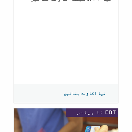
نیا اکاؤنٹ بنائیں
EBT کا بیلنس