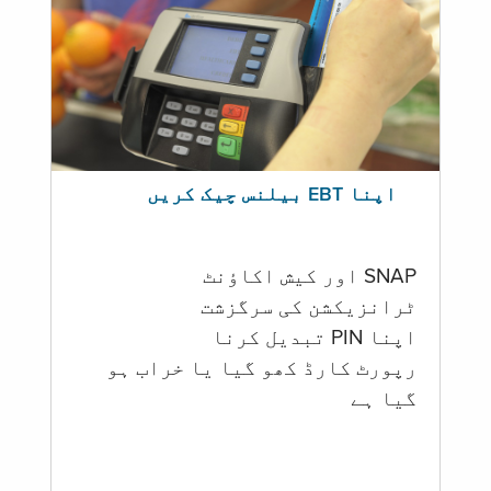
اپنا EBT بیلنس چیک کریں
SNAP اور کیش اکاؤنٹ
ٹرانزیکشن کی سرگزشت
اپنا PIN تبدیل کرنا
رپورٹ کارڈ کھو گیا یا خراب ہو
گيا ہے