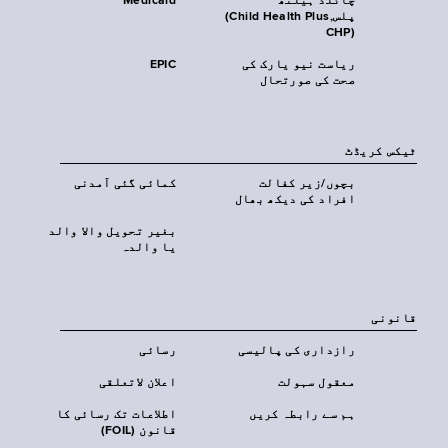
چائلڈ ہیلتھ
Medicaid
پلس‎(Child Health Plus,
CHP)‎
ریاست نیو یارک کی
EPIC
صحت کی صورتحال
ٹیکس کریڈٹ
بچوں/زیر کفالت
کمائی گئی آمدنی
افراد کی دیکھ بھال
بغیر تحویل والا والد
یا والدہ
قانونی
رازداری کی پالیسی
رسائی
معقول سہولت
اعلان لاتعلقی
ہم سے رابطہ کریں
اطلاعات تک رسائی کا
قانون (FOIL)