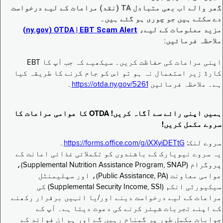
گھر والے اب بھی متبادل TA (نقد) مراعات کے لیے درخواست
دے سکتے ہیں جو چوری ہو گئے ہیں۔
مزید معلومات کے لیے،
EBT Scam Alert ‏| OTDA ‏(ny.gov)
ملاحظہ فرمائیں:
اپنی مراعات کی حفاظت کریں۔ سیکھیے کہ جب آپ کا EBT
کارڈ زیر استعمال نہ ہو تو اس کو جام کرنے کا طریقہ کیا
ہے۔ ملاحظہ فرمائیں
https://otda.ny.gov/5261
۔
ہمیں اپنی رائے سے آگاہ کریں! OTDA کا عوامی مراعات کا
سروے مکمل کریں!
سروے لنک:
https://forms.office.com/g/iXXyiDETtG
۔
یہ سروے نیویارک کے باشندوں کو تکملائی غذائی اعانت کے
پروگرام (Supplemental Nutrition Assistance Program, SNAP)،
عوامی معاونت (Public Assistance, PA)، اور سپلیمنٹل
سیکیورٹی انکم (Supplemental Security Income, SSI) کی
مراعات کے لیے درخواست دینے اور/یا انہیں برقرار رکھنے
کے اپنے تجربات شیئر کرنے کی دعوت دیتا ہے۔ آپ کے
جوابات مکمل طور پر گمنام رہیں گے اور ہم ان فوائد کے