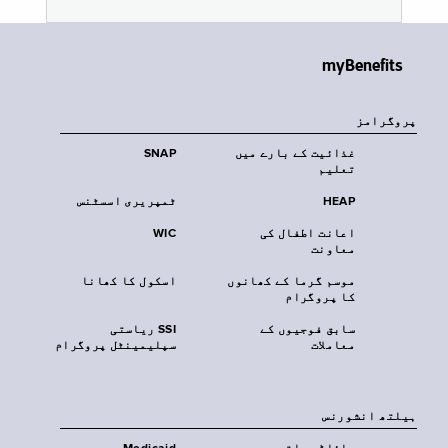
myBenefits
پروگرامز
غذائیت کے بارے میں
SNAP
تعلیم
HEAP
ٹمپریری اسسٹنس
اعانت اطفال کی
WIC
معاونت
موسم گرما کے کھانوں
اسکول کا کھانا
کا پروگرام
سابق فوجیوں کے
SSI ریاستی
معاملات
سپلیمینٹل پروگرام
‏ہیلتھ انشورنس