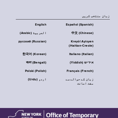
زبان منتخب کریں
English
Español (Spanish)
中文 (Chinese)
العربية (Arabic)
русский (Russian)
Kreyòl Ayisyen
(Haitian-Creole)
한국어 (Korean)
Italiano (Italian)
אידיש (Yiddish)
বাংলা (Bengali)
Polski (Polish)
Français (French)
زبان کے حوالے سے
اردو (Urdu)
مفت اعانت