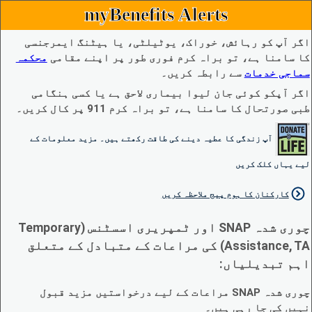
myBenefits Alerts
اگر آپ کو رہائش، خوراک، یوٹیلٹی، یا ہیٹنگ ایمرجنسی
کا سامنا ہے، تو براہ کرم فوری طور پر اپنے مقامی
محکمہ
سماجی خدمات
سے رابطہ کریں۔
اگر آپکو کوئی جان لیوا بیماری لاحق ہے یا کسی ہنگامی
طبی صورتحال کا سامنا ہے، تو براہ کرم 911 پر کال کریں۔
آپ زندگی کا عطیہ دینے کی طاقت رکھتے ہیں۔ مزید معلومات کے
لیے یہاں کلک کریں
کارکنان کا ہوم پیج ملاحظہ کریں
چوری شدہ SNAP اور ٹمپریری اسسٹنس (Temporary
Assistance, TA) کی مراعات کے متبادل کے متعلق
اہم تبدیلیاں:
چوری شدہ SNAP مراعات کے لیے درخواستیں مزید قبول
نہیں کی جا رہی ہیں۔