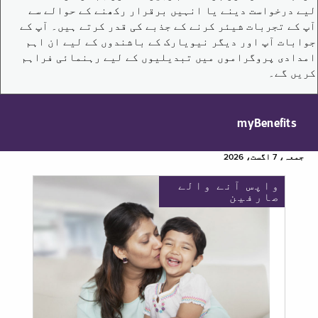
لیے درخواست دینے یا انہیں برقرار رکھنے کے حوالے سے
آپ کے تجربات شیئر کرنے کے جذبے کی قدر کرتے ہیں۔ آپ کے
جوابات آپ اور دیگر نیویارک کے باشندوں کے لیے ان اہم
امدادی پروگراموں میں تبدیلیوں کے لیے رہنمائی فراہم
کریں گے۔
myBenefits
جمعہ، 7 اگست، 2026
واپس آنے والے
صارفین