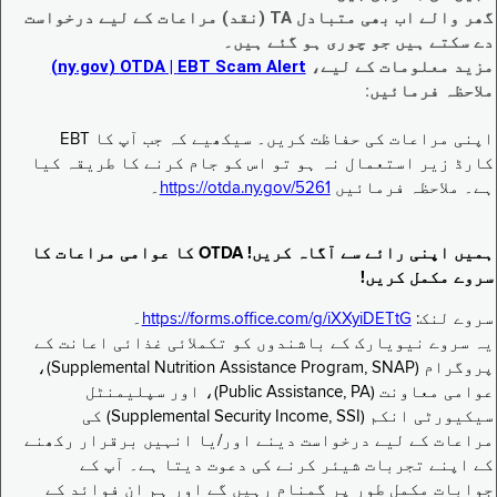
گھر والے اب بھی متبادل TA (نقد) مراعات کے لیے درخواست
دے سکتے ہیں جو چوری ہو گئے ہیں۔
مزید معلومات کے لیے،
EBT Scam Alert ‏| OTDA ‏(ny.gov)
ملاحظہ فرمائیں:
اپنی مراعات کی حفاظت کریں۔ سیکھیے کہ جب آپ کا EBT
کارڈ زیر استعمال نہ ہو تو اس کو جام کرنے کا طریقہ کیا
ہے۔ ملاحظہ فرمائیں
https://otda.ny.gov/5261
۔
ہمیں اپنی رائے سے آگاہ کریں! OTDA کا عوامی مراعات کا
سروے مکمل کریں!
سروے لنک:
https://forms.office.com/g/iXXyiDETtG
۔
یہ سروے نیویارک کے باشندوں کو تکملائی غذائی اعانت کے
پروگرام (Supplemental Nutrition Assistance Program, SNAP)،
عوامی معاونت (Public Assistance, PA)، اور سپلیمنٹل
سیکیورٹی انکم (Supplemental Security Income, SSI) کی
مراعات کے لیے درخواست دینے اور/یا انہیں برقرار رکھنے
کے اپنے تجربات شیئر کرنے کی دعوت دیتا ہے۔ آپ کے
جوابات مکمل طور پر گمنام رہیں گے اور ہم ان فوائد کے