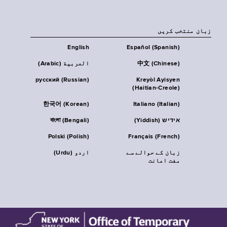
زبان منتخب کریں
English
Español (Spanish)
中文 (Chinese)
العربية (Arabic)
русский (Russian)
Kreyòl Ayisyen
(Haitian-Creole)
한국어 (Korean)
Italiano (Italian)
אידיש (Yiddish)
বাংলা (Bengali)
Polski (Polish)
Français (French)
زبان کے حوالے سے
اردو (Urdu)
مفت اعانت