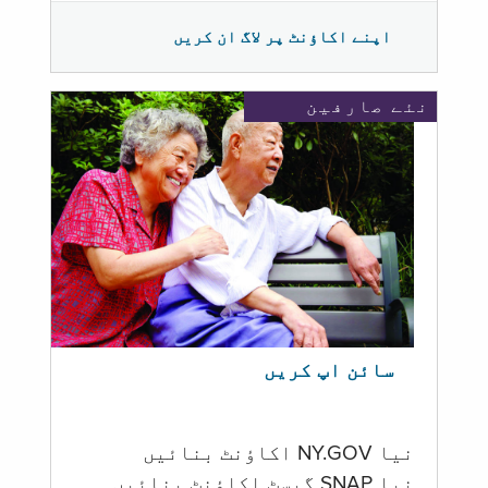
اپنے اکاؤنٹ پر لاگ ان کریں
نئے صارفین
سائن اپ کریں
نیا NY.GOV اکاؤنٹ بنائیں
نیا SNAP گیسٹ اکاؤنٹ بنائیں