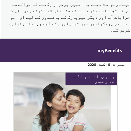
لیے درخواست دینے یا انہیں برقرار رکھنے کے حوالے سے
آپ کے تجربات شیئر کرنے کے جذبے کی قدر کرتے ہیں۔ آپ کے
جوابات آپ اور دیگر نیویارک کے باشندوں کے لیے ان اہم
امدادی پروگراموں میں تبدیلیوں کے لیے رہنمائی فراہم
کریں گے۔
myBenefits
جمعرات، 6 اگست، 2026
واپس آنے والے
صارفین