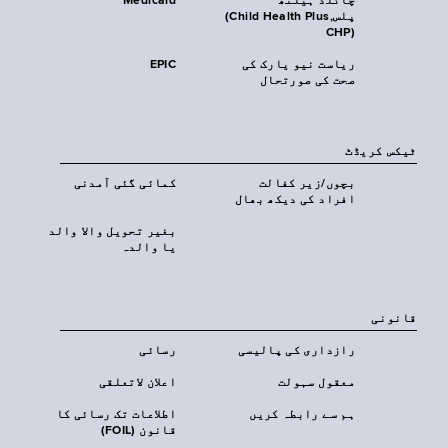
چائلڈ ہیلتھ
Medicaid
پلس‎(Child Health Plus,
CHP)‎
ریاست نیو یارک کی
EPIC
صحت کی صورتحال
ٹیکس کریڈٹ
بچوں/زیر کفالت
کمائی گئی آمدنی
افراد کی دیکھ بھال
بغیر تحویل والا والد
یا والدہ
قانونی
رازداری کی پالیسی
رسائی
معقول سہولت
اعلان لاتعلقی
ہم سے رابطہ کریں
اطلاعات تک رسائی کا
قانون (FOIL)