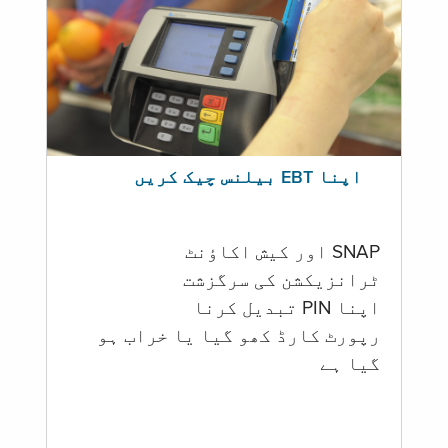
اپنا EBT بیلنس چیک کریں
SNAP اور کیش اکاؤنٹ
ٹرانزیکشن کی سرگزشت
اپنا PIN تبدیل کرنا
رپورٹ کارڈ کھو گیا یا خراب ہو
گيا ہے