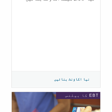
نیا اکاؤنٹ بنائیں
EBT کا بیلنس