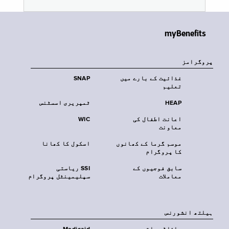
myBenefits
پروگرامز
غذائیت کے بارے میں
SNAP
تعلیم
HEAP
ٹمپریری اسسٹنس
اعانت اطفال کی
WIC
معاونت
موسم گرما کے کھانوں
اسکول کا کھانا
کا پروگرام
سابق فوجیوں کے
SSI ریاستی
معاملات
سپلیمینٹل پروگرام
‏ہیلتھ انشورنس