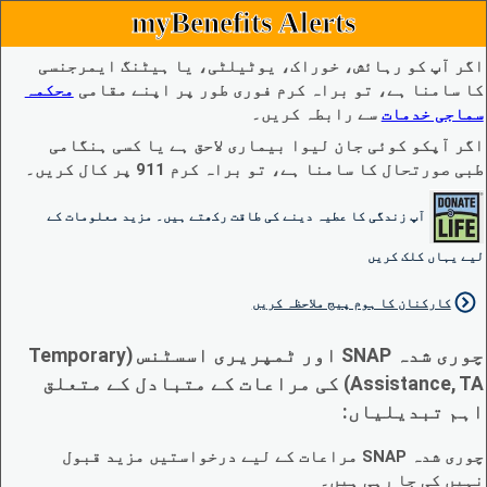
myBenefits Alerts
اگر آپ کو رہائش، خوراک، یوٹیلٹی، یا ہیٹنگ ایمرجنسی
کا سامنا ہے، تو براہ کرم فوری طور پر اپنے مقامی
محکمہ
سماجی خدمات
سے رابطہ کریں۔
اگر آپکو کوئی جان لیوا بیماری لاحق ہے یا کسی ہنگامی
طبی صورتحال کا سامنا ہے، تو براہ کرم 911 پر کال کریں۔
آپ زندگی کا عطیہ دینے کی طاقت رکھتے ہیں۔ مزید معلومات کے
لیے یہاں کلک کریں
کارکنان کا ہوم پیج ملاحظہ کریں
چوری شدہ SNAP اور ٹمپریری اسسٹنس (Temporary
Assistance, TA) کی مراعات کے متبادل کے متعلق
اہم تبدیلیاں:
چوری شدہ SNAP مراعات کے لیے درخواستیں مزید قبول
نہیں کی جا رہی ہیں۔