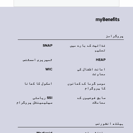
myBenefits
پروگرامز
غذائیت کے بارے میں
SNAP
تعلیم
HEAP
ٹمپریری اسسٹنس
اعانت اطفال کی
WIC
معاونت
موسم گرما کے کھانوں
اسکول کا کھانا
کا پروگرام
سابق فوجیوں کے
SSI ریاستی
معاملات
سپلیمینٹل پروگرام
‏ہیلتھ انشورنس