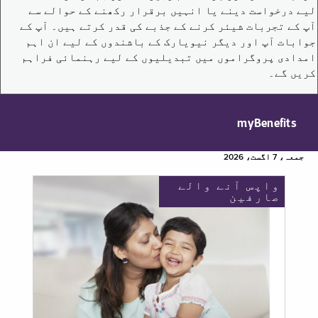
لیے درخواست دینے یا انہیں برقرار رکھنے کے حوالے سے
آپ کے تجربات شیئر کرنے کے جذبے کی قدر کرتے ہیں۔ آپ کے
جوابات آپ اور دیگر نیویارک کے باشندوں کے لیے ان اہم
امدادی پروگراموں میں تبدیلیوں کے لیے رہنمائی فراہم
کریں گے۔
myBenefits
جمعہ، 7 اگست، 2026
واپس آنے والے
صارفین