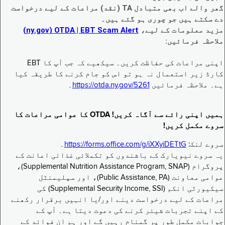
گھر والے اب بھی متبادل TA (نقد) مراعات کے لیے درخواست
دے سکتے ہیں جو چوری ہو گئے ہیں۔
مزید معلومات کے لیے،
EBT Scam Alert ‏| OTDA ‏(ny.gov)
ملاحظہ فرمائیں:
اپنی مراعات کی حفاظت کریں۔ سیکھیے کہ جب آپ کا EBT
کارڈ زیر استعمال نہ ہو تو اس کو جام کرنے کا طریقہ کیا
ہے۔ ملاحظہ فرمائیں
https://otda.ny.gov/5261
۔
ہمیں اپنی رائے سے آگاہ کریں! OTDA کا عوامی مراعات کا
سروے مکمل کریں!
سروے لنک:
https://forms.office.com/g/iXXyiDETtG
۔
یہ سروے نیویارک کے باشندوں کو تکملائی غذائی اعانت کے
پروگرام (Supplemental Nutrition Assistance Program, SNAP)،
عوامی معاونت (Public Assistance, PA)، اور سپلیمنٹل
سیکیورٹی انکم (Supplemental Security Income, SSI) کی
مراعات کے لیے درخواست دینے اور/یا انہیں برقرار رکھنے
کے اپنے تجربات شیئر کرنے کی دعوت دیتا ہے۔ آپ کے
جوابات مکمل طور پر گمنام رہیں گے اور ہم ان فوائد کے