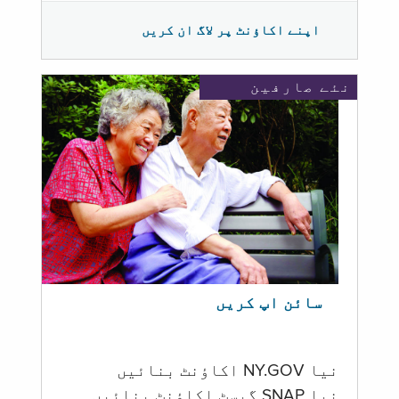
اپنے اکاؤنٹ پر لاگ ان کریں
نئے صارفین
سائن اپ کریں
نیا NY.GOV اکاؤنٹ بنائیں
نیا SNAP گیسٹ اکاؤنٹ بنائیں