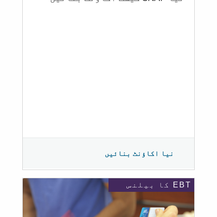
نیا اکاؤنٹ بنائیں
EBT کا بیلنس