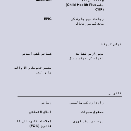
چائلڈ ہیلتھ
Medicaid
پلس‎(Child Health Plus,
CHP)‎
ریاست نیو یارک کی
EPIC
صحت کی صورتحال
ٹیکس کریڈٹ
بچوں/زیر کفالت
کمائی گئی آمدنی
افراد کی دیکھ بھال
بغیر تحویل والا والد
یا والدہ
قانونی
رازداری کی پالیسی
رسائی
معقول سہولت
اعلان لاتعلقی
ہم سے رابطہ کریں
اطلاعات تک رسائی کا
قانون (FOIL)