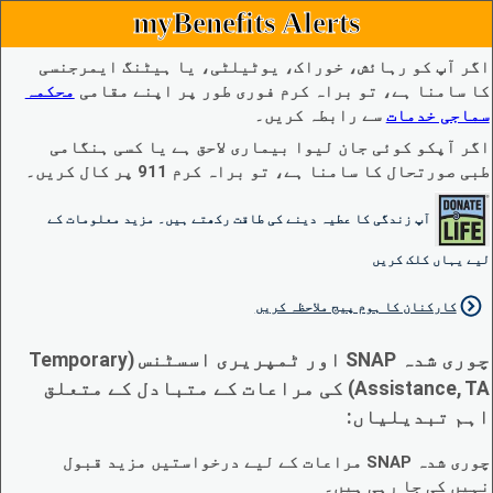
myBenefits Alerts
اگر آپ کو رہائش، خوراک، یوٹیلٹی، یا ہیٹنگ ایمرجنسی
کا سامنا ہے، تو براہ کرم فوری طور پر اپنے مقامی
محکمہ
سماجی خدمات
سے رابطہ کریں۔
اگر آپکو کوئی جان لیوا بیماری لاحق ہے یا کسی ہنگامی
طبی صورتحال کا سامنا ہے، تو براہ کرم 911 پر کال کریں۔
آپ زندگی کا عطیہ دینے کی طاقت رکھتے ہیں۔ مزید معلومات کے
لیے یہاں کلک کریں
کارکنان کا ہوم پیج ملاحظہ کریں
چوری شدہ SNAP اور ٹمپریری اسسٹنس (Temporary
Assistance, TA) کی مراعات کے متبادل کے متعلق
اہم تبدیلیاں:
چوری شدہ SNAP مراعات کے لیے درخواستیں مزید قبول
نہیں کی جا رہی ہیں۔