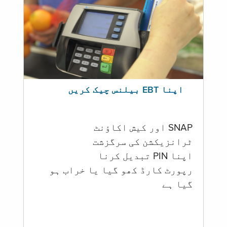
اپنا EBT بیلنس چیک کریں
SNAP اور کیش اکاؤنٹ
ٹرانزیکشن کی سرگزشت
اپنا PIN تبدیل کرنا
رپورٹ کارڈ کھو گیا یا خراب ہو
گيا ہے