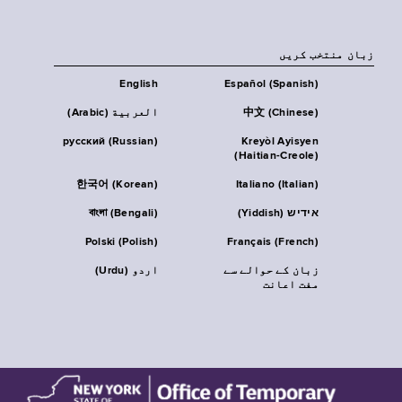
زبان منتخب کریں
English
Español (Spanish)
中文 (Chinese)
العربية (Arabic)
русский (Russian)
Kreyòl Ayisyen
(Haitian-Creole)
한국어 (Korean)
Italiano (Italian)
אידיש (Yiddish)
বাংলা (Bengali)
Polski (Polish)
Français (French)
زبان کے حوالے سے
اردو (Urdu)
مفت اعانت