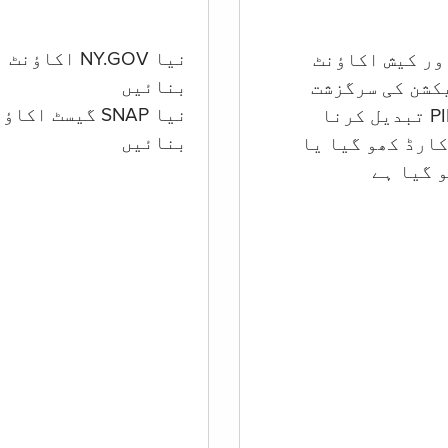
نیا NY.GOV اکاؤنٹ
بنائیں
کشن کی سرگزشت
نیا SNAP گیسٹ اکا
بنائیں
ارڈ کھو گیا یا
 گيا ہے