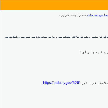
ماجی خدمات
سے رابطہ کریں۔
گی کا عطیہ دینے کی طاقت رکھتے ہیں۔ مزید معلومات کے لیے یہاں کلک کریں
https://otda.ny.gov/5261
۔