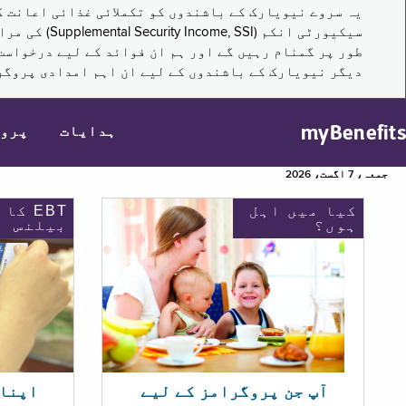
سیکیورٹی ا
طور پر گمنام رہیں گے اور ہم ان فوائد کے لیے درخواست
دیگر نیویارک کے باشندوں کے لیے ان اہم امدادی پروگر
myBenefits
ہدایات
پرو
جمعہ، 7 اگست، 2026
کیا میں اہل
EBT کا
ہوں؟
بیلنس
اپنا EBT بیلنس چیک ک
آپ جن پروگرامز کے لیے