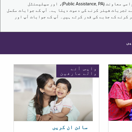
یہ سروے نیویارک کے باشندوں کو تکملائی غذائی اعانت کے پروگرام (Supplemental Nutrition Assistance Program, SNAP)، عوامی معاونت (Public Assistance, PA)، اور سپلیمنٹل
یں برقرار رکھنے کے اپنے تجربات شیئر کرنے کی دعوت دیتا ہے۔ آپ کے جوابات مکمل
 کرنے کے جذبے کی قدر کرتے ہیں۔ آپ کے جوابات آپ اور
یں
واپس آنے
والے صارفین
سائن ان کریں