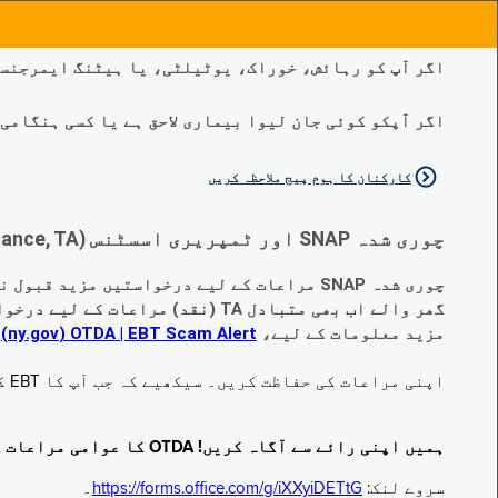
اگر آپ کو رہائش، خوراک، یوٹیلٹی، یا ہیٹنگ ایمرجنسی
اگر آپکو کوئی جان لیوا بیماری لاحق ہے یا کسی ہنگامی طبی صورتح
کارکنان کا ہوم پیج ملاحظہ کریں
چوری شدہ SNAP اور ٹمپریری اسسٹنس (Temporary Assistance, TA) کی مراعات کے متبادل کے متعلق اہم تبدیلیاں:
چوری شدہ SNAP مراعات کے لیے درخواستیں مزید قبول نہیں کی جا رہی ہیں۔
گھر والے اب بھی متبادل TA (نقد) مراعات کے لیے درخواست دے سکتے ہیں جو چوری ہو گئے ہیں۔
مزید معلومات کے لیے،
EBT Scam Alert ‏| OTDA ‏(ny.gov)
م
اپنی مراعات کی حفاظت کریں۔ سیکھیے کہ جب آپ کا EBT کارڈ زیر استعمال نہ ہو تو اس کو جام کرنے کا طریقہ کیا ہے۔ ملاحظہ فرمائیں
ہمیں اپنی رائے سے آگاہ کریں! OTDA کا عوامی مراعات کا سروے مکمل کریں!
سروے لنک:
https://forms.office.com/g/iXXyiDETtG
۔