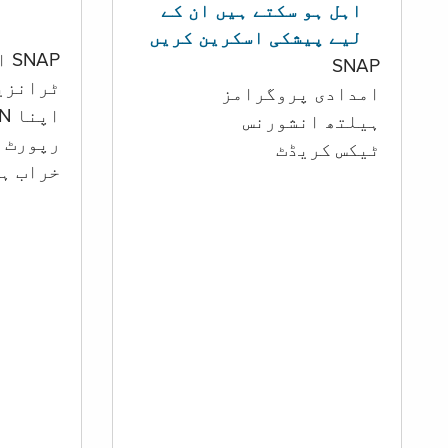
اہل ہو سکتے ہیں ان کے
لیے پیشکی اسکرین کریں
SNAP اور کیش اکاؤنٹ
SNAP
ٹرانزی
امدادی پروگرامز
اپنا PIN تبدیل کرنا
‏ہیلتھ انشورنس
رپورٹ ک
ٹیکس کریڈٹ
خراب ہو