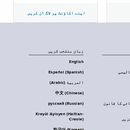
اپنے اکاؤنٹ پر لاگ ان کریں
زبان منتخب کریں
English
الیسی
Español (Spanish)
العربية (Arabic)
中文 (Chinese)
ائی کا قانون
русский (Russian)
Kreyòl Ayisyen (Haitian-
ریں
Creole)
한국어 (Korean)