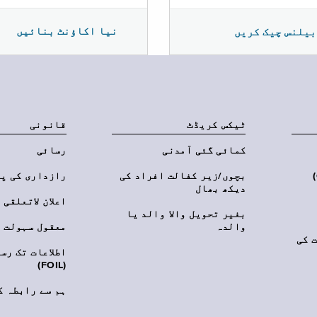
نیا اکاؤنٹ بنائیں
بیلنس چیک کریں
ٹیکس کریڈٹ
قانونی
کمائی گئی آمدنی
رسائی
‎(C
بچوں/زیر کفالت افراد کی
رازداری کی پ
دیکھ بھال
اعلان لاتعلقی
بغیر تحویل والا والد یا
والدہ
معقول سہولت
 کی
اطلاعات تک رس
(FOIL)
ہم سے رابطہ ک