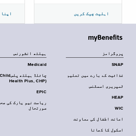
اپنا 
اہلیت چیک کریں
myBenefits
پروگرامز
‏ہیلتھ انشورنس
Medicaid
SNAP
غذائیت کے بارے میں تعلیم
چائلڈ ہیلتھ پلسhild
Health Plus, CHP)‎
ٹمپریری اسسٹنس
EPIC
HEAP
ریاست نیو یارک کی صحت
WIC
صورتحال
اعانت اطفال کی معاونت
اسکول کا کھانا