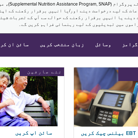
نکم (Supplemental Security Income, SSI) کی مراعات کے لیے درخواست دینے اور/یا انہ
 دینے یا انہیں برقرار رکھنے کے حوالے سے آپ کے تجربات شیئر
اموں میں تبدیلیوں کے لیے رہنمائی فراہم کریں گے۔
گرامز
وسائل
زبان منتخب کریں
سائن ان کر
نئے صارفین
سائن اپ کریں
ریں