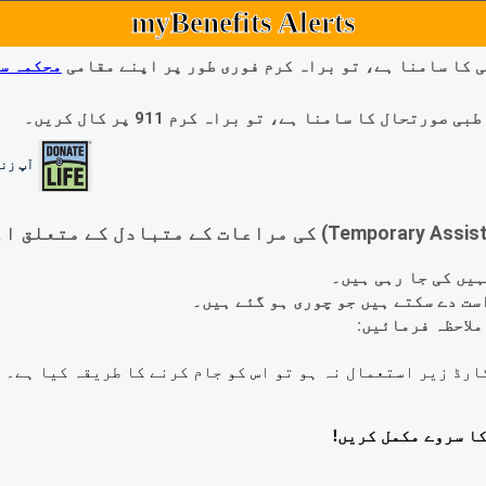
myBenefits Alerts
 کا سامنا ہے، تو براہ کرم فوری طور پر اپنے مقامی
محکمہ س
ال کا سامنا ہے، تو براہ کرم 911 پر کال کریں۔
آپ زند
لاحظہ فرمائیں: