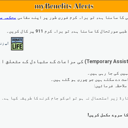
myBenefits Alerts
 کا سامنا ہے، تو براہ کرم فوری طور پر اپنے مقامی
محکمہ س
ال کا سامنا ہے، تو براہ کرم 911 پر کال کریں۔
آپ زند
لاحظہ فرمائیں: