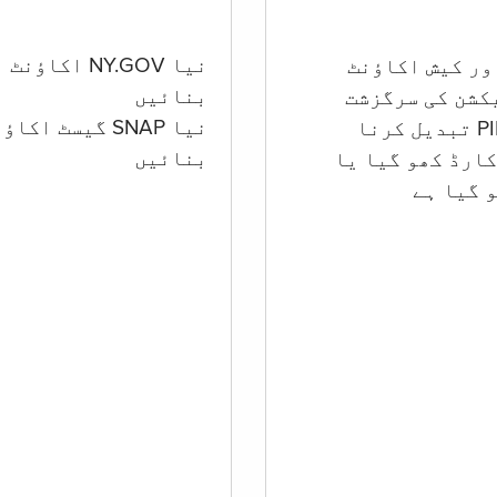
نیا NY.GOV اکاؤنٹ
بنائیں
کشن کی سرگزشت
نیا SNAP گیسٹ اکا
بنائیں
ارڈ کھو گیا یا
 گيا ہے