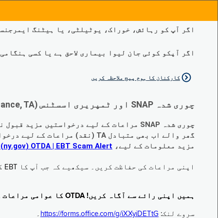
اگر آپ کو رہائش، خوراک، یوٹیلٹی، یا ہیٹنگ ایمرجنسی
اگر آپکو کوئی جان لیوا بیماری لاحق ہے یا کسی ہنگامی طبی صورتح
کارکنان کا ہوم پیج ملاحظہ کریں
چوری شدہ SNAP اور ٹمپریری اسسٹنس (Temporary Assistance, TA) کی مراعات کے متبادل کے متعلق اہم تبدیلیاں:
چوری شدہ SNAP مراعات کے لیے درخواستیں مزید قبول نہیں کی جا رہی ہیں۔
گھر والے اب بھی متبادل TA (نقد) مراعات کے لیے درخواست دے سکتے ہیں جو چوری ہو گئے ہیں۔
مزید معلومات کے لیے،
EBT Scam Alert ‏| OTDA ‏(ny.gov)
م
اپنی مراعات کی حفاظت کریں۔ سیکھیے کہ جب آپ کا EBT کارڈ زیر استعمال نہ ہو تو اس کو جام کرنے کا طریقہ کیا ہے۔ ملاحظہ فرمائیں
ہمیں اپنی رائے سے آگاہ کریں! OTDA کا عوامی مراعات کا سروے مکمل کریں!
سروے لنک:
https://forms.office.com/g/iXXyiDETtG
۔