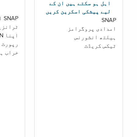
اہل ہو سکتے ہیں ان کے
لیے پیشکی اسکرین کریں
SNAP اور کیش اکاؤنٹ
SNAP
ٹرانزی
امدادی پروگرامز
اپنا PIN تبدیل کرنا
‏ہیلتھ انشورنس
رپورٹ ک
ٹیکس کریڈٹ
خراب ہو