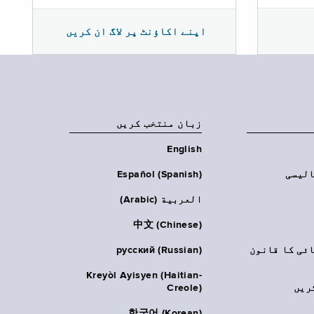
اپنے اکاؤنٹ پر لاگ ان کریں
زبان منتخب کریں
English
الیسی
Español (Spanish)
العربية (Arabic)
中文 (Chinese)
ائی کا قانون
русский (Russian)
Kreyòl Ayisyen (Haitian-
ریں
Creole)
한국어 (Korean)