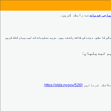
ماجی خدمات
سے رابطہ کریں۔
گی کا عطیہ دینے کی طاقت رکھتے ہیں۔ مزید معلومات کے لیے یہاں کلک کریں
https://otda.ny.gov/5261
۔