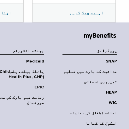
اپنا 
اہلیت چیک کریں
myBenefits
پروگرامز
‏ہیلتھ انشورنس
Medicaid
SNAP
غذائیت کے بارے میں تعلیم
چائلڈ ہیلتھ پلسhild
Health Plus, CHP)‎
ٹمپریری اسسٹنس
EPIC
HEAP
ریاست نیو یارک کی صحت
WIC
صورتحال
اعانت اطفال کی معاونت
اسکول کا کھانا