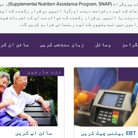
نکم (Supplemental Security Income, SSI) کی مراعات کے لیے درخواست دینے اور/یا انہ
 دینے یا انہیں برقرار رکھنے کے حوالے سے آپ کے تجربات شیئر
اموں میں تبدیلیوں کے لیے رہنمائی فراہم کریں گے۔
گرامز
وسائل
زبان منتخب کریں
سائن ان کر
نئے صارفین
سائن اپ کریں
ریں