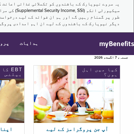
سیکیورٹی ا
طور پر گمنام رہیں گے اور ہم ان فوائد کے لیے درخواست
دیگر نیویارک کے باشندوں کے لیے ان اہم امدادی پروگر
myBenefits
ہدایات
پرو
جمعہ، 7 اگست، 2026
کیا میں اہل
EBT کا
ہوں؟
بیلنس
اپنا EBT بیلنس چیک ک
آپ جن پروگرامز کے لیے