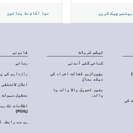
نیا اکاؤنٹ بنائیں
بیلنس چیک کریں
ٹیکس کریڈٹ
قانونی
کمائی گئی آمدنی
رسائی
‎(C
بچوں/زیر کفالت افراد کی
رازداری کی پ
دیکھ بھال
اعلان لاتعلقی
بغیر تحویل والا والد یا
والدہ
معقول سہولت
 کی
اطلاعات تک رس
(FOIL)
ہم سے رابطہ ک