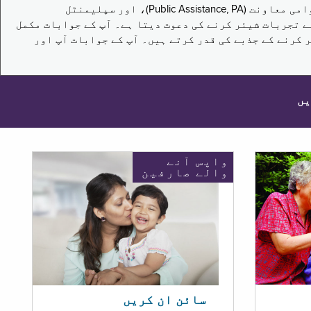
یہ سروے نیویارک کے باشندوں کو تکملائی غذائی اعانت کے پروگرام (Supplemental Nutrition Assistance Program, SNAP)، عوامی معاونت (Public Assistance, PA)، اور سپلیمنٹل
یں برقرار رکھنے کے اپنے تجربات شیئر کرنے کی دعوت دیتا ہے۔ آپ کے جوابات مکمل
 کرنے کے جذبے کی قدر کرتے ہیں۔ آپ کے جوابات آپ اور
یں
واپس آنے
والے صارفین
سائن ان کریں