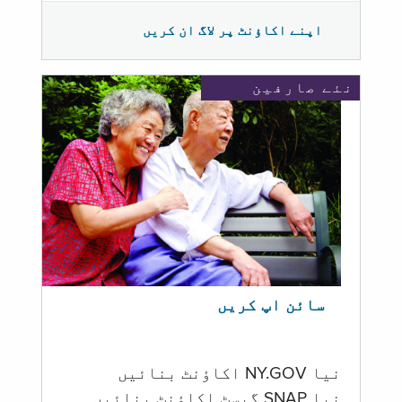
اپنے اکاؤنٹ پر لاگ ان کریں
نئے صارفین
سائن اپ کریں
نیا NY.GOV اکاؤنٹ بنائیں
نیا SNAP گیسٹ اکاؤنٹ بنائیں