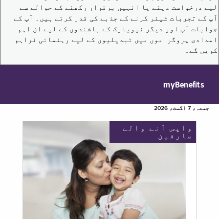
لیے درخواست دینے یا انہیں برقرار رکھنے کے حوالے سے
آپ کے تجربات شیئر کرنے کے جذبے کی قدر کرتے ہیں۔ آپ کے
جوابات آپ اور دیگر نیویارک کے باشندوں کے لیے ان اہم
امدادی پروگراموں میں تبدیلیوں کے لیے رہنمائی فراہم
کریں گے۔
myBenefits
جمعہ، 7 اگست، 2026
واپس آنے والے
صارفین