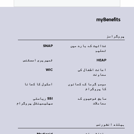
myBenefits
پروگرامز
غذائیت کے بارے میں
SNAP
تعلیم
HEAP
ٹمپریری اسسٹنس
اعانت اطفال کی
WIC
معاونت
موسم گرما کے کھانوں
اسکول کا کھانا
کا پروگرام
سابق فوجیوں کے
SSI ریاستی
معاملات
سپلیمینٹل پروگرام
‏ہیلتھ انشورنس