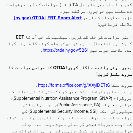
گھر والے اب بھی متبادل TA (نقد) مراعات کے لیے درخواست
دے سکتے ہیں جو چوری ہو گئے ہیں۔
مزید معلومات کے لیے،
EBT Scam Alert ‏| OTDA ‏(ny.gov)
ملاحظہ فرمائیں:
اپنی مراعات کی حفاظت کریں۔ سیکھیے کہ جب آپ کا EBT
کارڈ زیر استعمال نہ ہو تو اس کو جام کرنے کا طریقہ کیا
ہے۔ ملاحظہ فرمائیں
https://otda.ny.gov/5261
۔
ہمیں اپنی رائے سے آگاہ کریں! OTDA کا عوامی مراعات کا
سروے مکمل کریں!
سروے لنک:
https://forms.office.com/g/iXXyiDETtG
۔
یہ سروے نیویارک کے باشندوں کو تکملائی غذائی اعانت کے
پروگرام (Supplemental Nutrition Assistance Program, SNAP)،
عوامی معاونت (Public Assistance, PA)، اور سپلیمنٹل
سیکیورٹی انکم (Supplemental Security Income, SSI) کی
مراعات کے لیے درخواست دینے اور/یا انہیں برقرار رکھنے
کے اپنے تجربات شیئر کرنے کی دعوت دیتا ہے۔ آپ کے
جوابات مکمل طور پر گمنام رہیں گے اور ہم ان فوائد کے