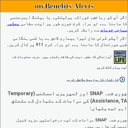
myBenefits Alerts
اگر آپ کو رہائش، خوراک، یوٹیلٹی، یا ہیٹنگ ایمرجنسی
کا سامنا ہے، تو براہ کرم فوری طور پر اپنے مقامی
محکمہ
سماجی خدمات
سے رابطہ کریں۔
اگر آپکو کوئی جان لیوا بیماری لاحق ہے یا کسی ہنگامی
طبی صورتحال کا سامنا ہے، تو براہ کرم 911 پر کال کریں۔
آپ زندگی کا عطیہ دینے کی طاقت رکھتے ہیں۔ مزید معلومات کے
لیے یہاں کلک کریں
کارکنان کا ہوم پیج ملاحظہ کریں
چوری شدہ SNAP اور ٹمپریری اسسٹنس (Temporary
Assistance, TA) کی مراعات کے متبادل کے متعلق
اہم تبدیلیاں:
چوری شدہ SNAP مراعات کے لیے درخواستیں مزید قبول
نہیں کی جا رہی ہیں۔