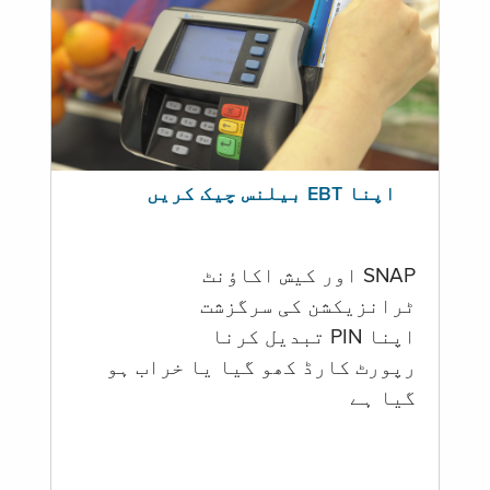
اپنا EBT بیلنس چیک کریں
SNAP اور کیش اکاؤنٹ
ٹرانزیکشن کی سرگزشت
اپنا PIN تبدیل کرنا
رپورٹ کارڈ کھو گیا یا خراب ہو
گيا ہے