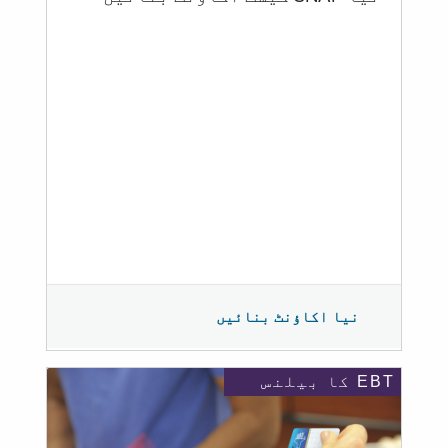
نیا اکاؤنٹ بنائیں
EBT کا بیلنس