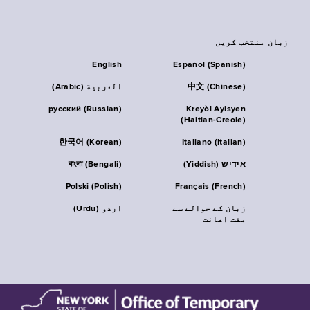
زبان منتخب کریں
English
Español (Spanish)
中文 (Chinese)
العربية (Arabic)
русский (Russian)
Kreyòl Ayisyen
(Haitian-Creole)
한국어 (Korean)
Italiano (Italian)
אידיש (Yiddish)
বাংলা (Bengali)
Polski (Polish)
Français (French)
زبان کے حوالے سے
اردو (Urdu)
مفت اعانت