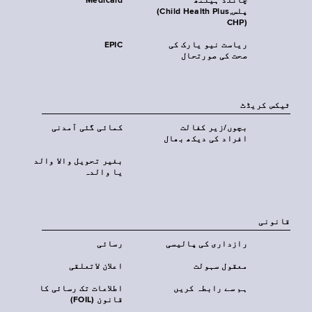
چائلڈ ہیلتھ
Medicaid
پلس‎(Child Health Plus,
CHP)‎
ریاست نیو یارک کی
EPIC
صحت کی صورتحال
ٹیکس کریڈٹ
بچوں/زیر کفالت
کمائی گئی آمدنی
افراد کی دیکھ بھال
بغیر تحویل والا والد
یا والدہ
قانونی
رازداری کی پالیسی
رسائی
معقول سہولت
اعلان لاتعلقی
ہم سے رابطہ کریں
اطلاعات تک رسائی کا
قانون (FOIL)