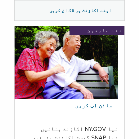
اپنے اکاؤنٹ پر لاگ ان کریں
نئے صارفین
سائن اپ کریں
نیا NY.GOV اکاؤنٹ بنائیں
نیا SNAP گیسٹ اکاؤنٹ بنائیں