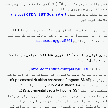
گھر والے اب بھی متبادل TA (نقد) مراعات کے لیے درخواست
دے سکتے ہیں جو چوری ہو گئے ہیں۔
مزید معلومات کے لیے،
EBT Scam Alert ‏| OTDA ‏(ny.gov)
ملاحظہ فرمائیں:
اپنی مراعات کی حفاظت کریں۔ سیکھیے کہ جب آپ کا EBT
کارڈ زیر استعمال نہ ہو تو اس کو جام کرنے کا طریقہ کیا
ہے۔ ملاحظہ فرمائیں
https://otda.ny.gov/5261
۔
ہمیں اپنی رائے سے آگاہ کریں! OTDA کا عوامی مراعات کا
سروے مکمل کریں!
سروے لنک:
https://forms.office.com/g/iXXyiDETtG
۔
یہ سروے نیویارک کے باشندوں کو تکملائی غذائی اعانت کے
پروگرام (Supplemental Nutrition Assistance Program, SNAP)،
عوامی معاونت (Public Assistance, PA)، اور سپلیمنٹل
سیکیورٹی انکم (Supplemental Security Income, SSI) کی
مراعات کے لیے درخواست دینے اور/یا انہیں برقرار رکھنے
کے اپنے تجربات شیئر کرنے کی دعوت دیتا ہے۔ آپ کے
جوابات مکمل طور پر گمنام رہیں گے اور ہم ان فوائد کے