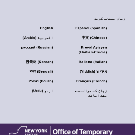
زبان منتخب کریں
English
Español (Spanish)
中文 (Chinese)
العربية (Arabic)
русский (Russian)
Kreyòl Ayisyen
(Haitian-Creole)
한국어 (Korean)
Italiano (Italian)
אידיש (Yiddish)
বাংলা (Bengali)
Polski (Polish)
Français (French)
زبان کے حوالے سے
اردو (Urdu)
مفت اعانت