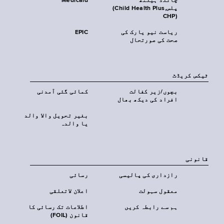
چائلڈ ہیلتھ
Medicaid
پلس‎(Child Health Plus,
CHP)‎
ریاست نیو یارک کی
EPIC
صحت کی صورتحال
ٹیکس کریڈٹ
بچوں/زیر کفالت
کمائی گئی آمدنی
افراد کی دیکھ بھال
بغیر تحویل والا والد
یا والدہ
قانونی
رازداری کی پالیسی
رسائی
معقول سہولت
اعلان لاتعلقی
ہم سے رابطہ کریں
اطلاعات تک رسائی کا
قانون (FOIL)