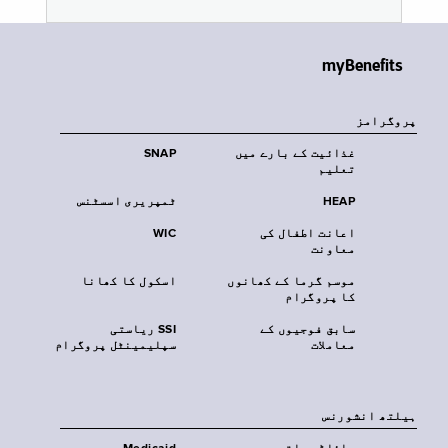
myBenefits
پروگرامز
غذائیت کے بارے میں
SNAP
تعلیم
HEAP
ٹمپریری اسسٹنس
اعانت اطفال کی
WIC
معاونت
موسم گرما کے کھانوں
اسکول کا کھانا
کا پروگرام
سابق فوجیوں کے
SSI ریاستی
معاملات
سپلیمینٹل پروگرام
‏ہیلتھ انشورنس