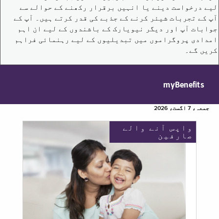
لیے درخواست دینے یا انہیں برقرار رکھنے کے حوالے سے
آپ کے تجربات شیئر کرنے کے جذبے کی قدر کرتے ہیں۔ آپ کے
جوابات آپ اور دیگر نیویارک کے باشندوں کے لیے ان اہم
امدادی پروگراموں میں تبدیلیوں کے لیے رہنمائی فراہم
کریں گے۔
myBenefits
جمعہ، 7 اگست، 2026
واپس آنے والے
صارفین