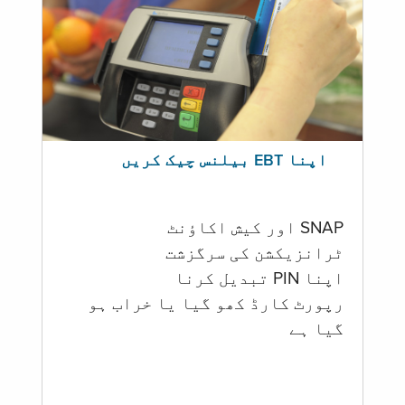
اپنا EBT بیلنس چیک کریں
SNAP اور کیش اکاؤنٹ
ٹرانزیکشن کی سرگزشت
اپنا PIN تبدیل کرنا
رپورٹ کارڈ کھو گیا یا خراب ہو
گيا ہے