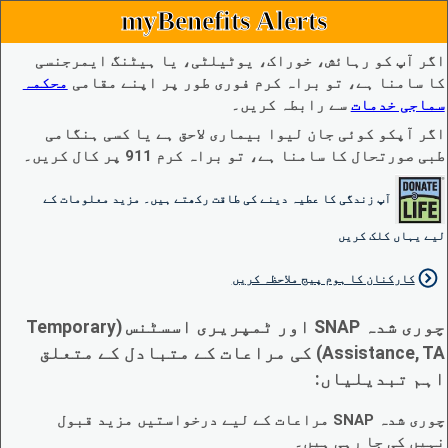
myBenefits Alerts
اگر آپ کو رہائش، خوراک، یوٹیلٹی، یا ہیٹنگ ایمرجنسی
کا سامنا ہے، تو براہ کرم فوری طور پر اپنے مقامی
محکمہ
سماجی خدمات
سے رابطہ کریں۔
اگر آپکو کوئی جان لیوا بیماری لاحق ہے یا کسی ہنگامی
طبی صورتحال کا سامنا ہے، تو براہ کرم 911 پر کال کریں۔
آپ زندگی کا عطیہ دینے کی طاقت رکھتے ہیں۔ مزید معلومات کے
لیے یہاں کلک کریں
کارکنان کا ہوم پیج ملاحظہ کریں
چوری شدہ SNAP اور ٹمپریری اسسٹنس (Temporary
Assistance, TA) کی مراعات کے متبادل کے متعلق
اہم تبدیلیاں:
چوری شدہ SNAP مراعات کے لیے درخواستیں مزید قبول
نہیں کی جا رہی ہیں۔