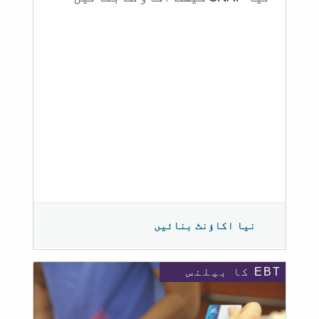
نیا اکاؤنٹ بنائیں
EBT کا بیلنس