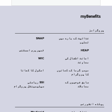
myBenefits
پروگرامز
غذائیت کے بارے میں
SNAP
تعلیم
HEAP
ٹمپریری اسسٹنس
اعانت اطفال کی
WIC
معاونت
موسم گرما کے کھانوں
اسکول کا کھانا
کا پروگرام
سابق فوجیوں کے
SSI ریاستی
معاملات
سپلیمینٹل پروگرام
‏ہیلتھ انشورنس