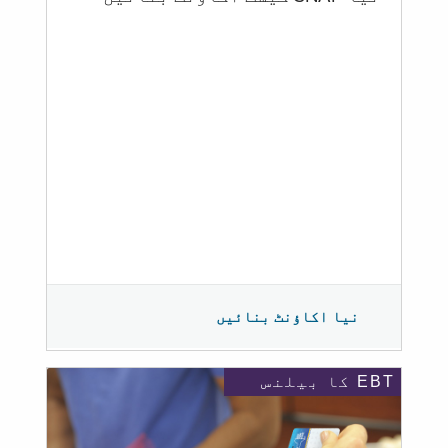
نیا اکاؤنٹ بنائیں
EBT کا بیلنس