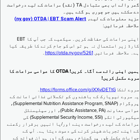
گھر والے اب بھی متبادل TA (نقد) مراعات کے لیے درخواست
دے سکتے ہیں جو چوری ہو گئے ہیں۔
مزید معلومات کے لیے،
EBT Scam Alert ‏| OTDA ‏(ny.gov)
ملاحظہ فرمائیں:
اپنی مراعات کی حفاظت کریں۔ سیکھیے کہ جب آپ کا EBT
کارڈ زیر استعمال نہ ہو تو اس کو جام کرنے کا طریقہ کیا
ہے۔ ملاحظہ فرمائیں
https://otda.ny.gov/5261
۔
ہمیں اپنی رائے سے آگاہ کریں! OTDA کا عوامی مراعات کا
سروے مکمل کریں!
سروے لنک:
https://forms.office.com/g/iXXyiDETtG
۔
یہ سروے نیویارک کے باشندوں کو تکملائی غذائی اعانت کے
پروگرام (Supplemental Nutrition Assistance Program, SNAP)،
عوامی معاونت (Public Assistance, PA)، اور سپلیمنٹل
سیکیورٹی انکم (Supplemental Security Income, SSI) کی
مراعات کے لیے درخواست دینے اور/یا انہیں برقرار رکھنے
کے اپنے تجربات شیئر کرنے کی دعوت دیتا ہے۔ آپ کے
جوابات مکمل طور پر گمنام رہیں گے اور ہم ان فوائد کے