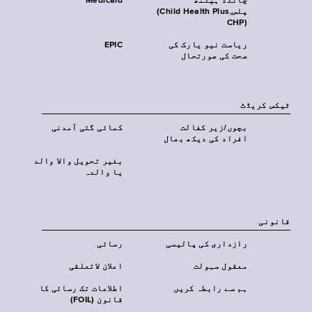
چائلڈ ہیلتھ
Medicaid
پلس‎(Child Health Plus,
CHP)‎
ریاست نیو یارک کی
EPIC
صحت کی صورتحال
ٹیکس کریڈٹ
بچوں/زیر کفالت
کمائی گئی آمدنی
افراد کی دیکھ بھال
بغیر تحویل والا والد
یا والدہ
قانونی
رازداری کی پالیسی
رسائی
معقول سہولت
اعلان لاتعلقی
ہم سے رابطہ کریں
اطلاعات تک رسائی کا
قانون (FOIL)