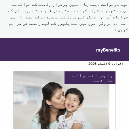
لیے درخواست دینے یا انہیں برقرار رکھنے کے حوالے سے
آپ کے تجربات شیئر کرنے کے جذبے کی قدر کرتے ہیں۔ آپ کے
جوابات آپ اور دیگر نیویارک کے باشندوں کے لیے ان اہم
امدادی پروگراموں میں تبدیلیوں کے لیے رہنمائی فراہم
کریں گے۔
myBenefits
اتوار، 9 اگست، 2026
واپس آنے والے
صارفین