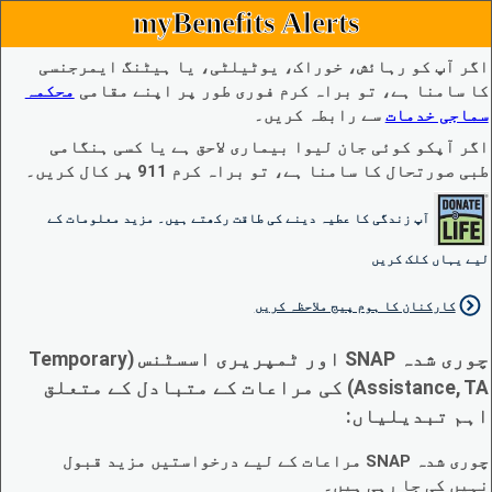
myBenefits Alerts
اگر آپ کو رہائش، خوراک، یوٹیلٹی، یا ہیٹنگ ایمرجنسی
کا سامنا ہے، تو براہ کرم فوری طور پر اپنے مقامی
محکمہ
سماجی خدمات
سے رابطہ کریں۔
اگر آپکو کوئی جان لیوا بیماری لاحق ہے یا کسی ہنگامی
طبی صورتحال کا سامنا ہے، تو براہ کرم 911 پر کال کریں۔
آپ زندگی کا عطیہ دینے کی طاقت رکھتے ہیں۔ مزید معلومات کے
لیے یہاں کلک کریں
کارکنان کا ہوم پیج ملاحظہ کریں
چوری شدہ SNAP اور ٹمپریری اسسٹنس (Temporary
Assistance, TA) کی مراعات کے متبادل کے متعلق
اہم تبدیلیاں:
چوری شدہ SNAP مراعات کے لیے درخواستیں مزید قبول
نہیں کی جا رہی ہیں۔