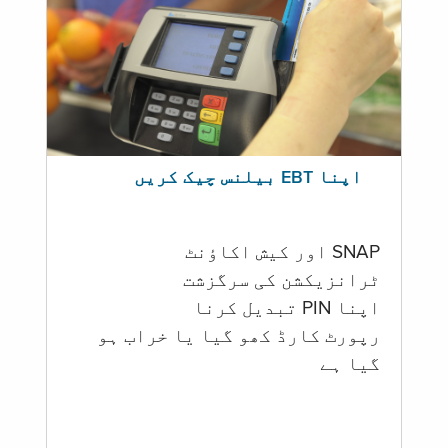
اپنا EBT بیلنس چیک کریں
SNAP اور کیش اکاؤنٹ
ٹرانزیکشن کی سرگزشت
اپنا PIN تبدیل کرنا
رپورٹ کارڈ کھو گیا یا خراب ہو
گيا ہے