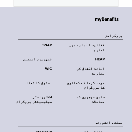
myBenefits
پروگرامز
غذائیت کے بارے میں
SNAP
تعلیم
HEAP
ٹمپریری اسسٹنس
اعانت اطفال کی
WIC
معاونت
موسم گرما کے کھانوں
اسکول کا کھانا
کا پروگرام
سابق فوجیوں کے
SSI ریاستی
معاملات
سپلیمینٹل پروگرام
‏ہیلتھ انشورنس