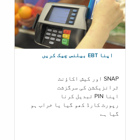
اپنا EBT بیلنس چیک کریں
SNAP اور کیش اکاؤنٹ
ٹرانزیکشن کی سرگزشت
اپنا PIN تبدیل کرنا
رپورٹ کارڈ کھو گیا یا خراب ہو
گيا ہے