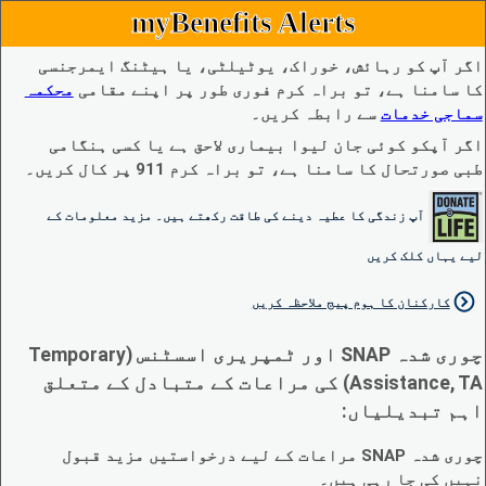
myBenefits Alerts
اگر آپ کو رہائش، خوراک، یوٹیلٹی، یا ہیٹنگ ایمرجنسی
کا سامنا ہے، تو براہ کرم فوری طور پر اپنے مقامی
محکمہ
سماجی خدمات
سے رابطہ کریں۔
اگر آپکو کوئی جان لیوا بیماری لاحق ہے یا کسی ہنگامی
طبی صورتحال کا سامنا ہے، تو براہ کرم 911 پر کال کریں۔
آپ زندگی کا عطیہ دینے کی طاقت رکھتے ہیں۔ مزید معلومات کے
لیے یہاں کلک کریں
کارکنان کا ہوم پیج ملاحظہ کریں
چوری شدہ SNAP اور ٹمپریری اسسٹنس (Temporary
Assistance, TA) کی مراعات کے متبادل کے متعلق
اہم تبدیلیاں:
چوری شدہ SNAP مراعات کے لیے درخواستیں مزید قبول
نہیں کی جا رہی ہیں۔