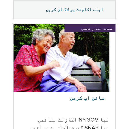
اپنے اکاؤنٹ پر لاگ ان کریں
نئے صارفین
سائن اپ کریں
نیا NY.GOV اکاؤنٹ بنائیں
نیا SNAP گیسٹ اکاؤنٹ بنائیں