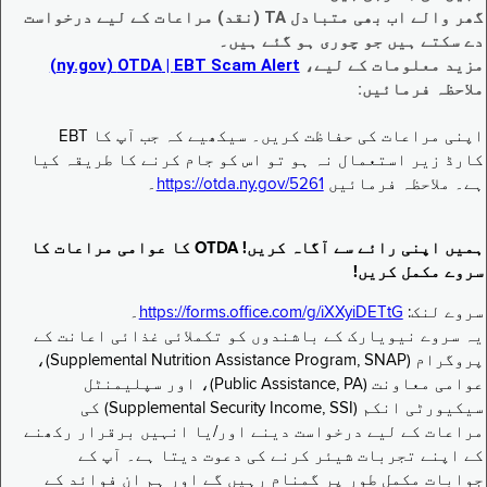
گھر والے اب بھی متبادل TA (نقد) مراعات کے لیے درخواست
دے سکتے ہیں جو چوری ہو گئے ہیں۔
مزید معلومات کے لیے،
EBT Scam Alert ‏| OTDA ‏(ny.gov)
ملاحظہ فرمائیں:
اپنی مراعات کی حفاظت کریں۔ سیکھیے کہ جب آپ کا EBT
کارڈ زیر استعمال نہ ہو تو اس کو جام کرنے کا طریقہ کیا
ہے۔ ملاحظہ فرمائیں
https://otda.ny.gov/5261
۔
ہمیں اپنی رائے سے آگاہ کریں! OTDA کا عوامی مراعات کا
سروے مکمل کریں!
سروے لنک:
https://forms.office.com/g/iXXyiDETtG
۔
یہ سروے نیویارک کے باشندوں کو تکملائی غذائی اعانت کے
پروگرام (Supplemental Nutrition Assistance Program, SNAP)،
عوامی معاونت (Public Assistance, PA)، اور سپلیمنٹل
سیکیورٹی انکم (Supplemental Security Income, SSI) کی
مراعات کے لیے درخواست دینے اور/یا انہیں برقرار رکھنے
کے اپنے تجربات شیئر کرنے کی دعوت دیتا ہے۔ آپ کے
جوابات مکمل طور پر گمنام رہیں گے اور ہم ان فوائد کے