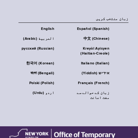
زبان منتخب کریں
English
Español (Spanish)
中文 (Chinese)
العربية (Arabic)
русский (Russian)
Kreyòl Ayisyen
(Haitian-Creole)
한국어 (Korean)
Italiano (Italian)
אידיש (Yiddish)
বাংলা (Bengali)
Polski (Polish)
Français (French)
زبان کے حوالے سے
اردو (Urdu)
مفت اعانت