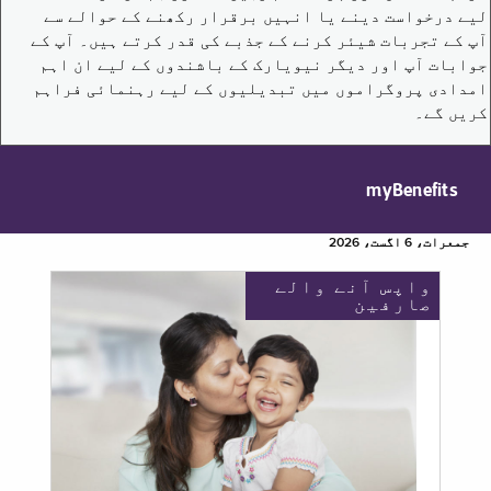
لیے درخواست دینے یا انہیں برقرار رکھنے کے حوالے سے
آپ کے تجربات شیئر کرنے کے جذبے کی قدر کرتے ہیں۔ آپ کے
جوابات آپ اور دیگر نیویارک کے باشندوں کے لیے ان اہم
امدادی پروگراموں میں تبدیلیوں کے لیے رہنمائی فراہم
کریں گے۔
myBenefits
جمعرات، 6 اگست، 2026
واپس آنے والے
صارفین