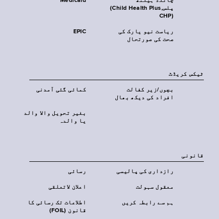
چائلڈ ہیلتھ
Medicaid
پلس‎(Child Health Plus,
CHP)‎
ریاست نیو یارک کی
EPIC
صحت کی صورتحال
ٹیکس کریڈٹ
بچوں/زیر کفالت
کمائی گئی آمدنی
افراد کی دیکھ بھال
بغیر تحویل والا والد
یا والدہ
قانونی
رازداری کی پالیسی
رسائی
معقول سہولت
اعلان لاتعلقی
ہم سے رابطہ کریں
اطلاعات تک رسائی کا
قانون (FOIL)