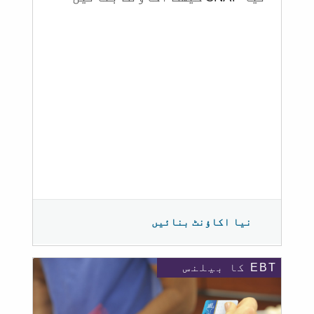
نیا اکاؤنٹ بنائیں
EBT کا بیلنس