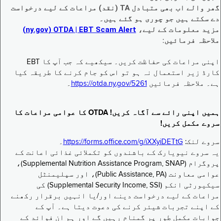
گھر والے اب بھی متبادل TA (نقد) مراعات کے لیے درخواست
دے سکتے ہیں جو چوری ہو گئے ہیں۔
مزید معلومات کے لیے،
EBT Scam Alert ‏| OTDA ‏(ny.gov)
ملاحظہ فرمائیں:
اپنی مراعات کی حفاظت کریں۔ سیکھیے کہ جب آپ کا EBT
کارڈ زیر استعمال نہ ہو تو اس کو جام کرنے کا طریقہ کیا
ہے۔ ملاحظہ فرمائیں
https://otda.ny.gov/5261
۔
ہمیں اپنی رائے سے آگاہ کریں! OTDA کا عوامی مراعات کا
سروے مکمل کریں!
سروے لنک:
https://forms.office.com/g/iXXyiDETtG
۔
یہ سروے نیویارک کے باشندوں کو تکملائی غذائی اعانت کے
پروگرام (Supplemental Nutrition Assistance Program, SNAP)،
عوامی معاونت (Public Assistance, PA)، اور سپلیمنٹل
سیکیورٹی انکم (Supplemental Security Income, SSI) کی
مراعات کے لیے درخواست دینے اور/یا انہیں برقرار رکھنے
کے اپنے تجربات شیئر کرنے کی دعوت دیتا ہے۔ آپ کے
جوابات مکمل طور پر گمنام رہیں گے اور ہم ان فوائد کے