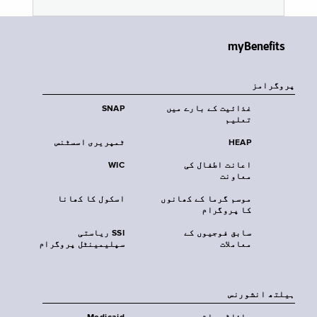
myBenefits
پروگرامز
غذائیت کے بارے میں
SNAP
تعلیم
HEAP
ٹمپریری اسسٹنس
اعانت اطفال کی
WIC
معاونت
موسم گرما کے کھانوں
اسکول کا کھانا
کا پروگرام
سابق فوجیوں کے
SSI ریاستی
معاملات
سپلیمینٹل پروگرام
‏ہیلتھ انشورنس