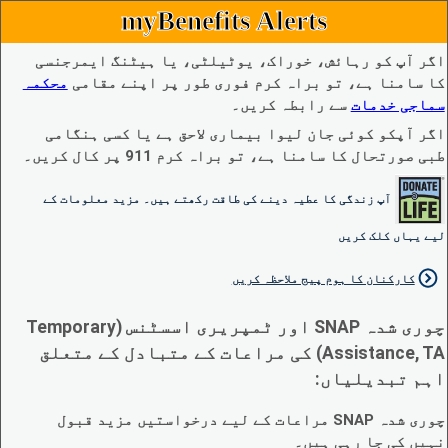
myBenefits Alerts
اگر آپ کو رہائش، خوراک، یوٹیلٹی، یا ہیٹنگ ایمرجنسی
کا سامنا ہے، تو براہ کرم فوری طور پر اپنے مقامی
محکمہ
سماجی خدمات
سے رابطہ کریں۔
اگر آپکو کوئی جان لیوا بیماری لاحق ہے یا کسی ہنگامی
طبی صورتحال کا سامنا ہے، تو براہ کرم 911 پر کال کریں۔
آپ زندگی کا عطیہ دینے کی طاقت رکھتے ہیں۔ مزید معلومات کے
لیے یہاں کلک کریں
کارکنان کا ہوم پیج ملاحظہ کریں
چوری شدہ SNAP اور ٹمپریری اسسٹنس (Temporary
Assistance, TA) کی مراعات کے متبادل کے متعلق
اہم تبدیلیاں:
چوری شدہ SNAP مراعات کے لیے درخواستیں مزید قبول
نہیں کی جا رہی ہیں۔