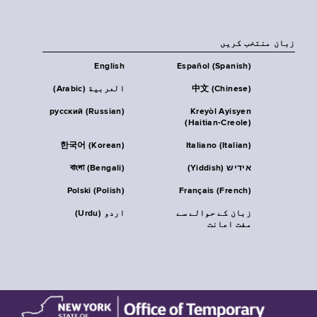
زبان منتخب کریں
English
Español (Spanish)
中文 (Chinese)
العربية (Arabic)
русский (Russian)
Kreyòl Ayisyen
(Haitian-Creole)
한국어 (Korean)
Italiano (Italian)
אידיש (Yiddish)
বাংলা (Bengali)
Polski (Polish)
Français (French)
زبان کے حوالے سے
اردو (Urdu)
مفت اعانت