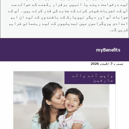
لیے درخواست دینے یا انہیں برقرار رکھنے کے حوالے سے
آپ کے تجربات شیئر کرنے کے جذبے کی قدر کرتے ہیں۔ آپ کے
جوابات آپ اور دیگر نیویارک کے باشندوں کے لیے ان اہم
امدادی پروگراموں میں تبدیلیوں کے لیے رہنمائی فراہم
کریں گے۔
myBenefits
جمعہ، 7 اگست، 2026
واپس آنے والے
صارفین