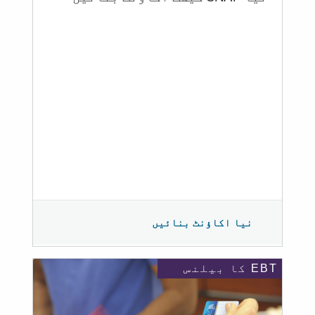
نیا اکاؤنٹ بنائیں
EBT کا بیلنس