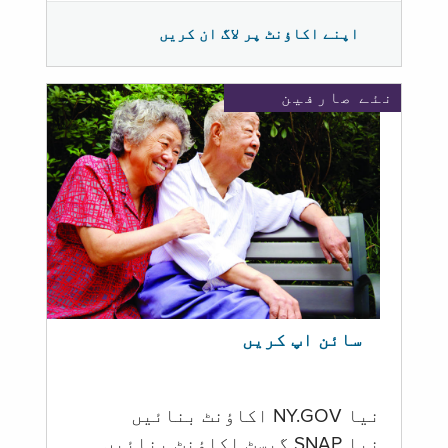
اپنے اکاؤنٹ پر لاگ ان کریں
نئے صارفین
سائن اپ کریں
نیا NY.GOV اکاؤنٹ بنائیں
نیا SNAP گیسٹ اکاؤنٹ بنائیں