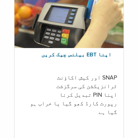
اپنا EBT بیلنس چیک کریں
SNAP اور کیش اکاؤنٹ
ٹرانزیکشن کی سرگزشت
اپنا PIN تبدیل کرنا
رپورٹ کارڈ کھو گیا یا خراب ہو
گيا ہے