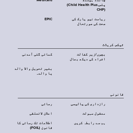
چائلڈ ہیلتھ
Medicaid
پلس‎(Child Health Plus,
CHP)‎
ریاست نیو یارک کی
EPIC
صحت کی صورتحال
ٹیکس کریڈٹ
بچوں/زیر کفالت
کمائی گئی آمدنی
افراد کی دیکھ بھال
بغیر تحویل والا والد
یا والدہ
قانونی
رازداری کی پالیسی
رسائی
معقول سہولت
اعلان لاتعلقی
ہم سے رابطہ کریں
اطلاعات تک رسائی کا
قانون (FOIL)