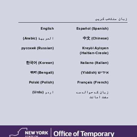
زبان منتخب کریں
English
Español (Spanish)
中文 (Chinese)
العربية (Arabic)
русский (Russian)
Kreyòl Ayisyen
(Haitian-Creole)
한국어 (Korean)
Italiano (Italian)
אידיש (Yiddish)
বাংলা (Bengali)
Polski (Polish)
Français (French)
زبان کے حوالے سے
اردو (Urdu)
مفت اعانت