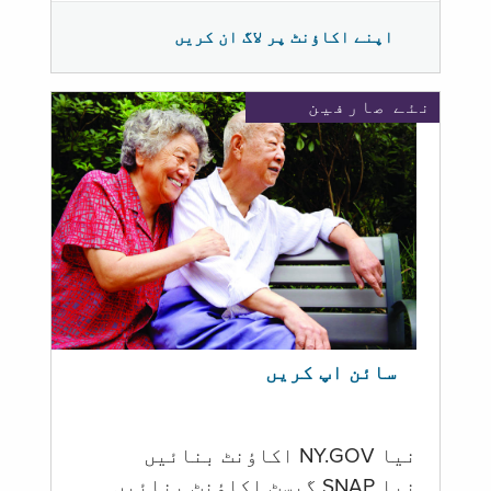
اپنے اکاؤنٹ پر لاگ ان کریں
نئے صارفین
سائن اپ کریں
نیا NY.GOV اکاؤنٹ بنائیں
نیا SNAP گیسٹ اکاؤنٹ بنائیں