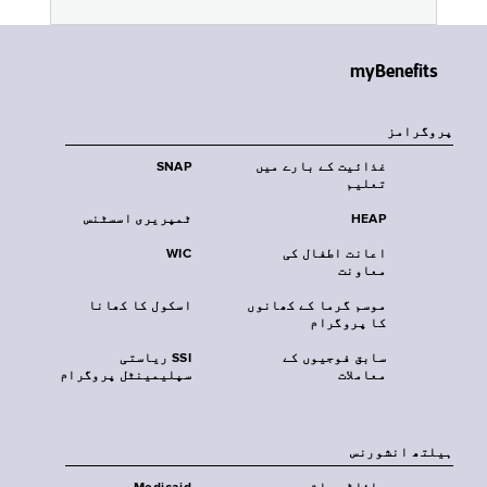
myBenefits
پروگرامز
غذائیت کے بارے میں
SNAP
تعلیم
HEAP
ٹمپریری اسسٹنس
اعانت اطفال کی
WIC
معاونت
موسم گرما کے کھانوں
اسکول کا کھانا
کا پروگرام
سابق فوجیوں کے
SSI ریاستی
معاملات
سپلیمینٹل پروگرام
‏ہیلتھ انشورنس