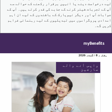
لیے درخواست دینے یا انہیں برقرار رکھنے کے حوالے سے
آپ کے تجربات شیئر کرنے کے جذبے کی قدر کرتے ہیں۔ آپ کے
جوابات آپ اور دیگر نیویارک کے باشندوں کے لیے ان اہم
امدادی پروگراموں میں تبدیلیوں کے لیے رہنمائی فراہم
کریں گے۔
myBenefits
ہفتہ، 8 اگست، 2026
واپس آنے والے
صارفین