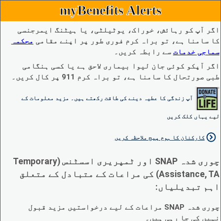
myBenefits Alerts
اگر آپ کو رہائش، خوراک، یوٹیلٹی، یا ہیٹنگ ایمرجنسی
کا سامنا ہے، تو براہ کرم فوری طور پر اپنے مقامی
محکمہ
سماجی خدمات
سے رابطہ کریں۔
اگر آپکو کوئی جان لیوا بیماری لاحق ہے یا کسی ہنگامی
طبی صورتحال کا سامنا ہے، تو براہ کرم 911 پر کال کریں۔
آپ زندگی کا عطیہ دینے کی طاقت رکھتے ہیں۔ مزید معلومات کے
لیے یہاں کلک کریں
کارکنان کا ہوم پیج ملاحظہ کریں
چوری شدہ SNAP اور ٹمپریری اسسٹنس (Temporary
Assistance, TA) کی مراعات کے متبادل کے متعلق
اہم تبدیلیاں:
چوری شدہ SNAP مراعات کے لیے درخواستیں مزید قبول
نہیں کی جا رہی ہیں۔