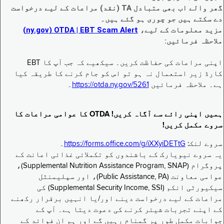
گھر والے اب بھی متبادل TA (نقد) مراعات کے لیے درخواست
دے سکتے ہیں جو چوری ہو گئے ہیں۔
مزید معلومات کے لیے،
EBT Scam Alert ‏| OTDA ‏(ny.gov)
ملاحظہ فرمائیں:
اپنی مراعات کی حفاظت کریں۔ سیکھیے کہ جب آپ کا EBT
کارڈ زیر استعمال نہ ہو تو اس کو جام کرنے کا طریقہ کیا
ہے۔ ملاحظہ فرمائیں
https://otda.ny.gov/5261
۔
ہمیں اپنی رائے سے آگاہ کریں! OTDA کا عوامی مراعات کا
سروے مکمل کریں!
سروے لنک:
https://forms.office.com/g/iXXyiDETtG
۔
یہ سروے نیویارک کے باشندوں کو تکملائی غذائی اعانت کے
پروگرام (Supplemental Nutrition Assistance Program, SNAP)،
عوامی معاونت (Public Assistance, PA)، اور سپلیمنٹل
سیکیورٹی انکم (Supplemental Security Income, SSI) کی
مراعات کے لیے درخواست دینے اور/یا انہیں برقرار رکھنے
کے اپنے تجربات شیئر کرنے کی دعوت دیتا ہے۔ آپ کے
جوابات مکمل طور پر گمنام رہیں گے اور ہم ان فوائد کے