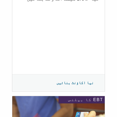
نیا اکاؤنٹ بنائیں
EBT کا بیلنس