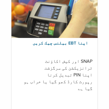
اپنا EBT بیلنس چیک کریں
SNAP اور کیش اکاؤنٹ
ٹرانزیکشن کی سرگزشت
اپنا PIN تبدیل کرنا
رپورٹ کارڈ کھو گیا یا خراب ہو
گيا ہے