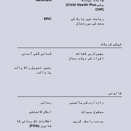
چائلڈ ہیلتھ
Medicaid
پلس‎(Child Health Plus,
CHP)‎
ریاست نیو یارک کی
EPIC
صحت کی صورتحال
ٹیکس کریڈٹ
بچوں/زیر کفالت
کمائی گئی آمدنی
افراد کی دیکھ بھال
بغیر تحویل والا والد
یا والدہ
قانونی
رازداری کی پالیسی
رسائی
معقول سہولت
اعلان لاتعلقی
ہم سے رابطہ کریں
اطلاعات تک رسائی کا
قانون (FOIL)