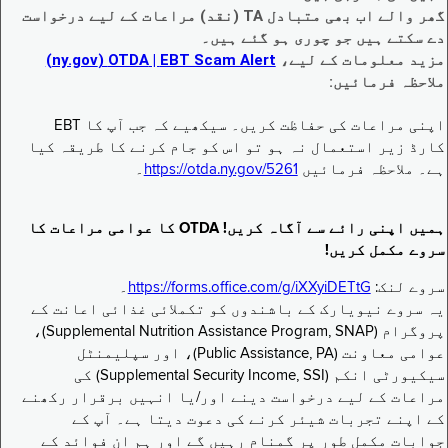
گھر والے اب بھی متبادل TA (نقد) مراعات کے لیے درخواست
دے سکتے ہیں جو چوری ہو گئے ہیں۔
مزید معلومات کے لیے،
EBT Scam Alert ‏| OTDA ‏(ny.gov)
ملاحظہ فرمائیں:
اپنی مراعات کی حفاظت کریں۔ سیکھیے کہ جب آپ کا EBT
کارڈ زیر استعمال نہ ہو تو اس کو جام کرنے کا طریقہ کیا
ہے۔ ملاحظہ فرمائیں
https://otda.ny.gov/5261
۔
ہمیں اپنی رائے سے آگاہ کریں! OTDA کا عوامی مراعات کا
سروے مکمل کریں!
سروے لنک:
https://forms.office.com/g/iXXyiDETtG
۔
یہ سروے نیویارک کے باشندوں کو تکملائی غذائی اعانت کے
پروگرام (Supplemental Nutrition Assistance Program, SNAP)،
عوامی معاونت (Public Assistance, PA)، اور سپلیمنٹل
سیکیورٹی انکم (Supplemental Security Income, SSI) کی
مراعات کے لیے درخواست دینے اور/یا انہیں برقرار رکھنے
کے اپنے تجربات شیئر کرنے کی دعوت دیتا ہے۔ آپ کے
جوابات مکمل طور پر گمنام رہیں گے اور ہم ان فوائد کے