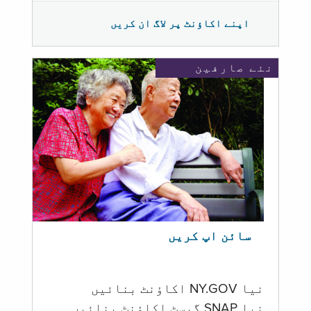
اپنے اکاؤنٹ پر لاگ ان کریں
نئے صارفین
سائن اپ کریں
نیا NY.GOV اکاؤنٹ بنائیں
نیا SNAP گیسٹ اکاؤنٹ بنائیں