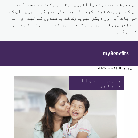
لیے درخواست دینے یا انہیں برقرار رکھنے کے حوالے سے
آپ کے تجربات شیئر کرنے کے جذبے کی قدر کرتے ہیں۔ آپ کے
جوابات آپ اور دیگر نیویارک کے باشندوں کے لیے ان اہم
امدادی پروگراموں میں تبدیلیوں کے لیے رہنمائی فراہم
کریں گے۔
myBenefits
پیر، 10 اگست، 2026
واپس آنے والے
صارفین