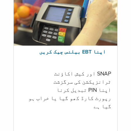
اپنا EBT بیلنس چیک کریں
SNAP اور کیش اکاؤنٹ
ٹرانزیکشن کی سرگزشت
اپنا PIN تبدیل کرنا
رپورٹ کارڈ کھو گیا یا خراب ہو
گيا ہے