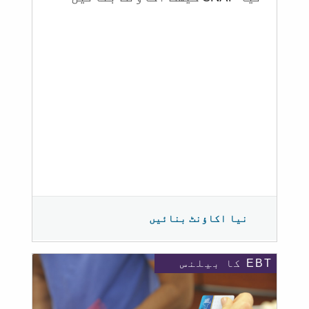
نیا اکاؤنٹ بنائیں
EBT کا بیلنس