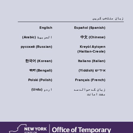
زبان منتخب کریں
English
Español (Spanish)
中文 (Chinese)
العربية (Arabic)
русский (Russian)
Kreyòl Ayisyen
(Haitian-Creole)
한국어 (Korean)
Italiano (Italian)
אידיש (Yiddish)
বাংলা (Bengali)
Polski (Polish)
Français (French)
زبان کے حوالے سے
اردو (Urdu)
مفت اعانت