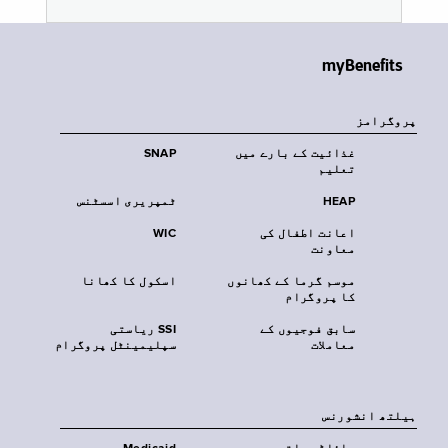
myBenefits
پروگرامز
غذائیت کے بارے میں
SNAP
تعلیم
HEAP
ٹمپریری اسسٹنس
اعانت اطفال کی
WIC
معاونت
موسم گرما کے کھانوں
اسکول کا کھانا
کا پروگرام
سابق فوجیوں کے
SSI ریاستی
معاملات
سپلیمینٹل پروگرام
‏ہیلتھ انشورنس