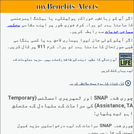
myBenefits Alerts
اگر آپ کو رہائش، خوراک، یوٹیلٹی، یا ہیٹنگ ایمرجنسی
کا سامنا ہے، تو براہ کرم فوری طور پر اپنے مقامی
محکمہ
سماجی خدمات
سے رابطہ کریں۔
اگر آپکو کوئی جان لیوا بیماری لاحق ہے یا کسی ہنگامی
طبی صورتحال کا سامنا ہے، تو براہ کرم 911 پر کال کریں۔
آپ زندگی کا عطیہ دینے کی طاقت رکھتے ہیں۔ مزید معلومات کے
لیے یہاں کلک کریں
کارکنان کا ہوم پیج ملاحظہ کریں
چوری شدہ SNAP اور ٹمپریری اسسٹنس (Temporary
Assistance, TA) کی مراعات کے متبادل کے متعلق
اہم تبدیلیاں:
چوری شدہ SNAP مراعات کے لیے درخواستیں مزید قبول
نہیں کی جا رہی ہیں۔