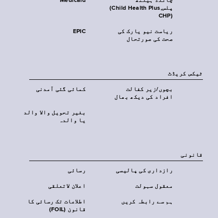
چائلڈ ہیلتھ
Medicaid
پلس‎(Child Health Plus,
CHP)‎
ریاست نیو یارک کی
EPIC
صحت کی صورتحال
ٹیکس کریڈٹ
بچوں/زیر کفالت
کمائی گئی آمدنی
افراد کی دیکھ بھال
بغیر تحویل والا والد
یا والدہ
قانونی
رازداری کی پالیسی
رسائی
معقول سہولت
اعلان لاتعلقی
ہم سے رابطہ کریں
اطلاعات تک رسائی کا
قانون (FOIL)