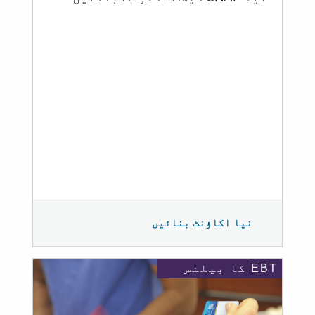
نیا اکاؤنٹ بنائیں
EBT کا بیلنس