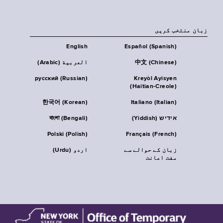
زبان منتخب کریں
English
Español (Spanish)
中文 (Chinese)
العربية (Arabic)
русский (Russian)
Kreyòl Ayisyen
(Haitian-Creole)
한국어 (Korean)
Italiano (Italian)
אידיש (Yiddish)
বাংলা (Bengali)
Polski (Polish)
Français (French)
زبان کے حوالے سے
اردو (Urdu)
مفت اعانت