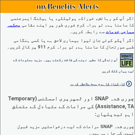
myBenefits Alerts
اگر آپ کو رہائش، خوراک، یوٹیلٹی، یا ہیٹنگ ایمرجنسی
کا سامنا ہے، تو براہ کرم فوری طور پر اپنے مقامی
محکمہ
سماجی خدمات
سے رابطہ کریں۔
اگر آپکو کوئی جان لیوا بیماری لاحق ہے یا کسی ہنگامی
طبی صورتحال کا سامنا ہے، تو براہ کرم 911 پر کال کریں۔
آپ زندگی کا عطیہ دینے کی طاقت رکھتے ہیں۔ مزید معلومات کے
لیے یہاں کلک کریں
کارکنان کا ہوم پیج ملاحظہ کریں
چوری شدہ SNAP اور ٹمپریری اسسٹنس (Temporary
Assistance, TA) کی مراعات کے متبادل کے متعلق
اہم تبدیلیاں:
چوری شدہ SNAP مراعات کے لیے درخواستیں مزید قبول
نہیں کی جا رہی ہیں۔