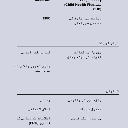
چائلڈ ہیلتھ
Medicaid
پلس‎(Child Health Plus,
CHP)‎
ریاست نیو یارک کی
EPIC
صحت کی صورتحال
ٹیکس کریڈٹ
بچوں/زیر کفالت
کمائی گئی آمدنی
افراد کی دیکھ بھال
بغیر تحویل والا والد
یا والدہ
قانونی
رازداری کی پالیسی
رسائی
معقول سہولت
اعلان لاتعلقی
ہم سے رابطہ کریں
اطلاعات تک رسائی کا
قانون (FOIL)