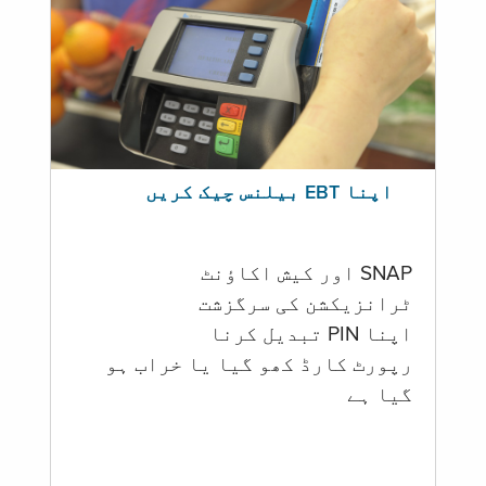
اپنا EBT بیلنس چیک کریں
SNAP اور کیش اکاؤنٹ
ٹرانزیکشن کی سرگزشت
اپنا PIN تبدیل کرنا
رپورٹ کارڈ کھو گیا یا خراب ہو
گيا ہے