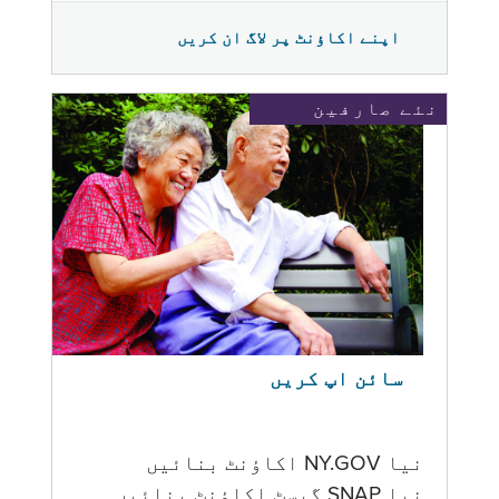
اپنے اکاؤنٹ پر لاگ ان کریں
نئے صارفین
سائن اپ کریں
نیا NY.GOV اکاؤنٹ بنائیں
نیا SNAP گیسٹ اکاؤنٹ بنائیں