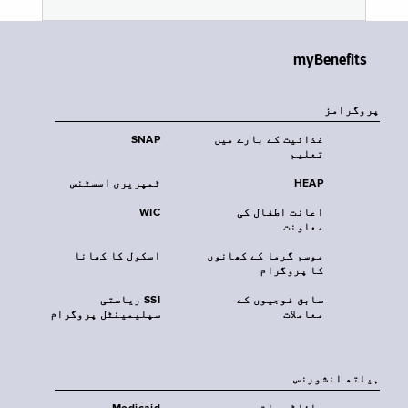
myBenefits
پروگرامز
غذائیت کے بارے میں
SNAP
تعلیم
HEAP
ٹمپریری اسسٹنس
اعانت اطفال کی
WIC
معاونت
موسم گرما کے کھانوں
اسکول کا کھانا
کا پروگرام
سابق فوجیوں کے
SSI ریاستی
معاملات
سپلیمینٹل پروگرام
‏ہیلتھ انشورنس