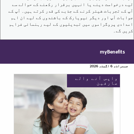
لیے درخواست دینے یا انہیں برقرار رکھنے کے حوالے سے
آپ کے تجربات شیئر کرنے کے جذبے کی قدر کرتے ہیں۔ آپ کے
جوابات آپ اور دیگر نیویارک کے باشندوں کے لیے ان اہم
امدادی پروگراموں میں تبدیلیوں کے لیے رہنمائی فراہم
کریں گے۔
myBenefits
جمعرات، 6 اگست، 2026
واپس آنے والے
صارفین