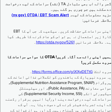
گھر والے اب بھی متبادل TA (نقد) مراعات کے لیے درخواست
دے سکتے ہیں جو چوری ہو گئے ہیں۔
مزید معلومات کے لیے،
EBT Scam Alert ‏| OTDA ‏(ny.gov)
ملاحظہ فرمائیں:
اپنی مراعات کی حفاظت کریں۔ سیکھیے کہ جب آپ کا EBT
کارڈ زیر استعمال نہ ہو تو اس کو جام کرنے کا طریقہ کیا
ہے۔ ملاحظہ فرمائیں
https://otda.ny.gov/5261
۔
ہمیں اپنی رائے سے آگاہ کریں! OTDA کا عوامی مراعات کا
سروے مکمل کریں!
سروے لنک:
https://forms.office.com/g/iXXyiDETtG
۔
یہ سروے نیویارک کے باشندوں کو تکملائی غذائی اعانت کے
پروگرام (Supplemental Nutrition Assistance Program, SNAP)،
عوامی معاونت (Public Assistance, PA)، اور سپلیمنٹل
سیکیورٹی انکم (Supplemental Security Income, SSI) کی
مراعات کے لیے درخواست دینے اور/یا انہیں برقرار رکھنے
کے اپنے تجربات شیئر کرنے کی دعوت دیتا ہے۔ آپ کے
جوابات مکمل طور پر گمنام رہیں گے اور ہم ان فوائد کے