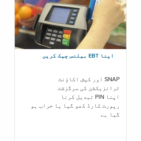
اپنا EBT بیلنس چیک کریں
SNAP اور کیش اکاؤنٹ
ٹرانزیکشن کی سرگزشت
اپنا PIN تبدیل کرنا
رپورٹ کارڈ کھو گیا یا خراب ہو
گيا ہے