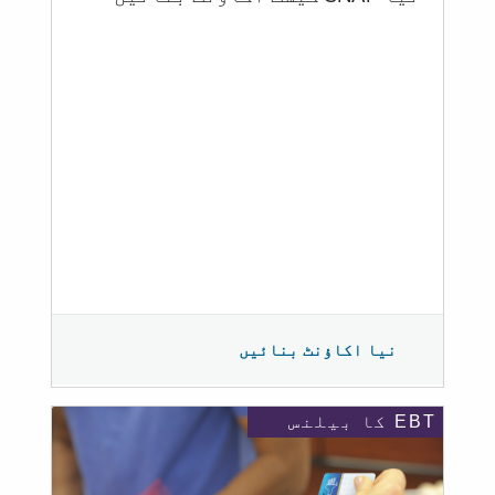
نیا اکاؤنٹ بنائیں
EBT کا بیلنس