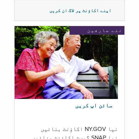
اپنے اکاؤنٹ پر لاگ ان کریں
نئے صارفین
سائن اپ کریں
نیا NY.GOV اکاؤنٹ بنائیں
نیا SNAP گیسٹ اکاؤنٹ بنائیں