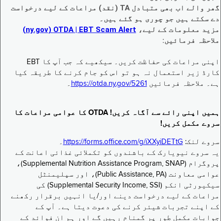
گھر والے اب بھی متبادل TA (نقد) مراعات کے لیے درخواست
دے سکتے ہیں جو چوری ہو گئے ہیں۔
مزید معلومات کے لیے،
EBT Scam Alert ‏| OTDA ‏(ny.gov)
ملاحظہ فرمائیں:
اپنی مراعات کی حفاظت کریں۔ سیکھیے کہ جب آپ کا EBT
کارڈ زیر استعمال نہ ہو تو اس کو جام کرنے کا طریقہ کیا
ہے۔ ملاحظہ فرمائیں
https://otda.ny.gov/5261
۔
ہمیں اپنی رائے سے آگاہ کریں! OTDA کا عوامی مراعات کا
سروے مکمل کریں!
سروے لنک:
https://forms.office.com/g/iXXyiDETtG
۔
یہ سروے نیویارک کے باشندوں کو تکملائی غذائی اعانت کے
پروگرام (Supplemental Nutrition Assistance Program, SNAP)،
عوامی معاونت (Public Assistance, PA)، اور سپلیمنٹل
سیکیورٹی انکم (Supplemental Security Income, SSI) کی
مراعات کے لیے درخواست دینے اور/یا انہیں برقرار رکھنے
کے اپنے تجربات شیئر کرنے کی دعوت دیتا ہے۔ آپ کے
جوابات مکمل طور پر گمنام رہیں گے اور ہم ان فوائد کے