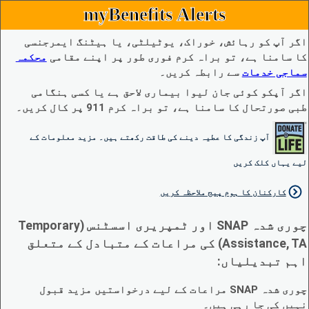
myBenefits Alerts
اگر آپ کو رہائش، خوراک، یوٹیلٹی، یا ہیٹنگ ایمرجنسی
کا سامنا ہے، تو براہ کرم فوری طور پر اپنے مقامی
محکمہ
سماجی خدمات
سے رابطہ کریں۔
اگر آپکو کوئی جان لیوا بیماری لاحق ہے یا کسی ہنگامی
طبی صورتحال کا سامنا ہے، تو براہ کرم 911 پر کال کریں۔
آپ زندگی کا عطیہ دینے کی طاقت رکھتے ہیں۔ مزید معلومات کے
لیے یہاں کلک کریں
کارکنان کا ہوم پیج ملاحظہ کریں
چوری شدہ SNAP اور ٹمپریری اسسٹنس (Temporary
Assistance, TA) کی مراعات کے متبادل کے متعلق
اہم تبدیلیاں:
چوری شدہ SNAP مراعات کے لیے درخواستیں مزید قبول
نہیں کی جا رہی ہیں۔