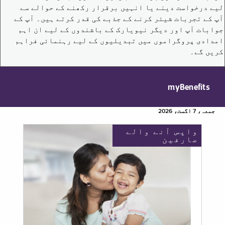
لیے درخواست دینے یا انہیں برقرار رکھنے کے حوالے سے
آپ کے تجربات شیئر کرنے کے جذبے کی قدر کرتے ہیں۔ آپ کے
جوابات آپ اور دیگر نیویارک کے باشندوں کے لیے ان اہم
امدادی پروگراموں میں تبدیلیوں کے لیے رہنمائی فراہم
کریں گے۔
myBenefits
جمعہ، 7 اگست، 2026
واپس آنے والے
صارفین