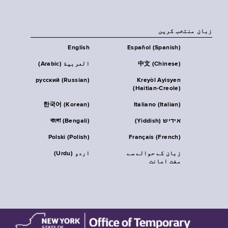
زبان منتخب کریں
English
Español (Spanish)
中文 (Chinese)
العربية (Arabic)
русский (Russian)
Kreyòl Ayisyen
(Haitian-Creole)
한국어 (Korean)
Italiano (Italian)
אידיש (Yiddish)
বাংলা (Bengali)
Polski (Polish)
Français (French)
زبان کے حوالے سے
اردو (Urdu)
مفت اعانت