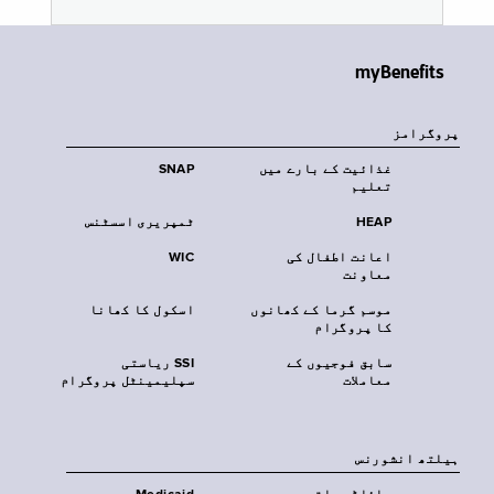
myBenefits
پروگرامز
غذائیت کے بارے میں
SNAP
تعلیم
HEAP
ٹمپریری اسسٹنس
اعانت اطفال کی
WIC
معاونت
موسم گرما کے کھانوں
اسکول کا کھانا
کا پروگرام
سابق فوجیوں کے
SSI ریاستی
معاملات
سپلیمینٹل پروگرام
‏ہیلتھ انشورنس