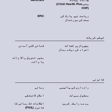
چائلڈ ہیلتھ
Medicaid
پلس‎(Child Health Plus,
CHP)‎
ریاست نیو یارک کی
EPIC
صحت کی صورتحال
ٹیکس کریڈٹ
بچوں/زیر کفالت
کمائی گئی آمدنی
افراد کی دیکھ بھال
بغیر تحویل والا والد
یا والدہ
قانونی
رازداری کی پالیسی
رسائی
معقول سہولت
اعلان لاتعلقی
ہم سے رابطہ کریں
اطلاعات تک رسائی کا
قانون (FOIL)