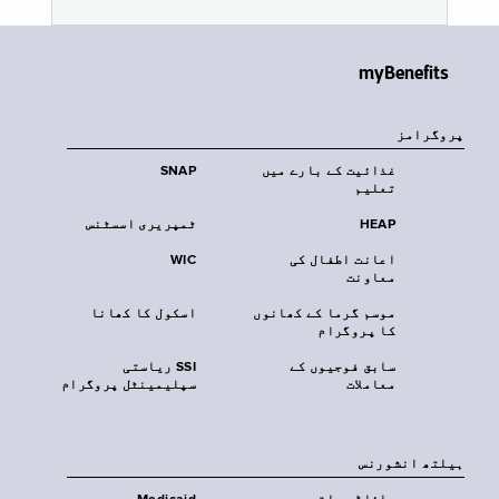
myBenefits
پروگرامز
غذائیت کے بارے میں
SNAP
تعلیم
HEAP
ٹمپریری اسسٹنس
اعانت اطفال کی
WIC
معاونت
موسم گرما کے کھانوں
اسکول کا کھانا
کا پروگرام
سابق فوجیوں کے
SSI ریاستی
معاملات
سپلیمینٹل پروگرام
‏ہیلتھ انشورنس