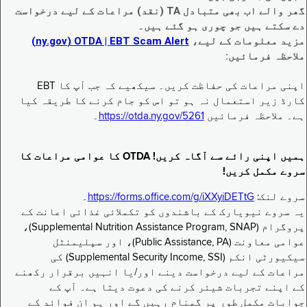
گھر والے اب بھی متبادل TA (نقد) مراعات کے لیے درخواست
دے سکتے ہیں جو چوری ہو گئے ہیں۔
مزید معلومات کے لیے،
EBT Scam Alert ‏| OTDA ‏(ny.gov)
ملاحظہ فرمائیں:
اپنی مراعات کی حفاظت کریں۔ سیکھیے کہ جب آپ کا EBT
کارڈ زیر استعمال نہ ہو تو اس کو جام کرنے کا طریقہ کیا
ہے۔ ملاحظہ فرمائیں
https://otda.ny.gov/5261
۔
ہمیں اپنی رائے سے آگاہ کریں! OTDA کا عوامی مراعات کا
سروے مکمل کریں!
سروے لنک:
https://forms.office.com/g/iXXyiDETtG
۔
یہ سروے نیویارک کے باشندوں کو تکملائی غذائی اعانت کے
پروگرام (Supplemental Nutrition Assistance Program, SNAP)،
عوامی معاونت (Public Assistance, PA)، اور سپلیمنٹل
سیکیورٹی انکم (Supplemental Security Income, SSI) کی
مراعات کے لیے درخواست دینے اور/یا انہیں برقرار رکھنے
کے اپنے تجربات شیئر کرنے کی دعوت دیتا ہے۔ آپ کے
جوابات مکمل طور پر گمنام رہیں گے اور ہم ان فوائد کے