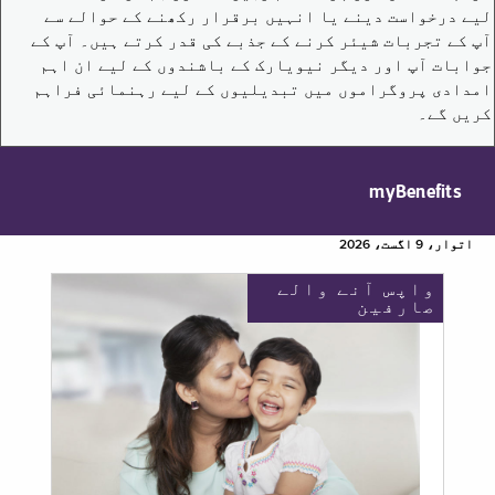
لیے درخواست دینے یا انہیں برقرار رکھنے کے حوالے سے
آپ کے تجربات شیئر کرنے کے جذبے کی قدر کرتے ہیں۔ آپ کے
جوابات آپ اور دیگر نیویارک کے باشندوں کے لیے ان اہم
امدادی پروگراموں میں تبدیلیوں کے لیے رہنمائی فراہم
کریں گے۔
myBenefits
اتوار، 9 اگست، 2026
واپس آنے والے
صارفین