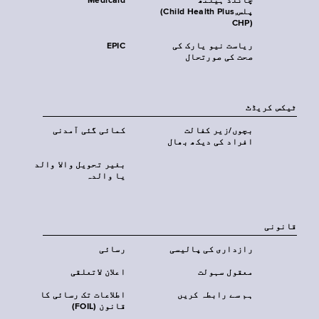
چائلڈ ہیلتھ
Medicaid
پلس‎(Child Health Plus,
CHP)‎
ریاست نیو یارک کی
EPIC
صحت کی صورتحال
ٹیکس کریڈٹ
بچوں/زیر کفالت
کمائی گئی آمدنی
افراد کی دیکھ بھال
بغیر تحویل والا والد
یا والدہ
قانونی
رازداری کی پالیسی
رسائی
معقول سہولت
اعلان لاتعلقی
ہم سے رابطہ کریں
اطلاعات تک رسائی کا
قانون (FOIL)