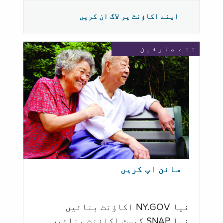
اپنے اکاؤنٹ پر لاگ ان کریں
نئے صارفین
سائن اپ کریں
نیا NY.GOV اکاؤنٹ بنائیں
نیا SNAP گیسٹ اکاؤنٹ بنائیں