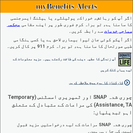
myBenefits Alerts
اگر آپ کو رہائش، خوراک، یوٹیلٹی، یا ہیٹنگ ایمرجنسی
کا سامنا ہے، تو براہ کرم فوری طور پر اپنے مقامی
محکمہ
سماجی خدمات
سے رابطہ کریں۔
اگر آپکو کوئی جان لیوا بیماری لاحق ہے یا کسی ہنگامی
طبی صورتحال کا سامنا ہے، تو براہ کرم 911 پر کال کریں۔
آپ زندگی کا عطیہ دینے کی طاقت رکھتے ہیں۔ مزید معلومات کے
لیے یہاں کلک کریں
کارکنان کا ہوم پیج ملاحظہ کریں
چوری شدہ SNAP اور ٹمپریری اسسٹنس (Temporary
Assistance, TA) کی مراعات کے متبادل کے متعلق
اہم تبدیلیاں:
چوری شدہ SNAP مراعات کے لیے درخواستیں مزید قبول
نہیں کی جا رہی ہیں۔