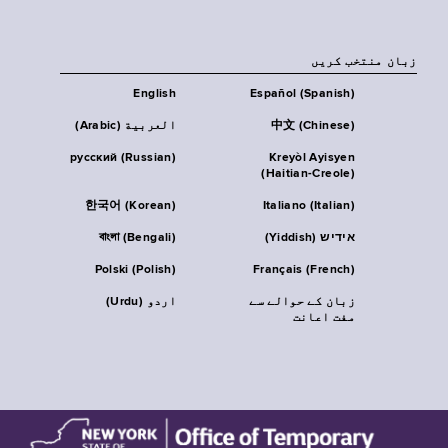
زبان منتخب کریں
English
Español (Spanish)
中文 (Chinese)
العربية (Arabic)
русский (Russian)
Kreyòl Ayisyen
(Haitian-Creole)
한국어 (Korean)
Italiano (Italian)
אידיש (Yiddish)
বাংলা (Bengali)
Polski (Polish)
Français (French)
زبان کے حوالے سے
اردو (Urdu)
مفت اعانت