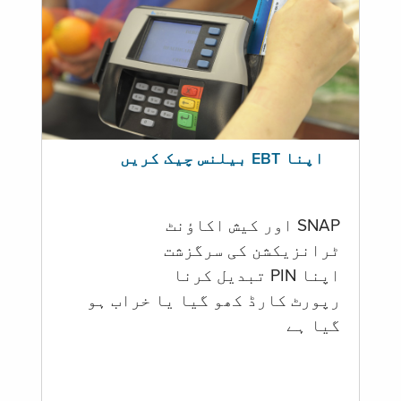
اپنا EBT بیلنس چیک کریں
SNAP اور کیش اکاؤنٹ
ٹرانزیکشن کی سرگزشت
اپنا PIN تبدیل کرنا
رپورٹ کارڈ کھو گیا یا خراب ہو
گيا ہے