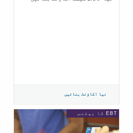
نیا اکاؤنٹ بنائیں
EBT کا بیلنس