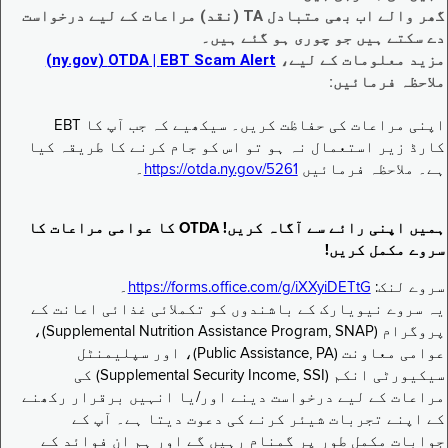
گھر والے اب بھی متبادل TA (نقد) مراعات کے لیے درخواست
دے سکتے ہیں جو چوری ہو گئے ہیں۔
مزید معلومات کے لیے،
EBT Scam Alert ‏| OTDA ‏(ny.gov)
ملاحظہ فرمائیں:
اپنی مراعات کی حفاظت کریں۔ سیکھیے کہ جب آپ کا EBT
کارڈ زیر استعمال نہ ہو تو اس کو جام کرنے کا طریقہ کیا
ہے۔ ملاحظہ فرمائیں
https://otda.ny.gov/5261
۔
ہمیں اپنی رائے سے آگاہ کریں! OTDA کا عوامی مراعات کا
سروے مکمل کریں!
سروے لنک:
https://forms.office.com/g/iXXyiDETtG
۔
یہ سروے نیویارک کے باشندوں کو تکملائی غذائی اعانت کے
پروگرام (Supplemental Nutrition Assistance Program, SNAP)،
عوامی معاونت (Public Assistance, PA)، اور سپلیمنٹل
سیکیورٹی انکم (Supplemental Security Income, SSI) کی
مراعات کے لیے درخواست دینے اور/یا انہیں برقرار رکھنے
کے اپنے تجربات شیئر کرنے کی دعوت دیتا ہے۔ آپ کے
جوابات مکمل طور پر گمنام رہیں گے اور ہم ان فوائد کے