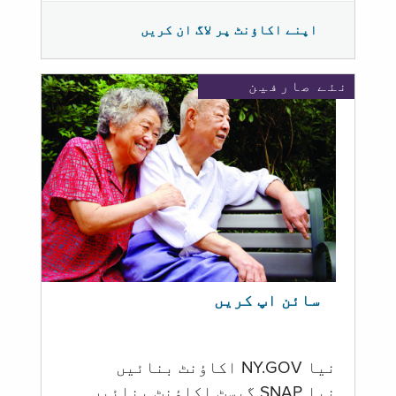
اپنے اکاؤنٹ پر لاگ ان کریں
نئے صارفین
سائن اپ کریں
نیا NY.GOV اکاؤنٹ بنائیں
نیا SNAP گیسٹ اکاؤنٹ بنائیں