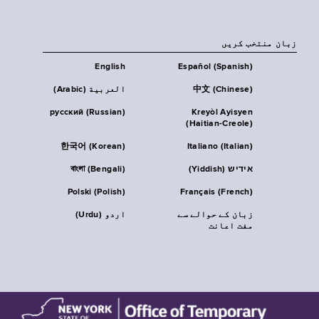
زبان منتخب کریں
English
Español (Spanish)
中文 (Chinese)
العربية (Arabic)
русский (Russian)
Kreyòl Ayisyen
(Haitian-Creole)
한국어 (Korean)
Italiano (Italian)
אידיש (Yiddish)
বাংলা (Bengali)
Polski (Polish)
Français (French)
زبان کے حوالے سے
اردو (Urdu)
مفت اعانت