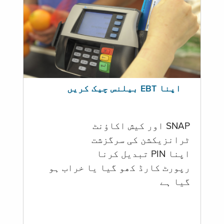
اپنا EBT بیلنس چیک کریں
SNAP اور کیش اکاؤنٹ
ٹرانزیکشن کی سرگزشت
اپنا PIN تبدیل کرنا
رپورٹ کارڈ کھو گیا یا خراب ہو
گيا ہے