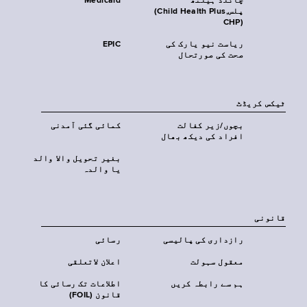
چائلڈ ہیلتھ
Medicaid
پلس‎(Child Health Plus,
CHP)‎
ریاست نیو یارک کی
EPIC
صحت کی صورتحال
ٹیکس کریڈٹ
بچوں/زیر کفالت
کمائی گئی آمدنی
افراد کی دیکھ بھال
بغیر تحویل والا والد
یا والدہ
قانونی
رازداری کی پالیسی
رسائی
معقول سہولت
اعلان لاتعلقی
ہم سے رابطہ کریں
اطلاعات تک رسائی کا
قانون (FOIL)