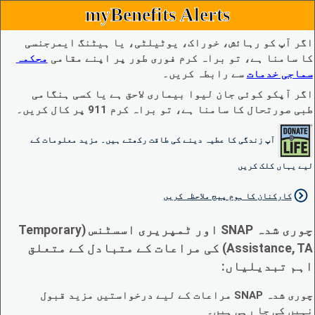
myBenefits Alerts
اگر آپ کو رہائش، خوراک، یوٹیلٹی، یا ہیٹنگ ایمرجنسی
کا سامنا ہے، تو براہ کرم فوری طور پر اپنے مقامی
محکمہ
سماجی خدمات
سے رابطہ کریں۔
اگر آپکو کوئی جان لیوا بیماری لاحق ہے یا کسی ہنگامی
طبی صورتحال کا سامنا ہے، تو براہ کرم 911 پر کال کریں۔
آپ زندگی کا عطیہ دینے کی طاقت رکھتے ہیں۔ مزید معلومات کے
لیے یہاں کلک کریں
کارکنان کا ہوم پیج ملاحظہ کریں
چوری شدہ SNAP اور ٹمپریری اسسٹنس (Temporary
Assistance, TA) کی مراعات کے متبادل کے متعلق
اہم تبدیلیاں:
چوری شدہ SNAP مراعات کے لیے درخواستیں مزید قبول
نہیں کی جا رہی ہیں۔