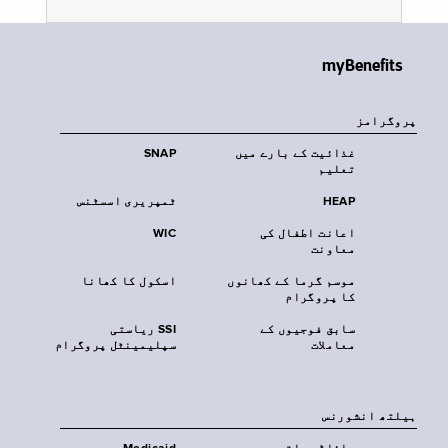
myBenefits
پروگرامز
غذائیت کے بارے میں
SNAP
تعلیم
HEAP
ٹمپریری اسسٹنس
اعانت اطفال کی
WIC
معاونت
موسم گرما کے کھانوں
اسکول کا کھانا
کا پروگرام
سابق فوجیوں کے
SSI ریاستی
معاملات
سپلیمینٹل پروگرام
‏ہیلتھ انشورنس