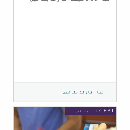
نیا اکاؤنٹ بنائیں
EBT کا بیلنس