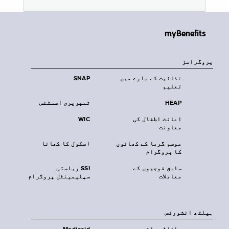
myBenefits
پروگرامز
غذائیت کے بارے میں
SNAP
تعلیم
HEAP
ٹمپریری اسسٹنس
اعانت اطفال کی
WIC
معاونت
موسم گرما کے کھانوں
اسکول کا کھانا
کا پروگرام
سابق فوجیوں کے
SSI ریاستی
معاملات
سپلیمینٹل پروگرام
‏ہیلتھ انشورنس