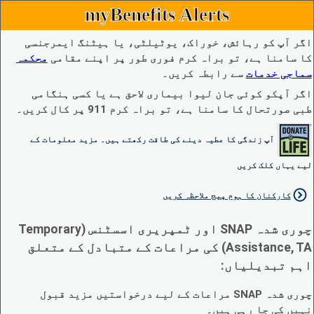
myBenefits Alerts
اگر آپ کو رہائش، خوراک، یوٹیلٹی، یا ہیٹنگ ایمرجنسی
کا سامنا ہے، تو براہ کرم فوری طور پر اپنے مقامی
محکمہ
سماجی خدمات
سے رابطہ کریں۔
اگر آپکو کوئی جان لیوا بیماری لاحق ہے یا کسی ہنگامی
طبی صورتحال کا سامنا ہے، تو براہ کرم 911 پر کال کریں۔
آپ زندگی کا عطیہ دینے کی طاقت رکھتے ہیں۔ مزید معلومات کے
لیے یہاں کلک کریں
کارکنان کا ہوم پیج ملاحظہ کریں
چوری شدہ SNAP اور ٹمپریری اسسٹنس (Temporary
Assistance, TA) کی مراعات کے متبادل کے متعلق
اہم تبدیلیاں:
چوری شدہ SNAP مراعات کے لیے درخواستیں مزید قبول
نہیں کی جا رہی ہیں۔