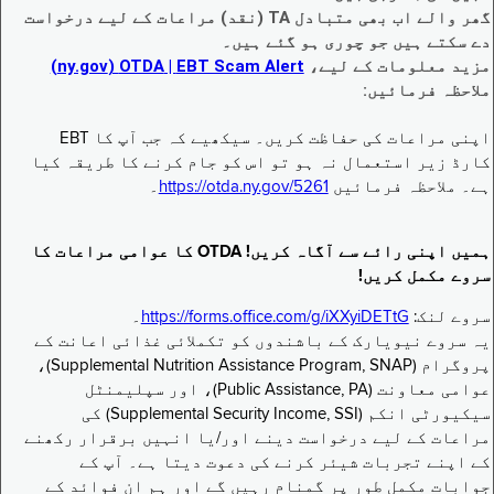
گھر والے اب بھی متبادل TA (نقد) مراعات کے لیے درخواست
دے سکتے ہیں جو چوری ہو گئے ہیں۔
مزید معلومات کے لیے،
EBT Scam Alert ‏| OTDA ‏(ny.gov)
ملاحظہ فرمائیں:
اپنی مراعات کی حفاظت کریں۔ سیکھیے کہ جب آپ کا EBT
کارڈ زیر استعمال نہ ہو تو اس کو جام کرنے کا طریقہ کیا
ہے۔ ملاحظہ فرمائیں
https://otda.ny.gov/5261
۔
ہمیں اپنی رائے سے آگاہ کریں! OTDA کا عوامی مراعات کا
سروے مکمل کریں!
سروے لنک:
https://forms.office.com/g/iXXyiDETtG
۔
یہ سروے نیویارک کے باشندوں کو تکملائی غذائی اعانت کے
پروگرام (Supplemental Nutrition Assistance Program, SNAP)،
عوامی معاونت (Public Assistance, PA)، اور سپلیمنٹل
سیکیورٹی انکم (Supplemental Security Income, SSI) کی
مراعات کے لیے درخواست دینے اور/یا انہیں برقرار رکھنے
کے اپنے تجربات شیئر کرنے کی دعوت دیتا ہے۔ آپ کے
جوابات مکمل طور پر گمنام رہیں گے اور ہم ان فوائد کے