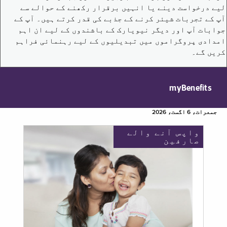
لیے درخواست دینے یا انہیں برقرار رکھنے کے حوالے سے
آپ کے تجربات شیئر کرنے کے جذبے کی قدر کرتے ہیں۔ آپ کے
جوابات آپ اور دیگر نیویارک کے باشندوں کے لیے ان اہم
امدادی پروگراموں میں تبدیلیوں کے لیے رہنمائی فراہم
کریں گے۔
myBenefits
جمعرات، 6 اگست، 2026
واپس آنے والے
صارفین