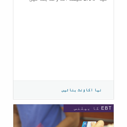
نیا اکاؤنٹ بنائیں
EBT کا بیلنس