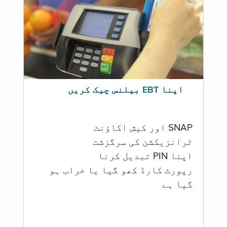
اپنا EBT بیلنس چیک کریں
SNAP اور کیش اکاؤنٹ
ٹرانزیکشن کی سرگزشت
اپنا PIN تبدیل کرنا
رپورٹ کارڈ کھو گیا یا خراب ہو
گيا ہے