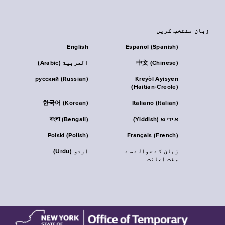
زبان منتخب کریں
English
Español (Spanish)
中文 (Chinese)
العربية (Arabic)
русский (Russian)
Kreyòl Ayisyen
(Haitian-Creole)
한국어 (Korean)
Italiano (Italian)
אידיש (Yiddish)
বাংলা (Bengali)
Polski (Polish)
Français (French)
زبان کے حوالے سے
اردو (Urdu)
مفت اعانت