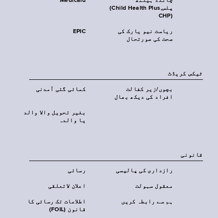
چائلڈ ہیلتھ
Medicaid
پلس‎(Child Health Plus,
CHP)‎
ریاست نیو یارک کی
EPIC
صحت کی صورتحال
ٹیکس کریڈٹ
بچوں/زیر کفالت
کمائی گئی آمدنی
افراد کی دیکھ بھال
بغیر تحویل والا والد
یا والدہ
قانونی
رازداری کی پالیسی
رسائی
معقول سہولت
اعلان لاتعلقی
ہم سے رابطہ کریں
اطلاعات تک رسائی کا
قانون (FOIL)