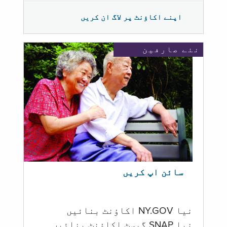
اپنے اکاؤنٹ پر لاگ ان کریں
نئے صارفین
سائن اپ کریں
نیا NY.GOV اکاؤنٹ بنائیں
نیا SNAP گیسٹ اکاؤنٹ بنائیں