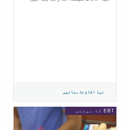
نیا اکاؤنٹ بنائیں
EBT کا بیلنس