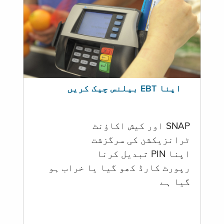
اپنا EBT بیلنس چیک کریں
SNAP اور کیش اکاؤنٹ
ٹرانزیکشن کی سرگزشت
اپنا PIN تبدیل کرنا
رپورٹ کارڈ کھو گیا یا خراب ہو
گيا ہے