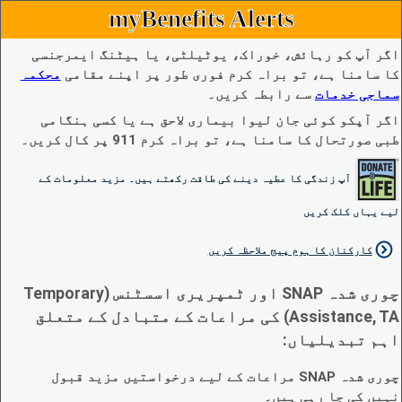
myBenefits Alerts
اگر آپ کو رہائش، خوراک، یوٹیلٹی، یا ہیٹنگ ایمرجنسی
کا سامنا ہے، تو براہ کرم فوری طور پر اپنے مقامی
محکمہ
سماجی خدمات
سے رابطہ کریں۔
اگر آپکو کوئی جان لیوا بیماری لاحق ہے یا کسی ہنگامی
طبی صورتحال کا سامنا ہے، تو براہ کرم 911 پر کال کریں۔
آپ زندگی کا عطیہ دینے کی طاقت رکھتے ہیں۔ مزید معلومات کے
لیے یہاں کلک کریں
کارکنان کا ہوم پیج ملاحظہ کریں
چوری شدہ SNAP اور ٹمپریری اسسٹنس (Temporary
Assistance, TA) کی مراعات کے متبادل کے متعلق
اہم تبدیلیاں:
چوری شدہ SNAP مراعات کے لیے درخواستیں مزید قبول
نہیں کی جا رہی ہیں۔