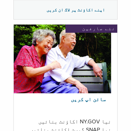
اپنے اکاؤنٹ پر لاگ ان کریں
نئے صارفین
سائن اپ کریں
نیا NY.GOV اکاؤنٹ بنائیں
نیا SNAP گیسٹ اکاؤنٹ بنائیں