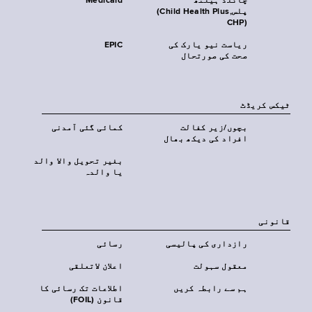
چائلڈ ہیلتھ
Medicaid
پلس‎(Child Health Plus,
CHP)‎
ریاست نیو یارک کی
EPIC
صحت کی صورتحال
ٹیکس کریڈٹ
بچوں/زیر کفالت
کمائی گئی آمدنی
افراد کی دیکھ بھال
بغیر تحویل والا والد
یا والدہ
قانونی
رازداری کی پالیسی
رسائی
معقول سہولت
اعلان لاتعلقی
ہم سے رابطہ کریں
اطلاعات تک رسائی کا
قانون (FOIL)