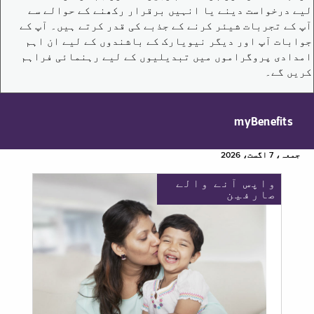
لیے درخواست دینے یا انہیں برقرار رکھنے کے حوالے سے
آپ کے تجربات شیئر کرنے کے جذبے کی قدر کرتے ہیں۔ آپ کے
جوابات آپ اور دیگر نیویارک کے باشندوں کے لیے ان اہم
امدادی پروگراموں میں تبدیلیوں کے لیے رہنمائی فراہم
کریں گے۔
myBenefits
جمعہ، 7 اگست، 2026
واپس آنے والے
صارفین