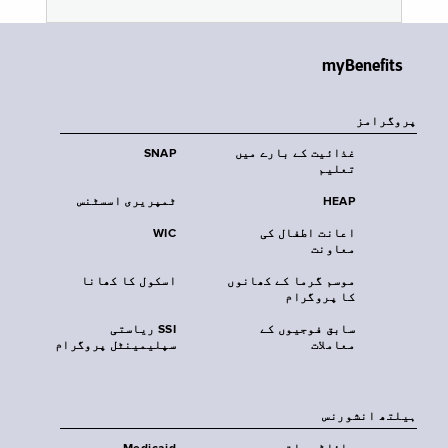
myBenefits
پروگرامز
غذائیت کے بارے میں
SNAP
تعلیم
HEAP
ٹمپریری اسسٹنس
اعانت اطفال کی
WIC
معاونت
موسم گرما کے کھانوں
اسکول کا کھانا
کا پروگرام
سابق فوجیوں کے
SSI ریاستی
معاملات
سپلیمینٹل پروگرام
‏ہیلتھ انشورنس