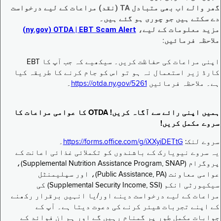
گھر والے اب بھی متبادل TA (نقد) مراعات کے لیے درخواست
دے سکتے ہیں جو چوری ہو گئے ہیں۔
مزید معلومات کے لیے،
EBT Scam Alert ‏| OTDA ‏(ny.gov)
ملاحظہ فرمائیں:
اپنی مراعات کی حفاظت کریں۔ سیکھیے کہ جب آپ کا EBT
کارڈ زیر استعمال نہ ہو تو اس کو جام کرنے کا طریقہ کیا
ہے۔ ملاحظہ فرمائیں
https://otda.ny.gov/5261
۔
ہمیں اپنی رائے سے آگاہ کریں! OTDA کا عوامی مراعات کا
سروے مکمل کریں!
سروے لنک:
https://forms.office.com/g/iXXyiDETtG
۔
یہ سروے نیویارک کے باشندوں کو تکملائی غذائی اعانت کے
پروگرام (Supplemental Nutrition Assistance Program, SNAP)،
عوامی معاونت (Public Assistance, PA)، اور سپلیمنٹل
سیکیورٹی انکم (Supplemental Security Income, SSI) کی
مراعات کے لیے درخواست دینے اور/یا انہیں برقرار رکھنے
کے اپنے تجربات شیئر کرنے کی دعوت دیتا ہے۔ آپ کے
جوابات مکمل طور پر گمنام رہیں گے اور ہم ان فوائد کے