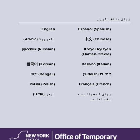
زبان منتخب کریں
English
Español (Spanish)
中文 (Chinese)
العربية (Arabic)
русский (Russian)
Kreyòl Ayisyen
(Haitian-Creole)
한국어 (Korean)
Italiano (Italian)
אידיש (Yiddish)
বাংলা (Bengali)
Polski (Polish)
Français (French)
زبان کے حوالے سے
اردو (Urdu)
مفت اعانت